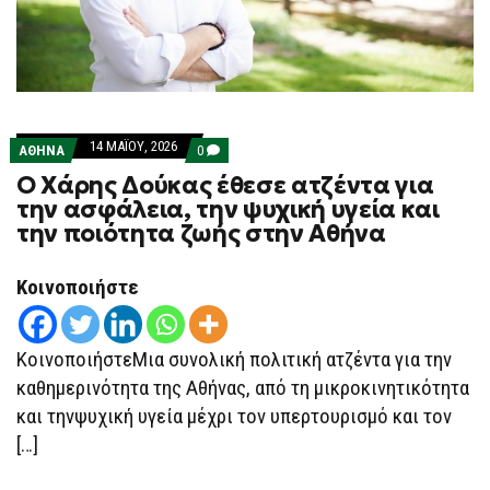
14 ΜΑΪ́ΟΥ, 2026
COMMENTS
ΑΘΗΝΑ
0
ON
Ο Χάρης Δούκας έθεσε ατζέντα για
Ο
ΧΆΡΗΣ
την ασφάλεια, την ψυχική υγεία και
ΔΟΎΚΑΣ
την ποιότητα ζωής στην Αθήνα
ΈΘΕΣΕ
ΑΤΖΈΝΤΑ
ΓΙΑ
ΤΗΝ
Κοινοποιήστε
ΑΣΦΆΛΕΙΑ,
ΤΗΝ
ΨΥΧΙΚΉ
ΥΓΕΊΑ
ΚοινοποιήστεΜια συνολική πολιτική ατζέντα για την
ΚΑΙ
ΤΗΝ
καθημερινότητα της Αθήνας, από τη μικροκινητικότητα
ΠΟΙΌΤΗΤΑ
και τηνψυχική υγεία μέχρι τον υπερτουρισμό και τον
ΖΩΉΣ
ΣΤΗΝ
[…]
ΑΘΉΝΑ