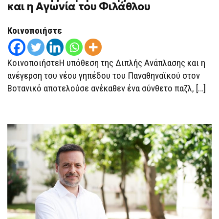
και η Αγωνία του Φιλάθλου
ΒΟΤΑΝΙΚΌ
ΩΣ
ΠΕΔΊΟ
ΠΟΛΙΤΙΚΉΣ
Κοινοποιήστε
ΣΎΓΚΡΟΥΣΗΣ:
ΤΑ
«CREDITS»
ΚΑΙ
ΚοινοποιήστεΗ υπόθεση της Διπλής Ανάπλασης και η
Η
ΑΓΩΝΊΑ
ανέγερση του νέου γηπέδου του Παναθηναϊκού στον
ΤΟΥ
Βοτανικό αποτελούσε ανέκαθεν ένα σύνθετο παζλ, […]
ΦΙΛΆΘΛΟΥ