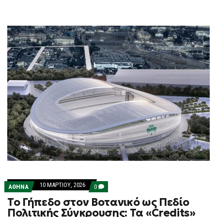
10 ΜΑΡΤΊΟΥ, 2026
COMMENTS
ΑΘΗΝΑ
0
ON
Το Γήπεδο στον Βοτανικό ως Πεδίο
ΤΟ
ΓΉΠΕΔΟ
Πολιτικής Σύγκρουσης: Τα «Credits»
ΣΤΟΝ