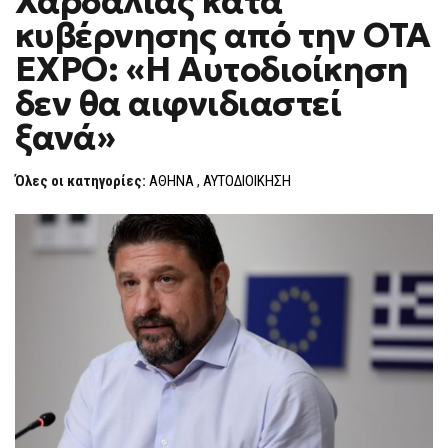
Χαρδαλιάς κατά
H
ΚΑΤΆ
κυβέρνησης από την OTA
ΚΥΒΈΡΝΗΣΗΣ
F
ΑΠΌ
O
ΤΗΝ
EXPO: «Η Αυτοδιοίκηση
R
OTA
EXPO:
M
δεν θα αιφνιδιαστεί
«Η
ΑΥΤΟΔΙΟΊΚΗΣΗ
ξανά»
ΔΕΝ
ΘΑ
ΑΙΦΝΙΔΙΑΣΤΕΊ
ΞΑΝΆ»
Όλες οι κατηγορίες:
ΑΘΗΝΑ
,
ΑΥΤΟΔΙΟΙΚΗΣΗ