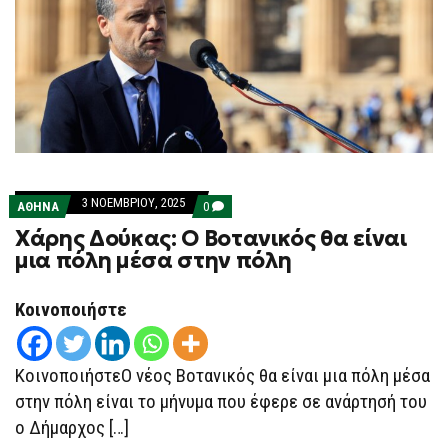
3 ΝΟΕΜΒΡΊΟΥ, 2025
COMMENTS
ΑΘΗΝΑ
0
ON
Χάρης Δούκας: Ο Βοτανικός θα είναι
ΧΆΡΗΣ
ΔΟΎΚΑΣ:
μια πόλη μέσα στην πόλη
Ο
ΒΟΤΑΝΙΚΌΣ
ΘΑ
Κοινοποιήστε
ΕΊΝΑΙ
ΜΙΑ
ΠΌΛΗ
ΜΈΣΑ
ΣΤΗΝ
ΚοινοποιήστεΟ νέος Βοτανικός θα είναι μια πόλη μέσα
ΠΌΛΗ
στην πόλη είναι το μήνυμα που έφερε σε ανάρτησή του
ο Δήμαρχος […]