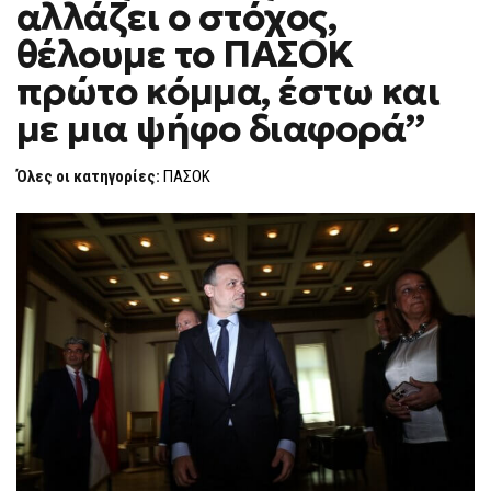
αλλάζει ο στόχος,
“ΔΕΝ
F
ΑΛΛΆΖΕΙ
O
Ο
θέλουμε το ΠΑΣΟΚ
R
ΣΤΌΧΟΣ,
ΘΈΛΟΥΜΕ
M
πρώτο κόμμα, έστω και
ΤΟ
ΠΑΣΟΚ
με μια ψήφο διαφορά”
ΠΡΏΤΟ
ΚΌΜΜΑ,
ΈΣΤΩ
ΚΑΙ
Όλες οι κατηγορίες:
ΠΑΣΟΚ
ΜΕ
ΜΙΑ
ΨΉΦΟ
ΔΙΑΦΟΡΆ”