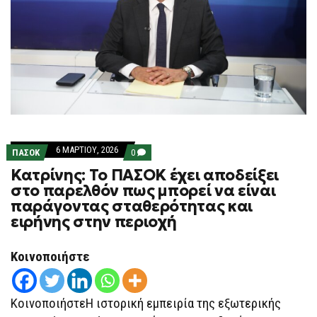
6 ΜΑΡΤΊΟΥ, 2026
COMMENTS
ΠΑΣΟΚ
0
ON
Κατρίνης: Το ΠΑΣΟΚ έχει αποδείξει
ΚΑΤΡΊΝΗΣ:
ΤΟ
στο παρελθόν πως μπορεί να είναι
ΠΑΣΟΚ
παράγοντας σταθερότητας και
ΈΧΕΙ
ΑΠΟΔΕΊΞΕΙ
ειρήνης στην περιοχή
ΣΤΟ
ΠΑΡΕΛΘΌΝ
ΠΩΣ
Κοινοποιήστε
ΜΠΟΡΕΊ
ΝΑ
ΕΊΝΑΙ
ΠΑΡΆΓΟΝΤΑΣ
ΚοινοποιήστεΗ ιστορική εμπειρία της εξωτερικής
ΣΤΑΘΕΡΌΤΗΤΑΣ
ΚΑΙ