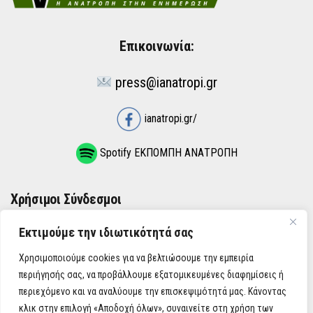
Επικοινωνία:
press@ianatropi.gr
ianatropi.gr/
Spotify ΕΚΠΟΜΠΗ ΑΝΑΤΡΟΠΗ
Χρήσιμοι Σύνδεσμοι
Εκτιμούμε την ιδιωτικότητά σας
ΌΡΟΙ ΧΡΉΣΗΣ
Χρησιμοποιούμε cookies για να βελτιώσουμε την εμπειρία
ΠΟΛΙΤΙΚΉ ΑΠΟΡΡΉΤΟΥ
περιήγησής σας, να προβάλλουμε εξατομικευμένες διαφημίσεις ή
περιεχόμενο και να αναλύουμε την επισκεψιμότητά μας. Κάνοντας
κλικ στην επιλογή «Αποδοχή όλων», συναινείτε στη χρήση των