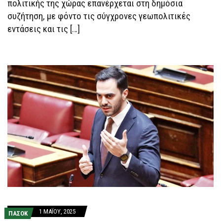
πολιτικής της χώρας επανέρχεται στη δημόσια
ΕΙΡΉΝΗΣ
ΣΤΗΝ
συζήτηση, με φόντο τις σύγχρονες γεωπολιτικές
ΠΕΡΙΟΧΉ
εντάσεις και τις […]
1 ΜΑΪ́ΟΥ, 2025
ΠΑΣΟΚ