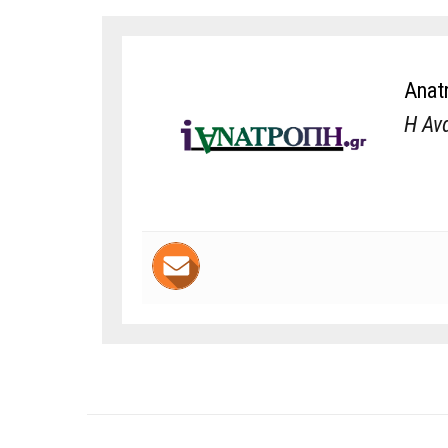
Anat
Η Αν