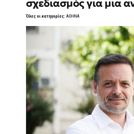
σχεδιασμός για μια α
ATTICA
GREEN
EXPO:
Όλες οι κατηγορίες:
ΑΘΗΝΑ
ΝΈΟΣ
ΠΟΛΕΟΔΟΜΙΚΌΣ
ΣΧΕΔΙΑΣΜΌΣ
ΓΙΑ
ΜΙΑ
ΑΝΘΕΚΤΙΚΉ
ΑΘΉΝΑ