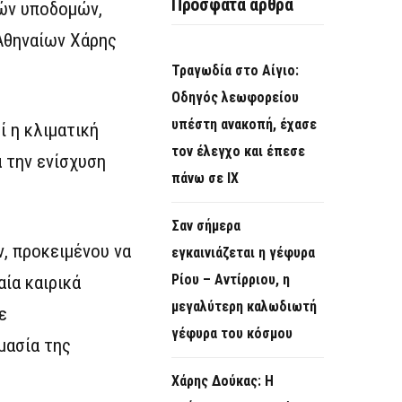
Πρόσφατα άρθρα
κών υποδομών,
 Αθηναίων Χάρης
Τραγωδία στο Αίγιο:
Οδηγός λεωφορείου
υπέστη ανακοπή, έχασε
 η κλιματική
τον έλεγχο και έπεσε
 την ενίσχυση
πάνω σε ΙΧ
Σαν σήμερα
, προκειμένου να
εγκαινιάζεται η γέφυρα
Ρίου – Αντίρριου, η
ία καιρικά
μεγαλύτερη καλωδιωτή
ε
γέφυρα του κόσμου
μασία της
Χάρης Δούκας: Η