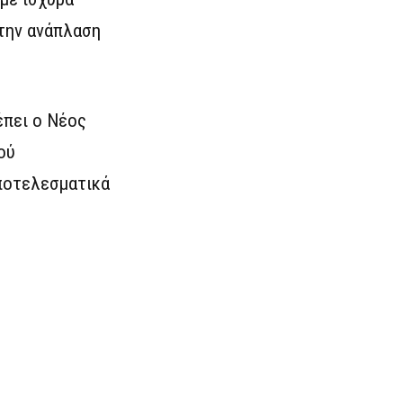
την ανάπλαση
έπει ο Νέος
ού
αποτελεσματικά