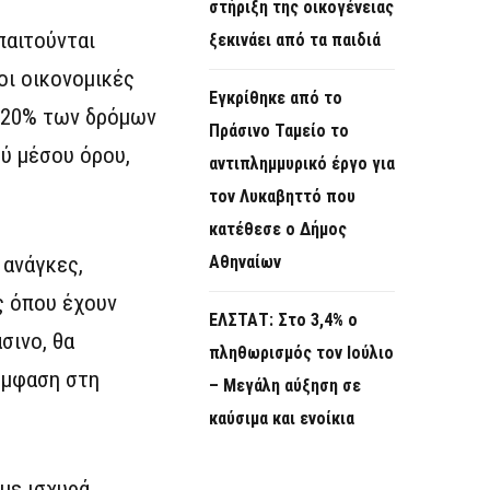
στήριξη της οικογένειας
παιτούνται
ξεκινάει από τα παιδιά
οι οικονομικές
Εγκρίθηκε από το
ο 20% των δρόμων
Πράσινο Ταμείο το
ύ μέσου όρου,
αντιπλημμυρικό έργο για
τον Λυκαβηττό που
κατέθεσε ο Δήμος
 ανάγκες,
Αθηναίων
ς όπου έχουν
ΕΛΣΤΑΤ: Στο 3,4% ο
σινο, θα
πληθωρισμός τον Ιούλιο
έμφαση στη
– Μεγάλη αύξηση σε
καύσιμα και ενοίκια
με ισχυρά