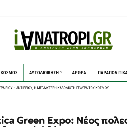
ΚΟΣΜΟΣ
ΑΥΤΟΔΙΟΙΚΗΣΗ
ΑΡΘΡΑ
ΠΑΡΑΠΟΛΙΤΙΚ
 ΤΟΝ ΙΟΎΛΙΟ – ΜΕΓΆΛΗ ΑΎΞΗΣΗ ΣΕ ΚΑΎΣΙΜΑ ΚΑΙ ΕΝΟΊΚΙΑ
ΦΟΡΕΊΟΥ ΥΠΈΣΤΗ ΑΝΑΚΟΠΉ, ΈΧΑΣΕ ΤΟΝ ΈΛΕΓΧΟ ΚΑΙ ΈΠΕΣΕ ΠΆΝΩ ΣΕ ΙΧ
ΥΡΑ ΡΊΟΥ – ΑΝΤΊΡΡΙΟΥ, Η ΜΕΓΑΛΎΤΕΡΗ ΚΑΛΩΔΙΩΤΉ ΓΈΦΥΡΑ ΤΟΥ ΚΌΣΜΟΥ
ΚΟΓΈΝΕΙΑΣ ΞΕΚΙΝΆΕΙ ΑΠΌ ΤΑ ΠΑΙΔΙΆ
ΕΊΟ ΤΟ ΑΝΤΙΠΛΗΜΜΥΡΙΚΌ ΈΡΓΟ ΓΙΑ ΤΟΝ ΛΥΚΑΒΗΤΤΌ ΠΟΥ ΚΑΤΈΘΕΣΕ Ο ΔΉΜΟΣ ΑΘΗΝ
 ΤΟΝ ΙΟΎΛΙΟ – ΜΕΓΆΛΗ ΑΎΞΗΣΗ ΣΕ ΚΑΎΣΙΜΑ ΚΑΙ ΕΝΟΊΚΙΑ
ΦΟΡΕΊΟΥ ΥΠΈΣΤΗ ΑΝΑΚΟΠΉ, ΈΧΑΣΕ ΤΟΝ ΈΛΕΓΧΟ ΚΑΙ ΈΠΕΣΕ ΠΆΝΩ ΣΕ ΙΧ
ica Green Expo: Νέος πολε