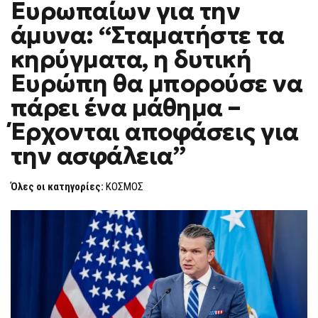
Ευρωπαίων για την
ΚΑΤΆ
F
ΕΥΡΩΠΑΊΩΝ
O
ΓΙΑ
άμυνα: “Σταματήστε τα
R
ΤΗΝ
ΆΜΥΝΑ:
M
κηρύγματα, η δυτική
“ΣΤΑΜΑΤΉΣΤΕ
ΤΑ
Ευρώπη θα μπορούσε να
ΚΗΡΎΓΜΑΤΑ,
Η
ΔΥΤΙΚΉ
πάρει ένα μάθημα –
ΕΥΡΏΠΗ
ΘΑ
Έρχονται αποφάσεις για
ΜΠΟΡΟΎΣΕ
ΝΑ
την ασφάλεια”
ΠΆΡΕΙ
ΈΝΑ
ΜΆΘΗΜΑ
–
Όλες οι κατηγορίες:
ΚΟΣΜΟΣ
ΈΡΧΟΝΤΑΙ
ΑΠΟΦΆΣΕΙΣ
ΓΙΑ
ΤΗΝ
ΑΣΦΆΛΕΙΑ”