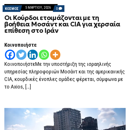
5 ΜΑΡΤΊΟΥ, 2026
COMMENTS
ΚΟΣΜΟΣ
0
ON
Οι Κούρδοι ετοιμάζονται με τη
ΟΙ
ΚΟΎΡΔΟΙ
βοήθεια Μοσάντ και CIA για χερσαία
ΕΤΟΙΜΆΖΟΝΤΑΙ
επίθεση στο Ιράν
ΜΕ
ΤΗ
ΒΟΉΘΕΙΑ
ΜΟΣΆΝΤ
Κοινοποιήστε
ΚΑΙ
CIA
ΓΙΑ
ΧΕΡΣΑΊΑ
ΚοινοποιήστεΜε την υποστήριξη της ισραηλινής
ΕΠΊΘΕΣΗ
ΣΤΟ
υπηρεσίας πληροφοριών Μοσάντ και της αμερικανικής
ΙΡΆΝ
CIA, κουρδικές ένοπλες ομάδες φέρεται, σύμφωνα με
το Axios, […]