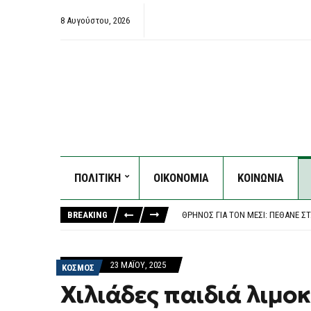
8 Αυγούστου, 2026
ΠΟΛΙΤΙΚΉ ΣΗΜΑΊΝΕΙ ΝΑ ΑΦΟΥΓΚΡΆ
ΠΟΛΙΤΙΚΗ
ΟΙΚΟΝΟΜΙΑ
ΚΟΙΝΩΝΙΑ
Ο ΔΉΜΟΣ ΑΘΗΝΑΊΩΝ ΚΑΛΕΊ ΤΟΥΣ Π
ΘΡΉΝΟΣ ΓΙΑ ΤΟΝ ΜΈΣΙ: ΠΈΘΑΝΕ ΣΤ
BREAKING
ΠΆΝΩ ΑΠΌ 2,27 ΕΥΡΏ Η ΒΕΝΖΊΝΗ Σ
ΝΈΑ ΑΠΟΧΏΡΗΣΗ ΑΠΌ ΤΟ ΚΌΜΜΑ ΚΑ
ΠΟΛΙΤΙΚΉ ΣΗΜΑΊΝΕΙ ΝΑ ΑΦΟΥΓΚΡΆ
Ο ΔΉΜΟΣ ΑΘΗΝΑΊΩΝ ΚΑΛΕΊ ΤΟΥΣ Π
23 ΜΑΪ́ΟΥ, 2025
ΚΟΣΜΟΣ
Χιλιάδες παιδιά λιμο