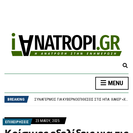
E
X
P
ΔΉΜΟΣ ΑΘΗΝΑΊΩΝ: ΣΥΝΕΧΊΖΟΝΤΑΙ ΟΙ ΕΝΤΑΤΙΚΟΊ ΈΛΕΓΧΟΙ ΤΗΣ ΔΗΜΟΤΙΚΉΣ ΑΣΤΥΝΟΜΊΑΣ ΓΙΑ ΤΗΝ ΠΡΟΣΤΑΣΊΑ ΤΟΥ ΔΗΜΌΣΙΟΥ ΚΟΙΝΌΧΡΗΣΤΟΥ ΧΏΡΟΥ
MENU
A
ΠΑΟΚ – ΆΝΤΕΡΛΕΧΤ 0-1, EUROPA LEAGUE: “ΣΟΚ” ΣΤΑ 17 ΔΕΥΤΕΡΌΛΕΠΤΑ ΚΑΙ… ΒΟΥΝΌ Η ΡΕΒΆΝΣ ΓΙΑ ΤΟΝ “ΔΙΚΈΦΑΛΟ”
N
ΣΥΝΑΓΕΡΜΌΣ ΓΙΑ ΚΥΒΕΡΝΟΕΠΙΘΈΣΕΙΣ ΣΤΙΣ ΗΠΑ: ΧΆΚΕΡ «ΧΤΥΠΟΎΝ» ΚΟΛΟΣΣΟΎΣ ΜΕ ΈΝΑ ΤΗΛΕΦΏΝΗΜΑ – ΠΏΣ ΠΑΓΙΔΕΎΟΥΝ ΕΡΓΑΖΟΜΈΝΟΥΣ ΚΑΙ ΑΡΠΆΖΟΥΝ ΚΩΔΙΚΟΎΣ
D
BREAKING
ΤΟ ΚΟΙΝΟΒΟΎΛΙΟ ΤΟΥ ΙΡΆΝ ΕΞΕΤΆΖΕΙ ΝΟΜΟΣΧΈΔΙΟ ΠΟΥ ΘΑ ΑΠΑΓΟΡΕΎΕΙ ΣΕ ΑΜΕΡΙΚΑΝΙΚΆ ΚΑΙ ΙΣΡΑΗΛΙΝΆ ΠΛΟΊΑ ΤΗ ΔΙΈΛΕΥΣΗ ΑΠΌ ΤΑ ΣΤΕΝΆ ΤΟΥ ΟΡΜΟΎΖ
S
ΈΠΕΣΕ ΤΜΉΜΑ ΤΗΣ ΨΕΥΔΟΡΟΦΉΣ ΣΤΑ ΕΠΕΊΓΟΝΤΑ ΣΤΟ ΝΟΣΟΚΟΜΕΊΟ ΤΗΣ ΚΟΡΊΝΘΟΥ – ΈΡΕΥΝΑ ΖΗΤΆΕΙ Ο ΑΝΤΙΠΕΡΙΦΕΡΕΙΆΡΧΗΣ ΥΓΕΊΑΣ
E
ΔΉΜΟΣ ΑΘΗΝΑΊΩΝ: ΣΥΝΕΧΊΖΟΝΤΑΙ ΟΙ ΕΝΤΑΤΙΚΟΊ ΈΛΕΓΧΟΙ ΤΗΣ ΔΗΜΟΤΙΚΉΣ ΑΣΤΥΝΟΜΊΑΣ ΓΙΑ ΤΗΝ ΠΡΟΣΤΑΣΊΑ ΤΟΥ ΔΗΜΌΣΙΟΥ ΚΟΙΝΌΧΡΗΣΤΟΥ ΧΏΡΟΥ
A
ΠΑΟΚ – ΆΝΤΕΡΛΕΧΤ 0-1, EUROPA LEAGUE: “ΣΟΚ” ΣΤΑ 17 ΔΕΥΤΕΡΌΛΕΠΤΑ ΚΑΙ… ΒΟΥΝΌ Η ΡΕΒΆΝΣ ΓΙΑ ΤΟΝ “ΔΙΚΈΦΑΛΟ”
23 ΜΑΪ́ΟΥ, 2025
R
ΕΠΙΧΕΙΡΗΣΕΙΣ
C