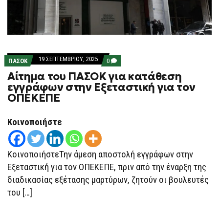
19 ΣΕΠΤΕΜΒΡΊΟΥ, 2025
COMMENTS
ΠΑΣΟΚ
0
ON
Αίτημα του ΠΑΣΟΚ για κατάθεση
ΑΊΤΗΜΑ
ΤΟΥ
εγγράφων στην Εξεταστική για τον
ΠΑΣΟΚ
ΟΠΕΚΕΠΕ
ΓΙΑ
ΚΑΤΆΘΕΣΗ
ΕΓΓΡΆΦΩΝ
ΣΤΗΝ
Κοινοποιήστε
ΕΞΕΤΑΣΤΙΚΉ
ΓΙΑ
ΤΟΝ
ΟΠΕΚΕΠΕ
ΚοινοποιήστεΤην άμεση αποστολή εγγράφων στην
Εξεταστική για τον ΟΠΕΚΕΠΕ, πριν από την έναρξη της
διαδικασίας εξέτασης μαρτύρων, ζητούν οι βουλευτές
του […]