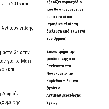
εξετάζει νομοσχέδιο
ν το 2016 και
που θα απαγορεύει σε
αμερικανικά και
ισραηλινά πλοία τη
ώ λείπουν επίσης
διέλευση από τα Στενά
του Ορμούζ
Έπεσε τμήμα της
ίμαστε 3η στην
ψευδοροφής στα
ας για το Μάτι
Επείγοντα στο
κου και
Νοσοκομείο της
Κορίνθου – Έρευνα
ζητάει ο
 ή Δωρεάν
Αντιπεριφερειάρχης
χουμε την
Υγείας