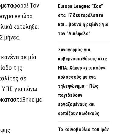
ομεταφορά! Τον
Europa League: “Σοκ”
ραγμα εν ώρα
στα 17 δευτερόλεπτα
και… βουνό η ρεβάνς για
ελικά κατέληξε.
τον “Δικέφαλο”
2 μήνες.
Συναγερμός για
κανένα σε μία
κυβερνοεπιθέσεις στις
ρίοδο της
ΗΠΑ: Χάκερ «χτυπούν»
κολοσσούς με ένα
πολίτες σε
τηλεφώνημα – Πώς
’ ΥΠΕ για πάνω
παγιδεύουν
οκαταστάθηκε με
εργαζομένους και
αρπάζουν κωδικούς
ιψης
Το κοινοβούλιο του Ιράν