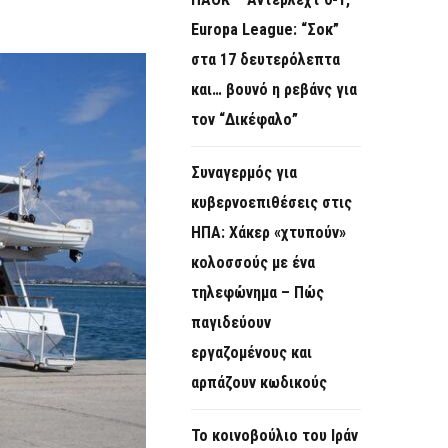
O
Europa League: “Σοκ”
R
στα 17 δευτερόλεπτα
M
και… βουνό η ρεβάνς για
τον “Δικέφαλο”
Συναγερμός για
κυβερνοεπιθέσεις στις
ΗΠΑ: Χάκερ «χτυπούν»
κολοσσούς με ένα
τηλεφώνημα – Πώς
παγιδεύουν
εργαζομένους και
αρπάζουν κωδικούς
Το κοινοβούλιο του Ιράν