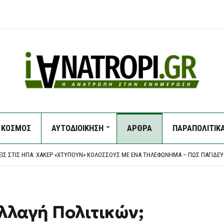
ΚΟΣΜΟΣ
ΑΥΤΟΔΙΟΙΚΗΣΗ
ΑΡΘΡΑ
ΠΑΡΑΠΟΛΙΤΙΚ
ΟΙ ΕΝΤΑΤΙΚΟΊ ΈΛΕΓΧΟΙ ΤΗΣ ΔΗΜΟΤΙΚΉΣ ΑΣΤΥΝΟΜΊΑΣ ΓΙΑ ΤΗΝ ΠΡΟΣΤΑΣΊΑ ΤΟΥ ΔΗ
EAGUE: “ΣΟΚ” ΣΤΑ 17 ΔΕΥΤΕΡΌΛΕΠΤΑ ΚΑΙ… ΒΟΥΝΌ Η ΡΕΒΆΝΣ ΓΙΑ ΤΟΝ “ΔΙΚΈΦΑΛΟ”
ΕΙΣ ΣΤΙΣ ΗΠΑ: ΧΆΚΕΡ «ΧΤΥΠΟΎΝ» ΚΟΛΟΣΣΟΎΣ ΜΕ ΈΝΑ ΤΗΛΕΦΏΝΗΜΑ – ΠΏΣ ΠΑΓΙΔΕ
ΕΙ ΝΟΜΟΣΧΈΔΙΟ ΠΟΥ ΘΑ ΑΠΑΓΟΡΕΎΕΙ ΣΕ ΑΜΕΡΙΚΑΝΙΚΆ ΚΑΙ ΙΣΡΑΗΛΙΝΆ ΠΛΟΊΑ ΤΗ ΔΙ
Α ΕΠΕΊΓΟΝΤΑ ΣΤΟ ΝΟΣΟΚΟΜΕΊΟ ΤΗΣ ΚΟΡΊΝΘΟΥ – ΈΡΕΥΝΑ ΖΗΤΆΕΙ Ο ΑΝΤΙΠΕΡΙΦΕΡΕ
ΟΙ ΕΝΤΑΤΙΚΟΊ ΈΛΕΓΧΟΙ ΤΗΣ ΔΗΜΟΤΙΚΉΣ ΑΣΤΥΝΟΜΊΑΣ ΓΙΑ ΤΗΝ ΠΡΟΣΤΑΣΊΑ ΤΟΥ ΔΗ
EAGUE: “ΣΟΚ” ΣΤΑ 17 ΔΕΥΤΕΡΌΛΕΠΤΑ ΚΑΙ… ΒΟΥΝΌ Η ΡΕΒΆΝΣ ΓΙΑ ΤΟΝ “ΔΙΚΈΦΑΛΟ”
λλαγή Πολιτικών;