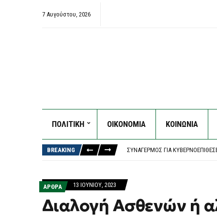
7 Αυγούστου, 2026
ΠΟΛΙΤΙΚΗ
ΟΙΚΟΝΟΜΙΑ
ΚΟΙΝΩΝΙΑ
ΔΉΜΟΣ ΑΘΗΝΑΊΩΝ: ΣΥΝΕΧΊΖΟΝΤΑΙ 
ΠΑΟΚ – ΆΝΤΕΡΛΕΧΤ 0-1, EUROPA L
BREAKING
ΣΥΝΑΓΕΡΜΌΣ ΓΙΑ ΚΥΒΕΡΝΟΕΠΙΘΈΣ
ΤΟ ΚΟΙΝΟΒΟΎΛΙΟ ΤΟΥ ΙΡΆΝ ΕΞΕΤΆΖ
ΈΠΕΣΕ ΤΜΉΜΑ ΤΗΣ ΨΕΥΔΟΡΟΦΉΣ ΣΤ
ΔΉΜΟΣ ΑΘΗΝΑΊΩΝ: ΣΥΝΕΧΊΖΟΝΤΑΙ 
13 ΙΟΥΝΊΟΥ, 2023
ΑΡΘΡΑ
ΠΑΟΚ – ΆΝΤΕΡΛΕΧΤ 0-1, EUROPA L
Διαλογή Ασθενών ή α