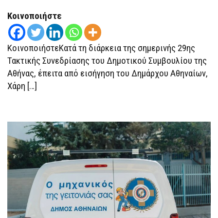
ΑΘΗΝΑΊΩΝ
ΓΙΑ
Κοινοποιήστε
ΤΗ
ΣΤΉΡΙΞΗ
ΤΩΝ
ΚΑΤΟΊΚΩΝ
ΚοινοποιήστεΚατά τη διάρκεια της σημερινής 29ης
ΤΗΣ
ΚΥΨΈΛΗΣ
Τακτικής Συνεδρίασης του Δημοτικού Συμβουλίου της
Αθήνας, έπειτα από εισήγηση του Δημάρχου Αθηναίων,
Χάρη […]