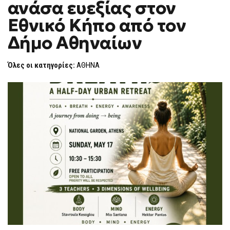
ανάσα ευεξίας στον
ΑΣΤΙΚΉ
F
ΑΝΆΣΑ
O
ΕΥΕΞΊΑΣ
Εθνικό Κήπο από τον
R
ΣΤΟΝ
ΕΘΝΙΚΌ
M
Δήμο Αθηναίων
ΚΉΠΟ
ΑΠΌ
ΤΟΝ
ΔΉΜΟ
Όλες οι κατηγορίες:
ΑΘΗΝΑ
ΑΘΗΝΑΊΩΝ