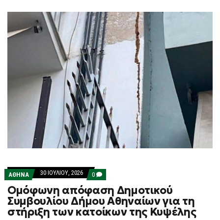
30 ΙΟΥΛΊΟΥ, 2026
COMMENTS
ΑΘΗΝΑ
0
ON
Ομόφωνη απόφαση Δημοτικού
ΟΜΌΦΩΝΗ
ΑΠΌΦΑΣΗ
Συμβουλίου Δήμου Αθηναίων για τη
ΔΗΜΟΤΙΚΟΎ
στήριξη των κατοίκων της Κυψέλης
ΣΥΜΒΟΥΛΊΟΥ
ΔΉΜΟΥ