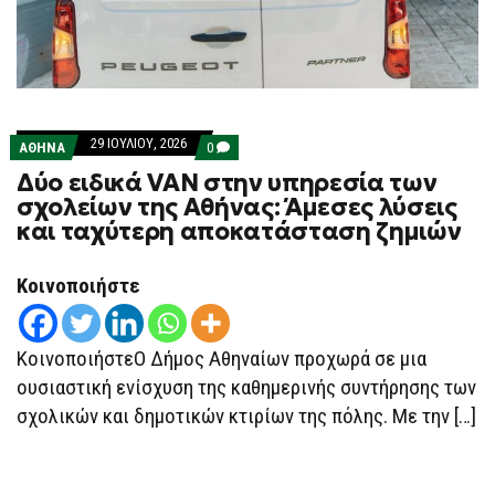
29 ΙΟΥΛΊΟΥ, 2026
COMMENTS
ΑΘΗΝΑ
0
ON
Δύο ειδικά VAN στην υπηρεσία των
ΔΎΟ
ΕΙΔΙΚΆ
σχολείων της Αθήνας: Άμεσες λύσεις
VAN
και ταχύτερη αποκατάσταση ζημιών
ΣΤΗΝ
ΥΠΗΡΕΣΊΑ
ΤΩΝ
ΣΧΟΛΕΊΩΝ
Κοινοποιήστε
ΤΗΣ
ΑΘΉΝΑΣ:
ΆΜΕΣΕΣ
ΛΎΣΕΙΣ
ΚοινοποιήστεΟ Δήμος Αθηναίων προχωρά σε μια
ΚΑΙ
ΤΑΧΎΤΕΡΗ
ουσιαστική ενίσχυση της καθημερινής συντήρησης των
ΑΠΟΚΑΤΆΣΤΑΣΗ
σχολικών και δημοτικών κτιρίων της πόλης. Με την […]
ΖΗΜΙΏΝ