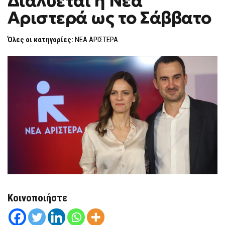
Διαλύεται η Νέα
H
Η
Αριστερά ως το Σάββατο
ΝΈΑ
F
ΑΡΙΣΤΕΡΆ
O
ΩΣ
R
ΤΟ
Όλες οι κατηγορίες:
ΝΕΑ ΑΡΙΣΤΕΡΑ
ΣΆΒΒΑΤΟ
M
Κοινοποιήστε