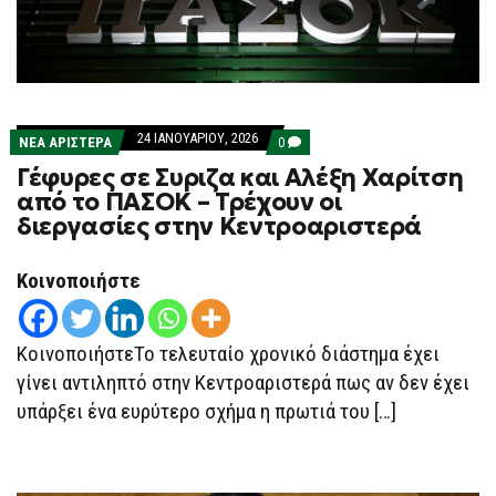
24 ΙΑΝΟΥΑΡΊΟΥ, 2026
COMMENTS
ΝΕΑ ΑΡΙΣΤΕΡΑ
0
ON
Γέφυρες σε Συριζα και Αλέξη Χαρίτση
ΓΈΦΥΡΕΣ
ΣΕ
από το ΠΑΣΟΚ – Τρέχουν οι
ΣΥΡΙΖΑ
διεργασίες στην Κεντροαριστερά
ΚΑΙ
ΑΛΈΞΗ
ΧΑΡΊΤΣΗ
ΑΠΌ
Κοινοποιήστε
ΤΟ
ΠΑΣΟΚ
–
ΤΡΈΧΟΥΝ
ΚοινοποιήστεΤο τελευταίο χρονικό διάστημα έχει
ΟΙ
ΔΙΕΡΓΑΣΊΕΣ
γίνει αντιληπτό στην Κεντροαριστερά πως αν δεν έχει
ΣΤΗΝ
υπάρξει ένα ευρύτερο σχήμα η πρωτιά του […]
ΚΕΝΤΡΟΑΡΙΣΤΕΡΆ