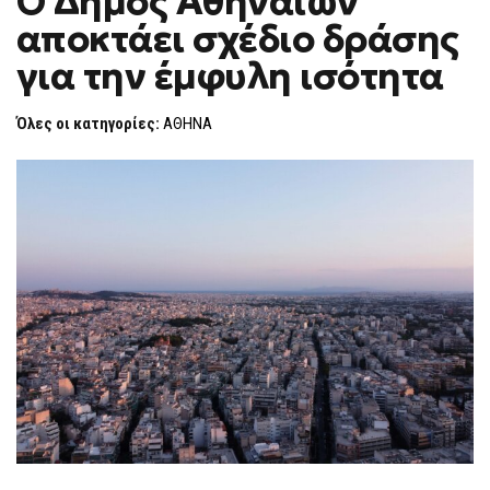
Ο Δήμος Αθηναίων
H
ΔΉΜΟΣ
αποκτάει σχέδιο δράσης
ΑΘΗΝΑΊΩΝ
F
ΑΠΟΚΤΆΕΙ
O
ΣΧΈΔΙΟ
για την έμφυλη ισότητα
R
ΔΡΆΣΗΣ
ΓΙΑ
M
ΤΗΝ
Όλες οι κατηγορίες:
ΑΘΗΝΑ
ΈΜΦΥΛΗ
ΙΣΌΤΗΤΑ