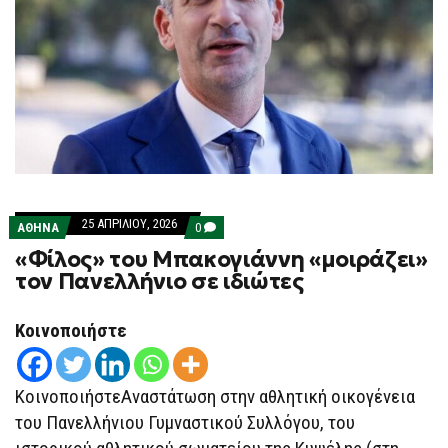
25 ΑΠΡΙΛΊΟΥ, 2026
COMMENTS
ΑΘΗΝΑ
0
ON
«Φίλος» του Μπακογιάννη «μοιράζει»
«ΦΊΛΟΣ»
ΤΟΥ
τον Πανελλήνιο σε ιδιώτες
ΜΠΑΚΟΓΙΆΝΝΗ
«ΜΟΙΡΆΖΕΙ»
ΤΟΝ
Κοινοποιήστε
ΠΑΝΕΛΛΉΝΙΟ
ΣΕ
ΙΔΙΏΤΕΣ
ΚοινοποιήστεΑναστάτωση στην αθλητική οικογένεια
του Πανελλήνιου Γυμναστικού Συλλόγου, του