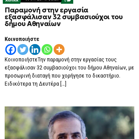
ΑΘΗΝΑ
0
ON
Παραμονή στην εργασία
ΠΑΡΑΜΟΝΉ
ΣΤΗΝ
εξασφάλισαν 32 συμβασιούχοι του
ΕΡΓΑΣΊΑ
δήμου Αθηναίων
ΕΞΑΣΦΆΛΙΣΑΝ
32
ΣΥΜΒΑΣΙΟΎΧΟΙ
ΤΟΥ
Κοινοποιήστε
ΔΉΜΟΥ
ΑΘΗΝΑΊΩΝ
ΚοινοποιήστεΤην παραμονή στην εργασίας τους
εξασφάλισαν 32 συμβασιούχοι του δήμου Αθηναίων, με
προσωρινή διαταγή που χορήγησε το δικαστήριο.
Ειδικότερα τη Δευτέρα […]