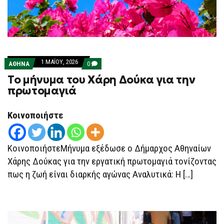
1 ΜΑΪ́ΟΥ, 2026
COMMENTS
ΑΘΗΝΑ
0
ON
Το μήνυμα του Χάρη Δούκα για την
ΤΟ
ΜΉΝΥΜΑ
πρωτομαγιά
ΤΟΥ
ΧΆΡΗ
ΔΟΎΚΑ
Κοινοποιήστε
ΓΙΑ
ΤΗΝ
ΠΡΩΤΟΜΑΓΙΆ
ΚοινοποιήστεΜήνυμα εξέδωσε ο Δήμαρχος Αθηναίων
Χάρης Δούκας για την εργατική πρωτομαγιά τονίζοντας
πως η ζωή είναι διαρκής αγώνας Αναλυτικά: Η […]