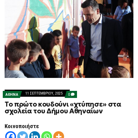
11 ΣΕΠΤΕΜΒΡΊΟΥ, 2025
COMMENTS
ΑΘΗΝΑ
0
ON
Το πρώτο κουδούνι «χτύπησε» στα
ΤΟ
ΠΡΏΤΟ
σχολεία του Δήμου Αθηναίων
ΚΟΥΔΟΎΝΙ
«ΧΤΎΠΗΣΕ»
ΣΤΑ
Κοινοποιήστε
ΣΧΟΛΕΊΑ
ΤΟΥ
ΔΉΜΟΥ