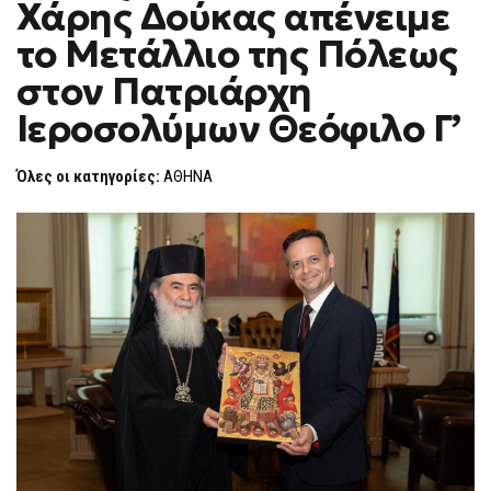
Χάρης Δούκας απένειμε
Ο
F
ΧΆΡΗΣ
O
ΔΟΎΚΑΣ
το Μετάλλιο της Πόλεως
R
ΑΠΈΝΕΙΜΕ
ΤΟ
M
στον Πατριάρχη
ΜΕΤΆΛΛΙΟ
ΤΗΣ
Ιεροσολύμων Θεόφιλο Γ’
ΠΌΛΕΩΣ
ΣΤΟΝ
ΠΑΤΡΙΆΡΧΗ
ΙΕΡΟΣΟΛΎΜΩΝ
Όλες οι κατηγορίες:
ΑΘΗΝΑ
ΘΕΌΦΙΛΟ
Γ’