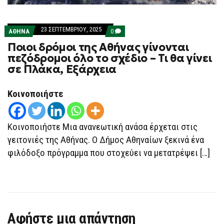
23 ΣΕΠΤΕΜΒΡΊΟΥ, 2025
COMMENTS
ΑΘΗΝΑ
0
ON
Ποιοι δρόμοι της Αθήνας γίνονται
ΠΟΙΟΙ
ΔΡΌΜΟΙ
πεζόδρομοι όλο το σχέδιο – Τι θα γίνει
ΤΗΣ
σε Πλάκα, Εξάρχεια
ΑΘΉΝΑΣ
ΓΊΝΟΝΤΑΙ
ΠΕΖΌΔΡΟΜΟΙ
ΌΛΟ
Κοινοποιήστε
ΤΟ
ΣΧΈΔΙΟ
–
ΤΙ
Κοινοποιήστε Μια ανανεωτική ανάσα έρχεται στις
ΘΑ
ΓΊΝΕΙ
γειτονιές της Αθήνας. Ο Δήμος Αθηναίων ξεκινά ένα
ΣΕ
φιλόδοξο πρόγραμμα που στοχεύει να μετατρέψει […]
ΠΛΆΚΑ,
ΕΞΆΡΧΕΙΑ
Αφήστε μια απάντηση