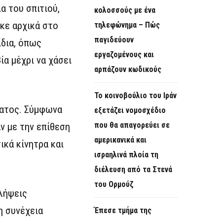
α του σπιτιού,
κολοσσούς με ένα
κε αρχικά στο
τηλεφώνημα – Πώς
παγιδεύουν
ίδια, όπως
εργαζομένους και
ία μέχρι να χάσει
αρπάζουν κωδικούς
Το κοινοβούλιο του Ιράν
ματος. Σύμφωνα
εξετάζει νομοσχέδιο
που θα απαγορεύει σε
ν με την επίθεση
αμερικανικά και
κά κίνητρα και
ισραηλινά πλοία τη
διέλευση από τα Στενά
του Ορμούζ
λήψεις
η συνέχεια
Έπεσε τμήμα της