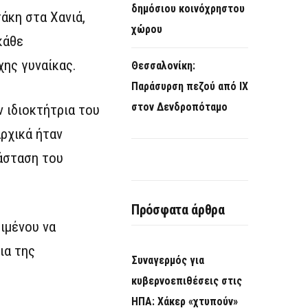
δημόσιου κοινόχρηστου
άκη στα Χανιά,
χώρου
κάθε
χης γυναίκας.
Θεσσαλονίκη:
Παράσυρση πεζού από ΙΧ
στον Δενδροπόταμο
ν ιδιοκτήτρια του
αρχικά ήταν
άσταση του
Πρόσφατα άρθρα
ιμένου να
ια της
Συναγερμός για
κυβερνοεπιθέσεις στις
ΗΠΑ: Χάκερ «χτυπούν»