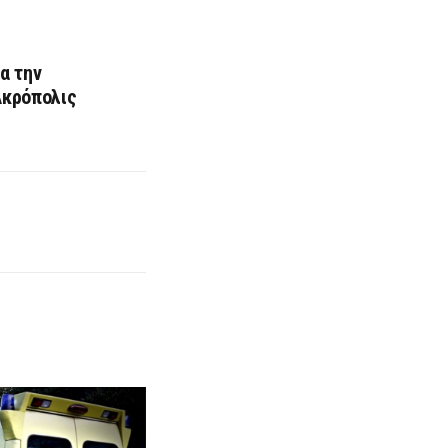
α την
Ακρόπολις