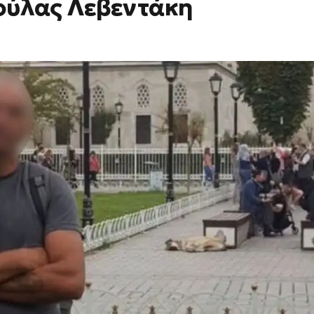
ούλας Λεβεντάκη