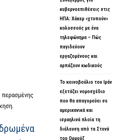
O
κυβερνοεπιθέσεις στις
R
ΗΠΑ: Χάκερ «χτυπούν»
M
κολοσσούς με ένα
τηλεφώνημα – Πώς
παγιδεύουν
εργαζομένους και
αρπάζουν κωδικούς
Το κοινοβούλιο του Ιράν
εξετάζει νομοσχέδιο
ς περασμένης
που θα απαγορεύει σε
κηση.
αμερικανικά και
ισραηλινά πλοία τη
νδρωμένα
διέλευση από τα Στενά
του Ορμούζ