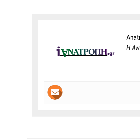
Anat
Η Αν