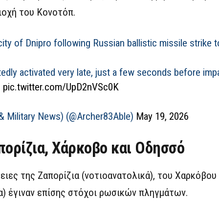
ιοχή του Κονοτόπ.
 city of Dnipro following Russian ballistic missile strike t
edly activated very late, just a few seconds before imp
pic.twitter.com/UpD2nVSc0K
 & Military News) (@Archer83Able)
May 19, 2026
πορίζια, Χάρκοβο και Οδησσό
ιες της Ζαπορίζια (νοτιοανατολικά), του Χαρκόβου 
ια) έγιναν επίσης στόχοι ρωσικών πληγμάτων.