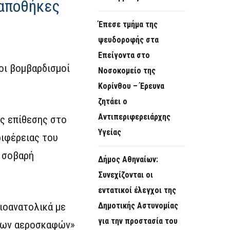
 αποθήκες
Έπεσε τμήμα της
ψευδοροφής στα
Επείγοντα στο
οι βομβαρδισμοί
Νοσοκομείο της
Κορίνθου – Έρευνα
ζητάει ο
Αντιπεριφερειάρχης
ής επίθεσης στο
Υγείας
ριφέρειας του
ε σοβαρή
Δήμος Αθηναίων:
Συνεχίζονται οι
εντατικοί έλεγχοι της
ειοανατολικά με
Δημοτικής Αστυνομίας
για την προστασία του
ένων αεροσκαφών»