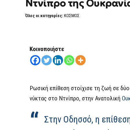
Ντνίπρο της Ουκρανί
ΈΞΙ
ΤΡΑΥΜΑΤΊΕΣ
ΑΠΌ
Όλες οι κατηγορίες:
ΚΟΣΜΟΣ
ΡΩΣΙΚΉ
ΕΠΊΘΕΣΗ
ΣΤΟ
ΝΤΝΊΠΡΟ
ΤΗΣ
ΟΥΚΡΑΝΊΑΣ
Κοινοποιήστε
Ρωσική επίθεση στοίχισε τη ζωή σε δύο
νύκτας στο Ντνίπρο, στην Ανατολική
Ου
Στην Οδησσό, η επίθεσ