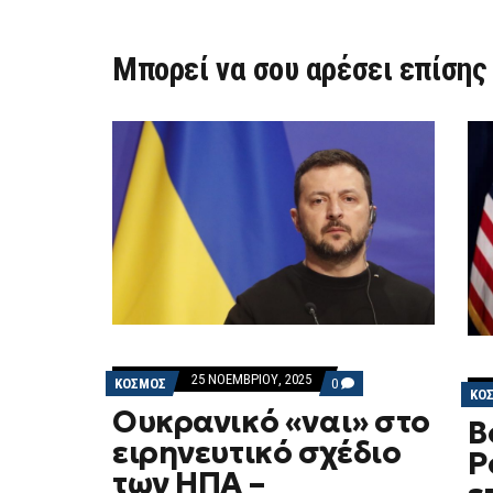
Μπορεί να σου αρέσει επίσης
25 ΝΟΕΜΒΡΊΟΥ, 2025
COMMENTS
ΚΟΣΜΟΣ
0
ΚΟ
ON
Ουκρανικό «ναι» στο
ΟΥΚΡΑΝΙΚΌ
Β
«ΝΑΙ»
ειρηνευτικό σχέδιο
ΣΤΟ
Ρ
ΕΙΡΗΝΕΥΤΙΚΌ
των ΗΠΑ –
ΣΧΈΔΙΟ