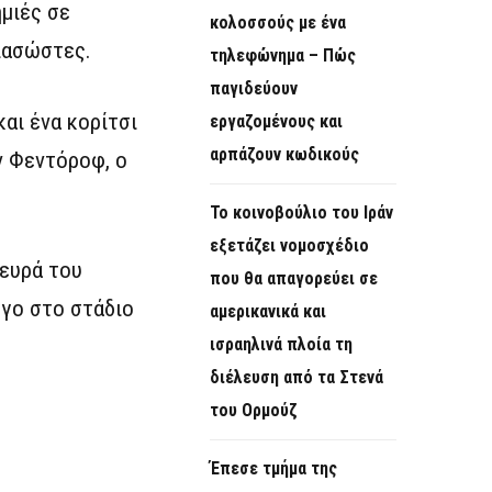
μιές σε
κολοσσούς με ένα
ιασώστες.
τηλεφώνημα – Πώς
παγιδεύουν
και ένα κορίτσι
εργαζομένους και
αρπάζουν κωδικούς
ν Φεντόροφ, ο
Το κοινοβούλιο του Ιράν
εξετάζει νομοσχέδιο
λευρά του
που θα απαγορεύει σε
γο στο στάδιο
αμερικανικά και
ισραηλινά πλοία τη
διέλευση από τα Στενά
του Ορμούζ
Έπεσε τμήμα της