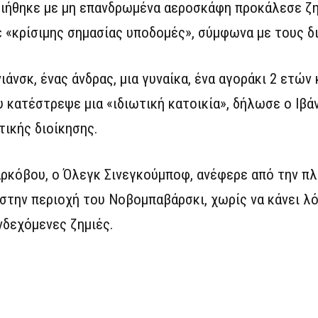
οιήθηκε με μη επανδρωμένα αεροσκάφη προκάλεσε ζη
ε «κρίσιμης σημασίας υποδομές», σύμφωνα με τους δ
ιάνσκ, ένας άνδρας, μια γυναίκα, ένα αγοράκι 2 ετών 
 κατέστρεψε μια «ιδιωτική κατοικία», δήλωσε ο Ιβά
ικής διοίκησης.
ρκόβου, ο Όλεγκ Σινεγκούμποφ, ανέφερε από την π
την περιοχή του Νοβομπαβάρσκι, χωρίς να κάνει λό
νδεχόμενες ζημιές.