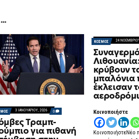
 …
24 ΝΟΕΜΒΡΊΟΥ
ΚΟΣΜΟΣ
Συναγερμό
Λιθουανία:
κρύβουν τ
μπαλόνια 
έκλεισαν τ
αεροδρόμι
3 ΙΑΝΟΥΑΡΊΟΥ, 2026
Κοινοποιήστε
COMMENTS
ΣΜΟΣ
0
ON
όμβες Τραμπ-
ΒΌΜΒΕΣ
ΤΡΑΜΠ-
ούμπιο για πιθανή
ΡΟΎΜΠΙΟ
ΚοινοποιήστεΝέο π
ΓΙΑ
ΠΙΘΑΝΉ