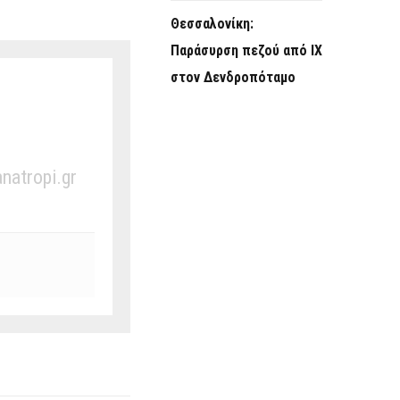
Θεσσαλονίκη:
Παράσυρση πεζού από ΙΧ
στον Δενδροπόταμο
anatropi.gr