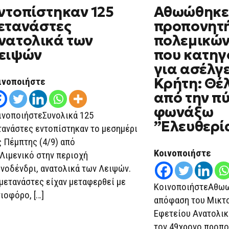
ON
ντοπίστηκαν 125
Αθωώθηκε
ΕΝΤΟΠΊΣΤΗΚΑΝ
125
ετανάστες
προπονητ
ΜΕΤΑΝΆΣΤΕΣ
ΑΝΑΤΟΛΙΚΆ
νατολικά των
πολεμικών
ΤΩΝ
ΛΕΙΨΏΝ
ειψών
που κατηγ
για ασέλγ
Κρήτη: Θέ
ινοποιήστε
από την πύ
φωνάξω
ινοποιήστεΣυνολικά 125
”Ελευθερί
τανάστες εντοπίστηκαν το μεσημέρι
ς Πέμπτης (4/9) από
Κοινοποιήστε
 Λιμενικό στην περιοχή
νοδένδρι, ανατολικά των Λειψών.
 μετανάστες είχαν μεταφερθεί με
ΚοινοποιήστεΑθωω
τιοφόρο, […]
απόφαση του Μικτ
Εφετείου Ανατολικ
τον 49χρονο προπο