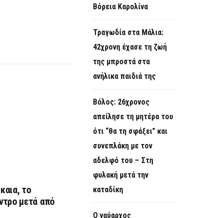
Βόρεια Καρολίνα
Τραγωδία στα Μάλια:
42χρονη έχασε τη ζωή
της μπροστά στα
ανήλικα παιδιά της
Βόλος: 26χρονος
απείλησε τη μητέρα του
ότι “θα τη σφάξει” και
συνεπλάκη με τον
αδελφό του – Στη
φυλακή μετά την
καια, το
καταδίκη
ντρο μετά από
Ο ναύαρχος