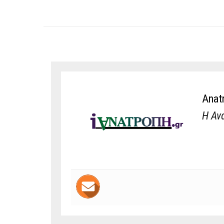
Anat
Η Αν