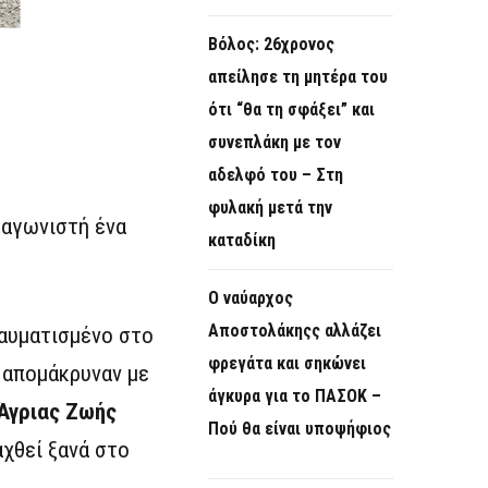
Βόλος: 26χρονος
απείλησε τη μητέρα του
ότι “θα τη σφάξει” και
συνεπλάκη με τον
αδελφό του – Στη
φυλακή μετά την
αγωνιστή ένα
καταδίκη
Ο ναύαρχος
Αποστολάκηςς αλλάζει
ραυματισμένο στο
φρεγάτα και σηκώνει
 απομάκρυναν με
άγκυρα για το ΠΑΣΟΚ –
Άγριας Ζωής
Πού θα είναι υποψήφιος
αχθεί ξανά στο