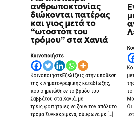
ανθρωποκτονίας
Ε
διώκονται πατέρας
μ
και γιος μετά το
α
“ωτοστόπ του
Λ
τρόμου” στα Χανιά
Κο
Κοινοποιήστε
Κο
ΚοινοποιήστεΕξελίξεις στην υπόθεση
με
της κινηματογραφικής καταδίωξης,
τη
που σημειώθηκε το βράδυ του
το
Σαββάτου στα Χανιά, με
Μο
τρεις φοιτήτριες να ζουν τον απόλυτο
Οι
τρόμο Συγκεκριμένα, σύμφωνα με […]
ισ