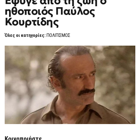
Έφυγε από τη ζωή ο
H
ΑΠΌ
ηθοποιός Παύλος
ΤΗ
F
ΖΩΉ
O
Ο
Κουρτίδης
R
ΗΘΟΠΟΙΌΣ
ΠΑΎΛΟΣ
M
ΚΟΥΡΤΊΔΗΣ
Όλες οι κατηγορίες:
ΠΟΛΙΤΙΣΜΟΣ
Κοινοποιήστε