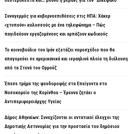
δευτερόλεπτα και… βουνό η ρεβάνς για τον “Δικέφαλο”
Συναγερμός για κυβερνοεπιθέσεις στις ΗΠΑ: Χάκερ
«χτυπούν» κολοσσούς με ένα τηλεφώνημα – Πώς
παγιδεύουν εργαζομένους και αρπάζουν κωδικούς
Το κοινοβούλιο του Ιράν εξετάζει νομοσχέδιο που θα
απαγορεύει σε αμερικανικά και ισραηλινά πλοία τη διέλευση
από τα Στενά του Ορμούζ
Έπεσε τμήμα της ψευδοροφής στα Επείγοντα στο
Νοσοκομείο της Κορίνθου – Έρευνα ζητάει ο
Αντιπεριφερειάρχης Υγείας
Δήμος Αθηναίων: Συνεχίζονται οι εντατικοί έλεγχοι της
Δημοτικής Αστυνομίας για την προστασία του δημόσιου