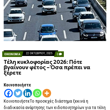
22 ΟΚΤΩΒΡΊΟΥ, 2025
COMMENTS
ΟΙΚΟΝΟΜΙΑ
0
ON
Τέλη κυκλοφορίας 2026: Πότε
ΤΈΛΗ
ΚΥΚΛΟΦΟΡΊΑΣ
βγαίνουν φέτος – Όσα πρέπει να
2026:
ξέρετε
ΠΌΤΕ
ΒΓΑΊΝΟΥΝ
ΦΈΤΟΣ
–
Κοινοποιήστε
ΌΣΑ
ΠΡΈΠΕΙ
ΝΑ
ΞΈΡΕΤΕ
ΚοινοποιήστεΤο προσεχές διάστημα ξεκινά η
διαδικασία ανάρτησης των ειδοποιητηρίων για τα τέλη