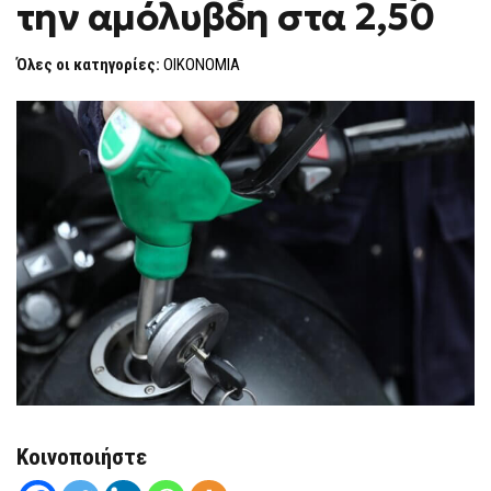
την αμόλυβδη στα 2,50
ΜΕ
F
ΤΗΝ
O
ΑΜΌΛΥΒΔΗ
R
ΣΤΑ
Όλες οι κατηγορίες:
ΟΙΚΟΝΟΜΙΑ
2,50
M
Κοινοποιήστε