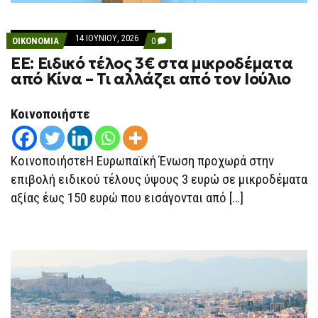
14 ΙΟΥΝΊΟΥ, 2026
COMMENTS
ΟΙΚΟΝΟΜΙΑ
0
ON
ΕΕ: Ειδικό τέλος 3€ στα μικροδέματα
ΕΕ:
ΕΙΔΙΚΌ
από Κίνα – Τι αλλάζει από τον Ιούλιο
ΤΈΛΟΣ
3€
ΣΤΑ
Κοινοποιήστε
ΜΙΚΡΟΔΈΜΑΤΑ
ΑΠΌ
ΚΊΝΑ
–
ΤΙ
ΚοινοποιήστεΗ Ευρωπαϊκή Ένωση προχωρά στην
ΑΛΛΆΖΕΙ
επιβολή ειδικού τέλους ύψους 3 ευρώ σε μικροδέματα
ΑΠΌ
ΤΟΝ
αξίας έως 150 ευρώ που εισάγονται από […]
ΙΟΎΛΙΟ