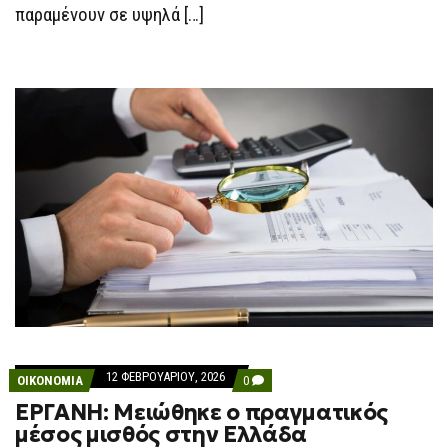
παραμένουν σε υψηλά […]
12 ΦΕΒΡΟΥΑΡΊΟΥ, 2026
COMMENTS
ΟΙΚΟΝΟΜΙΑ
0
ON
ΕΡΓΑΝΗ: Μειώθηκε ο πραγματικός
ΕΡΓΑΝΗ:
ΜΕΙΏΘΗΚΕ
μέσος μισθός στην Ελλάδα
Ο