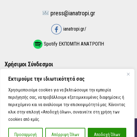
press@ianatropi.gr
ianatropi.gr/
Spotify ΕΚΠΟΜΠΗ ΑΝΑΤΡΟΠΗ
Χρήσιμοι Σύνδεσμοι
Εκτιμούμε την ιδιωτικότητά σας
ΌΡΟΙ ΧΡΉΣΗΣ
Χρησιμοποιούμε cookies για να βελτιώσουμε την εμπειρία
ΠΟΛΙΤΙΚΉ ΑΠΟΡΡΉΤΟΥ
περιήγησής σας, να προβάλλουμε εξατομικευμένες διαφημίσεις ή
περιεχόμενο και να αναλύουμε την επισκεψιμότητά μας. Κάνοντας
κλικ στην επιλογή «Αποδοχή όλων», συναινείτε στη χρήση των
cookies από εμάς.
iAnatropi ©
Προσαρμογή
Απόρριψη Όλων
Αποδοχή Όλων