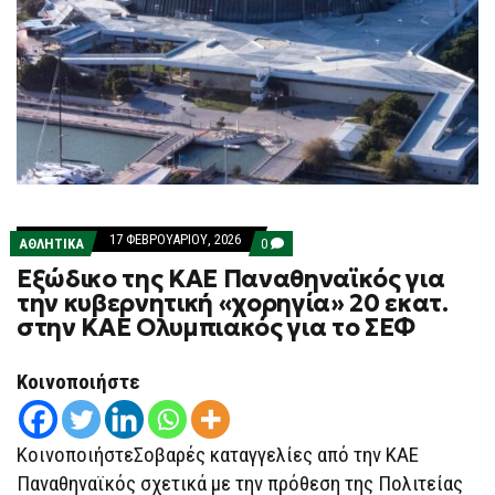
17 ΦΕΒΡΟΥΑΡΊΟΥ, 2026
COMMENTS
ΑΘΛΗΤΙΚΑ
0
ON
Eξώδικο της ΚΑΕ Παναθηναϊκός για
EΞΏΔΙΚΟ
ΤΗΣ
την κυβερνητική «χορηγία» 20 εκατ.
ΚΑΕ
στην ΚΑΕ Ολυμπιακός για το ΣΕΦ
ΠΑΝΑΘΗΝΑΪΚΌΣ
ΓΙΑ
ΤΗΝ
ΚΥΒΕΡΝΗΤΙΚΉ
Κοινοποιήστε
«ΧΟΡΗΓΊΑ»
20
ΕΚΑΤ.
ΣΤΗΝ
ΚοινοποιήστεΣοβαρές καταγγελίες από την ΚΑΕ
ΚΑΕ
ΟΛΥΜΠΙΑΚΌΣ
Παναθηναϊκός σχετικά με την πρόθεση της Πολιτείας
ΓΙΑ