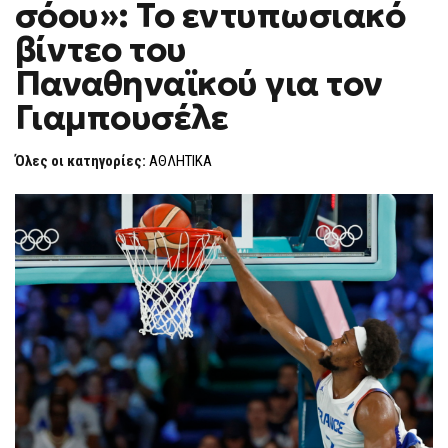
σόου»: Το εντυπωσιακό
ΣΌΟΥ»:
F
ΤΟ
O
ΕΝΤΥΠΩΣΙΑΚΌ
βίντεο του
R
ΒΊΝΤΕΟ
ΤΟΥ
M
Παναθηναϊκού για τον
ΠΑΝΑΘΗΝΑΪΚΟΎ
ΓΙΑ
Γιαμπουσέλε
ΤΟΝ
ΓΙΑΜΠΟΥΣΈΛΕ
Όλες οι κατηγορίες:
ΑΘΛΗΤΙΚΑ