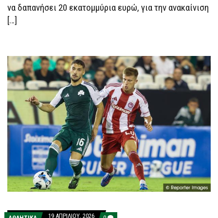
να δαπανήσει 20 εκατομμύρια ευρώ, για την ανακαίνιση
ΤΟ
ΣΕΦ
[…]
19 ΑΠΡΙΛΊΟΥ, 2026
COMMENTS
ΑΘΛΗΤΙΚΑ
0