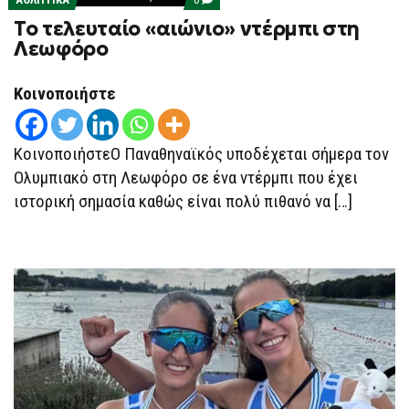
ON
Το τελευταίο «αιώνιο» ντέρμπι στη
ΤΟ
ΤΕΛΕΥΤΑΊΟ
Λεωφόρο
«ΑΙΏΝΙΟ»
ΝΤΈΡΜΠΙ
ΣΤΗ
Κοινοποιήστε
ΛΕΩΦΌΡΟ
ΚοινοποιήστεΟ Παναθηναϊκός υποδέχεται σήμερα τον
Ολυμπιακό στη Λεωφόρο σε ένα ντέρμπι που έχει
ιστορική σημασία καθώς είναι πολύ πιθανό να […]