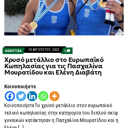
10 ΑΥΓΟΎΣΤΟΥ, 2025
COMMENTS
ΑΘΛΗΤΙΚΑ
0
ON
Χρυσό μετάλλιο στο Ευρωπαϊκό
ΧΡΥΣΌ
ΜΕΤΆΛΛΙΟ
Κωπηλασίας για τις Πασχαλίνα
ΣΤΟ
Μουρατίδου και Ελένη Διαβάτη
ΕΥΡΩΠΑΪΚΌ
ΚΩΠΗΛΑΣΊΑΣ
ΓΙΑ
ΤΙΣ
Κοινοποιήστε
ΠΑΣΧΑΛΊΝΑ
ΜΟΥΡΑΤΊΔΟΥ
ΚΑΙ
ΕΛΈΝΗ
ΚοινοποιήστεΤο χρυσό μετάλλιο στον ευρωπαϊκό
ΔΙΑΒΆΤΗ
τελικό κωπηλασίας στην κατηγορία του διπλού σκίφ
γυναικών κατάκτησαν η Πασχαλίνα Μουρατίδου και η
Ελένη […]