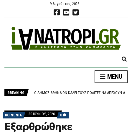
9 Αυγούστου, 2026
E
X
P
ΝΈΑ ΑΠΟΧΏΡΗΣΗ ΑΠΌ ΤΟ ΚΌΜΜΑ ΚΑΡΥΣΤΙΑΝΟΎ: «ΚΛΕΙΣΤΉ ΚΆΣΤΑ, ΑΥΘΑΙΡΕΣΊΑ ΚΑΙ ΦΊΜΩΣΗ» ΚΑΤΑΓΓΈΛΛΕΙ Ο ΜΠΡΟΥΤΖΆΚΗΣ
MENU
A
ΤΡΑΓΩΔΊΑ ΣΤΗΝ ΠΆΡΟ: 4ΧΡΟΝΟ ΠΑΙΔΊ ΈΧΑΣΕ ΤΗ ΖΩΉ ΤΟΥ ΣΕ ΠΙΣΊΝΑ BEACH BAR
N
Ο ΔΉΜΟΣ ΑΘΗΝΑΊΩΝ ΚΑΛΕΊ ΤΟΥΣ ΠΟΛΊΤΕΣ ΝΑ ΑΠΈΧΟΥΝ ΑΠΌ ΕΡΓΑΣΊΕΣ ΣΕ ΕΞΩΤΕΡΙΚΟΎΣ ΧΏΡΟΥΣ ΠΟΥ ΜΠΟΡΕΊ ΝΑ ΠΡΟΚΑΛΈΣΟΥΝ ΠΥΡΚΑΓΙΆ
D
BREAKING
ΘΡΉΝΟΣ ΓΙΑ ΤΟΝ ΜΈΣΙ: ΠΈΘΑΝΕ ΣΤΑ 68 ΤΟΥ ΧΡΌΝΙΑ Ο ΠΑΤΈΡΑΣ ΤΟΥ, ΧΌΡΧΕ – ΥΠΉΡΞΕ Ο ΜΈΝΤΟΡΑΣ ΚΑΙ ΑΤΖΈΝΤΗΣ ΤΟΥ ΜΈΧΡΙ ΤΗΝ ΤΕΛΕΥΤΑΊΑ ΣΤΙΓΜΉ
S
ΠΆΝΩ ΑΠΌ 2,27 ΕΥΡΏ Η ΒΕΝΖΊΝΗ ΣΤΑ ΝΗΣΙΆ
E
ΝΈΑ ΑΠΟΧΏΡΗΣΗ ΑΠΌ ΤΟ ΚΌΜΜΑ ΚΑΡΥΣΤΙΑΝΟΎ: «ΚΛΕΙΣΤΉ ΚΆΣΤΑ, ΑΥΘΑΙΡΕΣΊΑ ΚΑΙ ΦΊΜΩΣΗ» ΚΑΤΑΓΓΈΛΛΕΙ Ο ΜΠΡΟΥΤΖΆΚΗΣ
A
ΤΡΑΓΩΔΊΑ ΣΤΗΝ ΠΆΡΟ: 4ΧΡΟΝΟ ΠΑΙΔΊ ΈΧΑΣΕ ΤΗ ΖΩΉ ΤΟΥ ΣΕ ΠΙΣΊΝΑ BEACH BAR
30 ΙΟΥΝΊΟΥ, 2026
R
COMMENTS
ΚΟΙΝΩΝΙΑ
0
ON
C
Εξαρθρώθηκε
ΕΞΑΡΘΡΏΘΗΚΕ
H
ΕΓΚΛΗΜΑΤΙΚΉ