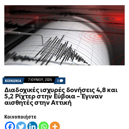
7 ΙΟΥΝΊΟΥ, 2026
COMMENTS
ΚΟΙΝΩΝΙΑ
0
ON
Διαδοχικές ισχυρές δονήσεις 4,8 και
ΔΙΑΔΟΧΙΚΈΣ
ΙΣΧΥΡΈΣ
5,2 Ρίχτερ στην Εύβοια – Έγιναν
ΔΟΝΉΣΕΙΣ
αισθητές στην Αττική
4,8
ΚΑΙ
5,2
ΡΊΧΤΕΡ
Κοινοποιήστε
ΣΤΗΝ
ΕΎΒΟΙΑ
–