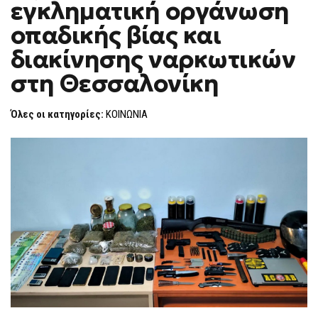
εγκληματική οργάνωση
ΟΡΓΆΝΩΣΗ
F
ΟΠΑΔΙΚΉΣ
O
ΒΊΑΣ
οπαδικής βίας και
R
ΚΑΙ
ΔΙΑΚΊΝΗΣΗΣ
M
διακίνησης ναρκωτικών
ΝΑΡΚΩΤΙΚΏΝ
ΣΤΗ
στη Θεσσαλονίκη
ΘΕΣΣΑΛΟΝΊΚΗ
Όλες οι κατηγορίες:
ΚΟΙΝΩΝΙΑ