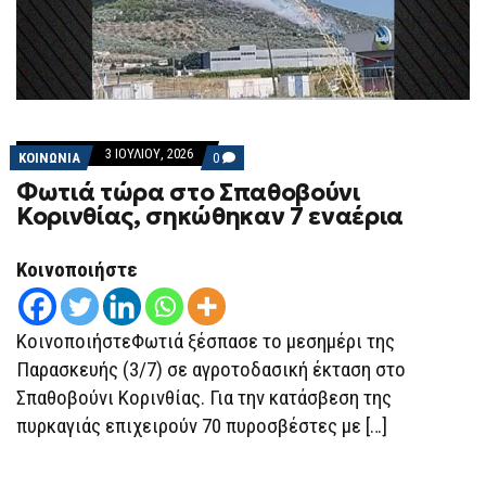
3 ΙΟΥΛΊΟΥ, 2026
COMMENTS
ΚΟΙΝΩΝΙΑ
0
ON
Φωτιά τώρα στο Σπαθοβούνι
ΦΩΤΙΆ
ΤΏΡΑ
Κορινθίας, σηκώθηκαν 7 εναέρια
ΣΤΟ
ΣΠΑΘΟΒΟΎΝΙ
ΚΟΡΙΝΘΊΑΣ,
Κοινοποιήστε
ΣΗΚΏΘΗΚΑΝ
7
ΕΝΑΈΡΙΑ
ΚοινοποιήστεΦωτιά ξέσπασε το μεσημέρι της
Παρασκευής (3/7) σε αγροτοδασική έκταση στο
Σπαθοβούνι Κορινθίας. Για την κατάσβεση της
πυρκαγιάς επιχειρούν 70 πυροσβέστες με […]