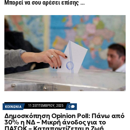
Μπορεί να σου αρέσει επίσης …
11 ΣΕΠΤΕΜΒΡΊΟΥ, 2025
COMMENTS
ΚΟΙΝΩΝΙΑ
0
ON
Δημοσκόπηση Opinion Poll: Πάνω από
ΔΗΜΟΣΚΌΠΗΣΗ
OPINION
30% η ΝΔ – Μικρή άνοδος για το
POLL:
ΠΑΣΟΚ – Καταποντίζεται η Ζωή
ΠΆΝΩ