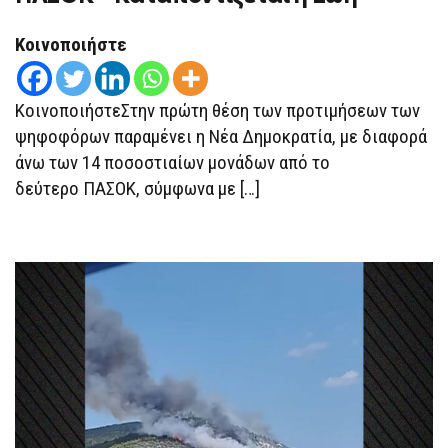
ΑΠΌ
30%
Η
Κοινοποιήστε
ΝΔ
–
ΜΙΚΡΉ
ΆΝΟΔΟΣ
ΚοινοποιήστεΣτην πρώτη θέση των προτιμήσεων των
ΓΙΑ
ΤΟ
ψηφοφόρων παραμένει η Νέα Δημοκρατία, με διαφορά
ΠΑΣΟΚ
άνω των 14 ποσοστιαίων μονάδων από το
–
ΚΑΤΑΠΟΝΤΊΖΕΤΑΙ
δεύτερο ΠΑΣΟΚ, σύμφωνα με […]
Η
ΖΩΉ