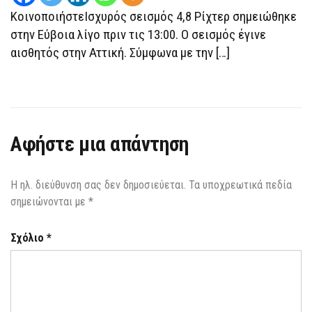
ΈΓΙΝΑΝ
ΚοινοποιήστεΙσχυρός σεισμός 4,8 Ρίχτερ σημειώθηκε
ΑΙΣΘΗΤΈΣ
ΣΤΗΝ
στην Εύβοια λίγο πριν τις 13:00. Ο σεισμός έγινε
ΑΤΤΙΚΉ
αισθητός στην Αττική. Σύμφωνα με την […]
Αφήστε μια απάντηση
Η ηλ. διεύθυνση σας δεν δημοσιεύεται.
Τα υποχρεωτικά πεδία
σημειώνονται με
*
Σχόλιο
*