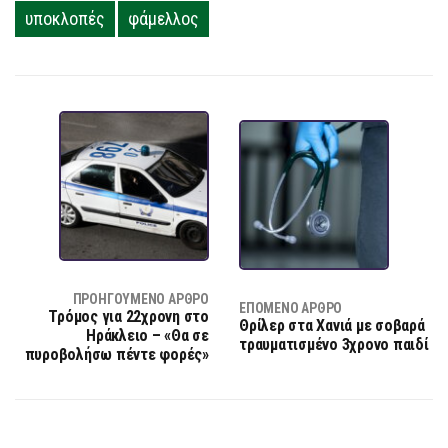
υποκλοπές
φάμελλος
ΠΡΟΗΓΟΎΜΕΝΟ ΆΡΘΡΟ
ΕΠΌΜΕΝΟ ΆΡΘΡΟ
Τρόμος για 22χρονη στο
Θρίλερ στα Χανιά με σοβαρά
Ηράκλειο – «Θα σε
τραυματισμένο 3χρονο παιδί
πυροβολήσω πέντε φορές»