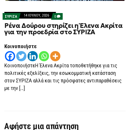
14 ΙΟΥΛΊΟΥ, 2026
COMMENTS
ΣΥΡΙΖΑ
0
ON
Ρένα Δούρου στηρίζει η Έλενα Ακρίτα
ΡΈΝΑ
ΔΟΎΡΟΥ
για την προεδρία στο ΣΥΡΙΖΑ
ΣΤΗΡΊΖΕΙ
Η
ΈΛΕΝΑ
Κοινοποιήστε
ΑΚΡΊΤΑ
ΓΙΑ
ΤΗΝ
ΠΡΟΕΔΡΊΑ
ΣΤΟ
ΚοινοποιήστεΗ Έλενα Ακρίτα τοποθετήθηκε για τις
ΣΥΡΙΖΑ
πολιτικές εξελίξεις, την εσωκομματική κατάσταση
στον ΣΥΡΙΖΑ αλλά και τις πρόσφατες αντιπαραθέσεις
με την […]
Αφήστε μια απάντηση