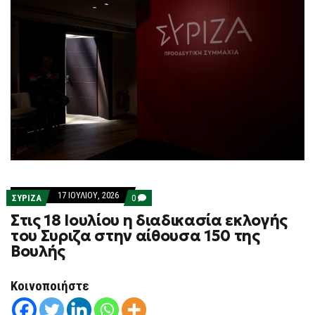
17 ΙΟΥΛΊΟΥ, 2026
COMMENTS
ΣΥΡΙΖΑ
0
ON
Στις 18 Ιουλίου η διαδικασία εκλογής
ΣΤΙΣ
18
του Συριζα στην αίθουσα 150 της
ΙΟΥΛΊΟΥ
Βουλής
Η
ΔΙΑΔΙΚΑΣΊΑ
ΕΚΛΟΓΉΣ
ΤΟΥ
Κοινοποιήστε
ΣΥΡΙΖΑ
ΣΤΗΝ
ΑΊΘΟΥΣΑ