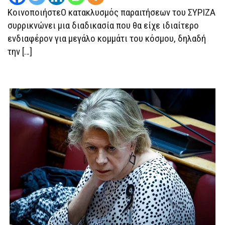
150
ΚοινοποιήστεΟ κατακλυσμός παραιτήσεων του ΣΥΡΙΖΑ
ΤΗΣ
ΒΟΥΛΉΣ
συρρικνώνει μια διαδικασία που θα είχε ιδιαίτερο
ενδιαφέρον για μεγάλο κομμάτι του κόσμου, δηλαδή
την […]