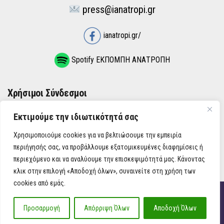
press@ianatropi.gr
ianatropi.gr/
Spotify ΕΚΠΟΜΠΗ ΑΝΑΤΡΟΠΗ
Χρήσιμοι Σύνδεσμοι
Εκτιμούμε την ιδιωτικότητά σας
ΌΡΟΙ ΧΡΉΣΗΣ
Χρησιμοποιούμε cookies για να βελτιώσουμε την εμπειρία
ΠΟΛΙΤΙΚΉ ΑΠΟΡΡΉΤΟΥ
περιήγησής σας, να προβάλλουμε εξατομικευμένες διαφημίσεις ή
περιεχόμενο και να αναλύουμε την επισκεψιμότητά μας. Κάνοντας
κλικ στην επιλογή «Αποδοχή όλων», συναινείτε στη χρήση των
cookies από εμάς.
iAnatropi ©
Προσαρμογή
Απόρριψη Όλων
Αποδοχή Όλων
Η Ανατροπή στην Ενημέρωση, την Πολιτική, την Καθημερινότητα