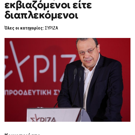
εκβιαζόμενοι είτε
ΕΊΤΕ
F
ΕΚΒΙΑΖΌΜΕΝΟΙ
O
ΕΊΤΕ
διαπλεκόμενοι
R
ΔΙΑΠΛΕΚΌΜΕΝΟΙ
M
Όλες οι κατηγορίες:
ΣΥΡΙΖΑ