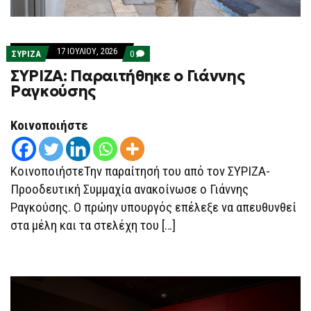
17 ΙΟΥΛΊΟΥ, 2026
COMMENTS
ΣΥΡΙΖΑ
0
ON
ΣΥΡΙΖΑ: Παραιτήθηκε ο Γιάννης
ΣΥΡΙΖΑ:
ΠΑΡΑΙΤΉΘΗΚΕ
Ραγκούσης
Ο
ΓΙΆΝΝΗΣ
ΡΑΓΚΟΎΣΗΣ
Κοινοποιήστε
ΚοινοποιήστεΤην παραίτησή του από τον ΣΥΡΙΖΑ-
Προοδευτική Συμμαχία ανακοίνωσε ο Γιάννης
Ραγκούσης. Ο πρώην υπουργός επέλεξε να απευθυνθεί
στα μέλη και τα στελέχη του […]