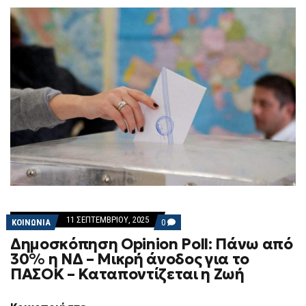
11 ΣΕΠΤΕΜΒΡΊΟΥ, 2025
COMMENTS
ΚΟΙΝΩΝΙΑ
0
ON
Δημοσκόπηση Opinion Poll: Πάνω από
ΔΗΜΟΣΚΌΠΗΣΗ
OPINION
30% η ΝΔ – Μικρή άνοδος για το
POLL:
ΠΑΣΟΚ – Καταποντίζεται η Ζωή
ΠΆΝΩ
ΑΠΌ
30%
Η