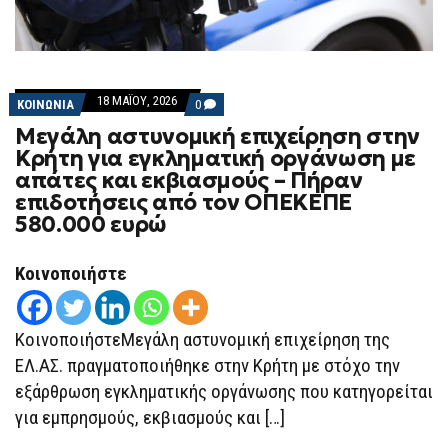
18 ΜΑΪ́ΟΥ, 2026
COMMENTS
ΚΟΙΝΩΝΙΑ
0
ON
Μεγάλη αστυνομική επιχείρηση στην
ΜΕΓΆΛΗ
ΑΣΤΥΝΟΜΙΚΉ
Κρήτη για εγκληματική οργάνωση με
ΕΠΙΧΕΊΡΗΣΗ
απάτες και εκβιασμούς – Πήραν
ΣΤΗΝ
ΚΡΉΤΗ
επιδοτήσεις από τον ΟΠΕΚΕΠΕ
ΓΙΑ
580.000 ευρώ
ΕΓΚΛΗΜΑΤΙΚΉ
ΟΡΓΆΝΩΣΗ
ΜΕ
ΑΠΆΤΕΣ
Κοινοποιήστε
ΚΑΙ
ΕΚΒΙΑΣΜΟΎΣ
–
ΠΉΡΑΝ
ΚοινοποιήστεΜεγάλη αστυνομική επιχείρηση της
ΕΠΙΔΟΤΉΣΕΙΣ
ΑΠΌ
ΕΛ.ΑΣ. πραγματοποιήθηκε στην Κρήτη με στόχο την
ΤΟΝ
εξάρθρωση εγκληματικής οργάνωσης που κατηγορείται
ΟΠΕΚΕΠΕ
580.000
για εμπρησμούς, εκβιασμούς και […]
ΕΥΡΏ