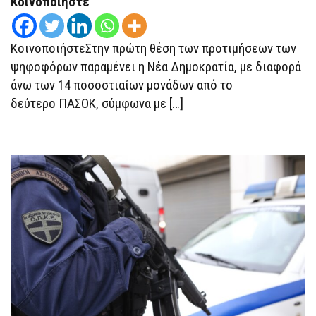
Κοινοποιήστε
ΝΔ
–
ΜΙΚΡΉ
ΆΝΟΔΟΣ
ΚοινοποιήστεΣτην πρώτη θέση των προτιμήσεων των
ΓΙΑ
ΤΟ
ψηφοφόρων παραμένει η Νέα Δημοκρατία, με διαφορά
ΠΑΣΟΚ
άνω των 14 ποσοστιαίων μονάδων από το
–
ΚΑΤΑΠΟΝΤΊΖΕΤΑΙ
δεύτερο ΠΑΣΟΚ, σύμφωνα με […]
Η
ΖΩΉ