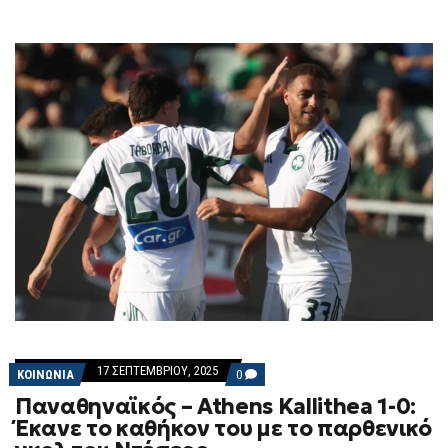
17 ΣΕΠΤΕΜΒΡΊΟΥ, 2025
COMMENTS
ΚΟΙΝΩΝΙΑ
0
ON
Παναθηναϊκός – Athens Kallithea 1-0:
ΠΑΝΑΘΗΝΑΪΚΌΣ
–
Έκανε το καθήκον του με το παρθενικό
ATHENS