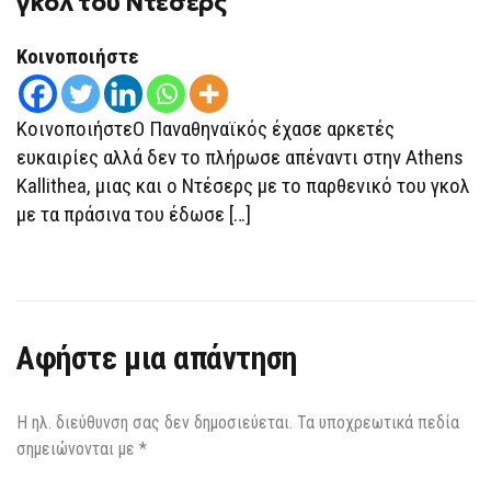
γκολ του Ντέσερς
KALLITHEA
1-
0:
ΈΚΑΝΕ
Κοινοποιήστε
ΤΟ
ΚΑΘΉΚΟΝ
ΤΟΥ
ΜΕ
ΚοινοποιήστεΟ Παναθηναϊκός έχασε αρκετές
ΤΟ
ΠΑΡΘΕΝΙΚΌ
ευκαιρίες αλλά δεν το πλήρωσε απέναντι στην Αthens
ΓΚΟΛ
Kallithea, μιας και ο Ντέσερς με το παρθενικό του γκολ
ΤΟΥ
ΝΤΈΣΕΡΣ
με τα πράσινα του έδωσε […]
Αφήστε μια απάντηση
Η ηλ. διεύθυνση σας δεν δημοσιεύεται.
Τα υποχρεωτικά πεδία
σημειώνονται με
*