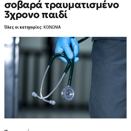
σοβαρά τραυματισμένο
ΧΑΝΙΆ
F
ΜΕ
O
ΣΟΒΑΡΆ
3χρονο παιδί
R
ΤΡΑΥΜΑΤΙΣΜΈΝΟ
3ΧΡΟΝΟ
M
ΠΑΙΔΊ
Όλες οι κατηγορίες:
ΚΟΙΝΩΝΙΑ