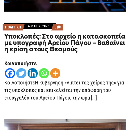
4 ΜΑΪ́ΟΥ, 2026
COMMENTS
ΠΟΛΙΤΙΚΗ
0
ON
Υποκλοπές: Στο αρχείο η κατασκοπεία
ΥΠΟΚΛΟΠΈΣ:
ΣΤΟ
με υπογραφή Αρείου Πάγου – Βαθαίνει
ΑΡΧΕΊΟ
η κρίση στους Θεσμούς
Η
ΚΑΤΑΣΚΟΠΕΊΑ
ΜΕ
ΥΠΟΓΡΑΦΉ
Κοινοποιήστε
ΑΡΕΊΟΥ
ΠΆΓΟΥ
–
ΒΑΘΑΊΝΕΙ
ΚοινοποιήστεΗ κυβέρνηση «νίπτει τας χείρας της» για
Η
ΚΡΊΣΗ
τις υποκλοπές και επικαλείται την απόφαση του
ΣΤΟΥΣ
εισαγγελέα του Αρείου Πάγου, την ώρα […]
ΘΕΣΜΟΎΣ