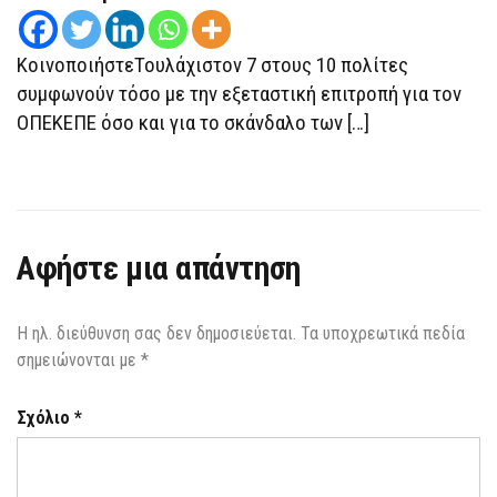
ΚΑΙ
ΥΠΟΚΛΟΠΈΣ
–
ΚοινοποιήστεΤουλάχιστον 7 στους 10 πολίτες
ΝΑΙ
ΚΑΙ
συμφωνούν τόσο με την εξεταστική επιτροπή για τον
ΑΠΌ
ΓΑΛΆΖΙΟΥΣ
ΟΠΕΚΕΠΕ όσο και για το σκάνδαλο των […]
ΨΗΦΟΦΟΡΟΎΣ
Αφήστε μια απάντηση
Η ηλ. διεύθυνση σας δεν δημοσιεύεται.
Τα υποχρεωτικά πεδία
σημειώνονται με
*
Σχόλιο
*