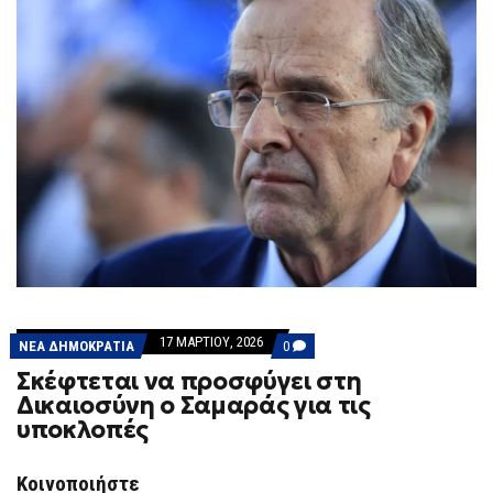
17 ΜΑΡΤΊΟΥ, 2026
COMMENTS
ΝΕΑ ΔΗΜΟΚΡΑΤΙΑ
0
ON
Σκέφτεται να προσφύγει στη
ΣΚΈΦΤΕΤΑΙ
ΝΑ
Δικαιοσύνη ο Σαμαράς για τις
ΠΡΟΣΦΎΓΕΙ
υποκλοπές
ΣΤΗ
ΔΙΚΑΙΟΣΎΝΗ
Ο
ΣΑΜΑΡΆΣ
Κοινοποιήστε