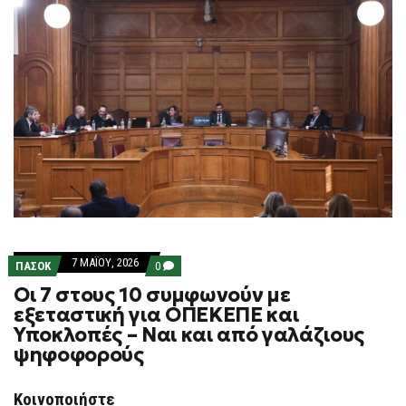
7 ΜΑΪ́ΟΥ, 2026
COMMENTS
ΠΑΣΟΚ
0
ON
Οι 7 στους 10 συμφωνούν με
ΟΙ
7
εξεταστική για ΟΠΕΚΕΠΕ και
ΣΤΟΥΣ
Υποκλοπές – Ναι και από γαλάζιους
10
ΣΥΜΦΩΝΟΎΝ
ψηφοφορούς
ΜΕ
ΕΞΕΤΑΣΤΙΚΉ
ΓΙΑ
Κοινοποιήστε
ΟΠΕΚΕΠΕ