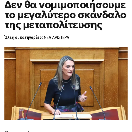
Δεν θα νομιμοποιήσουμε
ΥΠΟΚΛΟΠΈΣ:
F
ΔΕΝ
O
ΘΑ
το μεγαλύτερο σκάνδαλο
R
ΝΟΜΙΜΟΠΟΙΉΣΟΥΜΕ
ΤΟ
M
της μεταπολίτευσης
ΜΕΓΑΛΎΤΕΡΟ
ΣΚΆΝΔΑΛΟ
ΤΗΣ
ΜΕΤΑΠΟΛΊΤΕΥΣΗΣ
Όλες οι κατηγορίες:
ΝΕΑ ΑΡΙΣΤΕΡΑ