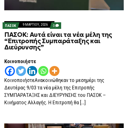
9 ΜΑΡΤΊΟΥ, 2026
COMMENTS
ΠΑΣΟΚ
0
ON
ΠΑΣΟΚ: Αυτά είναι τα νέα μέλη της
ΠΑΣΟΚ:
ΑΥΤΆ
“Επιτροπής Συμπαράταξης και
ΕΊΝΑΙ
Διεύρυνσης”
ΤΑ
ΝΈΑ
ΜΈΛΗ
ΤΗΣ
Κοινοποιήστε
“ΕΠΙΤΡΟΠΉΣ
ΣΥΜΠΑΡΆΤΑΞΗΣ
ΚΑΙ
ΔΙΕΎΡΥΝΣΗΣ”
ΚοινοποιήστεΑνακοινώθηκαν το μεσημέρι της
Δευτέρας 9/03 τα νέα μέλη της Επιτροπής
ΣΥΜΠΑΡΑΤΑΞΗΣ και ΔΙΕΥΡΥΝΣΗΣ του ΠΑΣΟΚ –
Κινήματος Αλλαγής. Η Επιτροπή θα […]