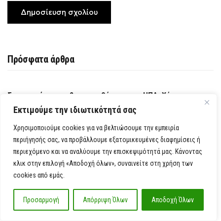
Πρόσφατα άρθρα
Συναγερμός για κυβερνοεπιθέσεις στις ΗΠΑ: Χάκερ
Εκτιμούμε την ιδιωτικότητά σας
«χτυπούν» κολοσσούς με ένα τηλεφώνημα – Πώς
παγιδεύουν εργαζομένους και αρπάζουν κωδικούς
Χρησιμοποιούμε cookies για να βελτιώσουμε την εμπειρία
περιήγησής σας, να προβάλλουμε εξατομικευμένες διαφημίσεις ή
Το κοινοβούλιο του Ιράν εξετάζει νομοσχέδιο που θα
περιεχόμενο και να αναλύουμε την επισκεψιμότητά μας. Κάνοντας
κλικ στην επιλογή «Αποδοχή όλων», συναινείτε στη χρήση των
απαγορεύει σε αμερικανικά και ισραηλινά πλοία τη διέλευση
cookies από εμάς.
από τα Στενά του Ορμούζ
Προσαρμογή
Απόρριψη Όλων
Αποδοχή Όλων
Έπεσε τμήμα της ψευδοροφής στα Επείγοντα στο