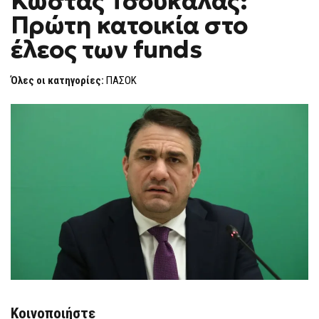
Κώστας Τσουκαλάς:
H
ΤΣΟΥΚΑΛΆΣ:
Πρώτη κατοικία στο
ΠΡΏΤΗ
F
ΚΑΤΟΙΚΊΑ
O
ΣΤΟ
έλεος των funds
R
ΈΛΕΟΣ
ΤΩΝ
M
FUNDS
Όλες οι κατηγορίες:
ΠΑΣΟΚ
Κοινοποιήστε