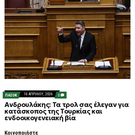
16 ΑΠΡΙΛΊΟΥ, 2026
COMMENTS
ΠΑΣΟΚ
0
ON
Ανδρουλάκης: Τα τρολ σας έλεγαν για
ΑΝΔΡΟΥΛΆΚΗΣ:
ΤΑ
κατάσκοπος της Τουρκίας και
ΤΡΟΛ
ενδοοικογενειακή βία
ΣΑΣ
ΈΛΕΓΑΝ
ΓΙΑ
ΚΑΤΆΣΚΟΠΟΣ
Κοινοποιήστε