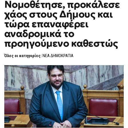
Νομοθέτησε, προκάλεσε
ΝΟΜΟΘΈΤΗΣΕ,
F
ΠΡΟΚΆΛΕΣΕ
O
ΧΆΟΣ
χάος στους Δήμους και
R
ΣΤΟΥΣ
ΔΉΜΟΥΣ
M
τώρα επαναφέρει
ΚΑΙ
ΤΏΡΑ
αναδρομικά το
ΕΠΑΝΑΦΈΡΕΙ
ΑΝΑΔΡΟΜΙΚΆ
ΤΟ
προηγούμενο καθεστώς
ΠΡΟΗΓΟΎΜΕΝΟ
ΚΑΘΕΣΤΏΣ
Όλες οι κατηγορίες:
ΝΕΑ ΔΗΜΟΚΡΑΤΙΑ