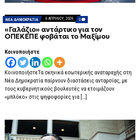
6 ΑΠΡΙΛΊΟΥ, 2026
COMMENTS
ΝΕΑ ΔΗΜΟΚΡΑΤΙΑ
0
ON
«Γαλάζιο» αντάρτικο για τον
«ΓΑΛΆΖΙΟ»
ΑΝΤΆΡΤΙΚΟ
ΟΠΕΚΕΠΕ φοβάται το Μαξίμου
ΓΙΑ
ΤΟΝ
ΟΠΕΚΕΠΕ
Κοινοποιήστε
ΦΟΒΆΤΑΙ
ΤΟ
ΜΑΞΊΜΟΥ
ΚοινοποιήστεΤα σκηνικά εσωτερικής αναταραχής στη
Νέα Δημοκρατία παίρνουν διαστάσεις ανταρσίας, με
τους κυβερνητικούς βουλευτές να ετοιμάζουν
«μπλόκο» στις ψηφοφορίες για […]