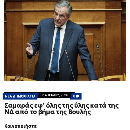
2 ΑΠΡΙΛΊΟΥ, 2026
COMMENTS
ΝΕΑ ΔΗΜΟΚΡΑΤΙΑ
0
ON
Σαμαράς εφ’ όλης της ύλης κατά της
ΣΑΜΑΡΆΣ
ΕΦ’
ΝΔ από το βήμα της Βουλής
ΌΛΗΣ
ΤΗΣ
ΎΛΗΣ
Κοινοποιήστε
ΚΑΤΆ