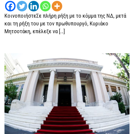
ΤΗΣ
ΝΔ
ΑΠΌ
ΤΟ
ΚοινοποιήστεΣε πλήρη ρήξη με το κόμμα της ΝΔ, μετά
ΒΉΜΑ
και τη ρήξη του με τον πρωθυπουργό, Κυριάκο
ΤΗΣ
ΒΟΥΛΉΣ
Μητσοτάκη, επέλεξε να […]