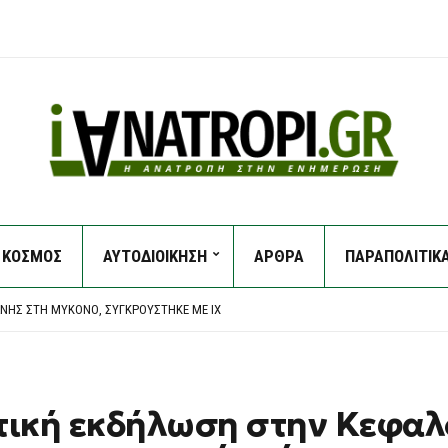
ΚΟΣΜΟΣ
ΑΥΤΟΔΙΟΙΚΗΣΗ
ΑΡΘΡΑ
ΠΑΡΑΠΟΛΙΤΙΚ
ΚΑΘΥΣΤΕΡΕΊ ΝΑ ΠΛΗΡΏΣΕΙ ΤΟΥΣ ΛΟΓΑΡΙΑΣΜΟΎΣ ΚΟΙΝΉΣ ΩΦΈΛΕΙΑΣ
ΙΑΝΟΎ: «ΚΆΠΟΙΟΙ ΟΝΕΙΡΕΎΟΝΤΑΙ ΒΟΥΛΕΥΤΙΚΆ ΈΔΡΑΝΑ ΚΑΙ ΣΥΝΩΜΟΣΊΕΣ»
ΝΉΣ ΣΤΗ ΜΎΚΟΝΟ, ΣΥΓΚΡΟΎΣΤΗΚΕ ΜΕ ΙΧ
ΠΡΌΧΕΙΡΟ ΚΑΤΑΦΎΓΙΟ ΣΤΑ ΒΊΛΙΑ
Σ ΣΤΗΝ ΚΥΨΈΛΗ: ΣΤΗΝ ΕΥΕΛΠΊΔΩΝ ΓΙΑ ΝΑ ΑΠΟΛΟΓΗΘΕΊ Ο 26ΧΡΟΝΟΣ ΑΦΓΑΝΌΣ
ΚΑΘΥΣΤΕΡΕΊ ΝΑ ΠΛΗΡΏΣΕΙ ΤΟΥΣ ΛΟΓΑΡΙΑΣΜΟΎΣ ΚΟΙΝΉΣ ΩΦΈΛΕΙΑΣ
ΙΑΝΟΎ: «ΚΆΠΟΙΟΙ ΟΝΕΙΡΕΎΟΝΤΑΙ ΒΟΥΛΕΥΤΙΚΆ ΈΔΡΑΝΑ ΚΑΙ ΣΥΝΩΜΟΣΊΕΣ»
τική εκδήλωση στην Κεφαλ