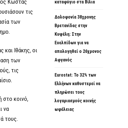
γος Κώστας
καταφύγιο στα Βίλια
ουσιάσουν τις
Δολοφονία 38χρονης
ασία των
Βρετανίδας στην
ημο.
Κυψέλη: Στην
Ευελπίδων για να
και Ιθάκης, οι
απολογηθεί ο 26χρονος
ταση των
Αφγανός
ούς, τις
Eurostat: Το 32% των
ίσιο.
Ελλήνων καθυστερεί να
πληρώσει τους
 στο κοινό,
λογαριασμούς κοινής
ι να
ωφέλειας
ά τους.