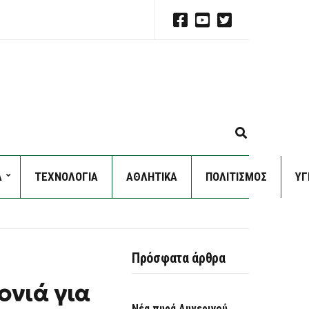
E
X
P
Α
ΤΕΧΝΟΛΟΓΙΑ
ΑΘΛΗΤΙΚΑ
ΠΟΛΙΤΙΣΜΟΣ
A
ΥΓ
N
D
S
E
A
Πρόσφατα άρθρα
R
C
ονιά για
H
F
Νέα πυρά Αυγερινού