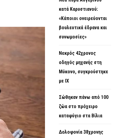
O
κατά Καρυστιανού:
R
«Κάποιοι ονειρεύονται
M
βουλευτικά έδρανα και
συνωμοσίες»
Νεκρός 42χρονος
οδηγός μηχανής στη
Μύκονο, συγκρούστηκε
με ΙΧ
Σώθηκαν πάνω από 100
ζώα στο πρόχειρο
καταφύγιο στα Βίλια
Δολοφονία 38χρονης