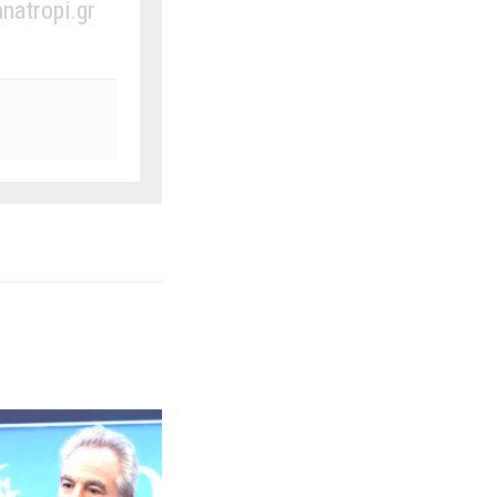
anatropi.gr