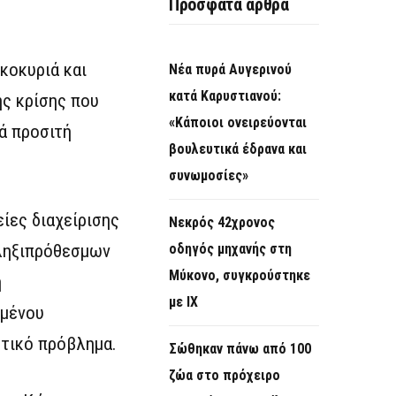
Πρόσφατα άρθρα
κοκυριά και
Νέα πυρά Αυγερινού
κατά Καρυστιανού:
ής κρίσης που
«Κάποιοι ονειρεύονται
ά προσιτή
βουλευτικά έδρανα και
συνωμοσίες»
ίες διαχείρισης
Νεκρός 42χρονος
 ληξιπρόθεσμων
οδηγός μηχανής στη
Μύκονο, συγκρούστηκε
η
με ΙΧ
ωμένου
στικό πρόβλημα.
Σώθηκαν πάνω από 100
ζώα στο πρόχειρο