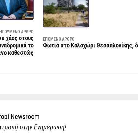
ΗΓΟΎΜΕΝΟ ΆΡΘΡΟ
σε χάος στους
ΕΠΌΜΕΝΟ ΆΡΘΡΟ
αναδρομικά το
Φωτιά στο Καλοχώρι Θεσσαλονίκης, δ
ενο καθεστώς
ropi Newsroom
ατροπή στην Ενημέρωση!