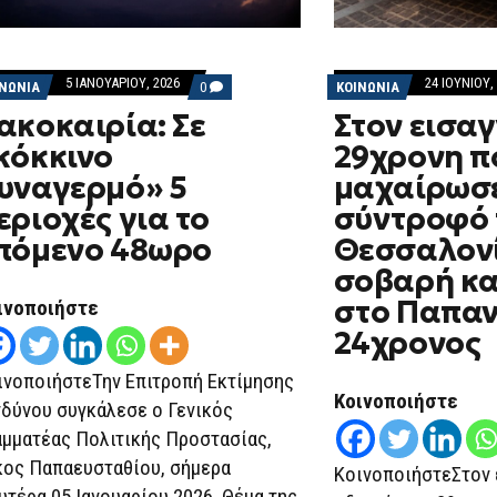
5 ΙΑΝΟΥΑΡΊΟΥ, 2026
24 ΙΟΥΝΊΟΥ,
COMMENTS
ΙΝΩΝΙΑ
0
ΚΟΙΝΩΝΙΑ
ON
ακοκαιρία: Σε
Στον εισα
ΚΑΚΟΚΑΙΡΊΑ:
ΣΕ
κόκκινο
29χρονη π
«ΚΌΚΚΙΝΟ
ΣΥΝΑΓΕΡΜΌ»
υναγερμό» 5
μαχαίρωσε
5
ΠΕΡΙΟΧΈΣ
εριοχές για το
σύντροφό 
ΓΙΑ
ΤΟ
πόμενο 48ωρο
Θεσσαλονί
ΕΠΌΜΕΝΟ
48ΩΡΟ
σοβαρή κ
στο Παπαν
ινοποιήστε
24χρονος
ινοποιήστεΤην Επιτροπή Εκτίμησης
Κοινοποιήστε
νδύνου συγκάλεσε ο Γενικός
αμματέας Πολιτικής Προστασίας,
κος Παπαευσταθίου, σήμερα
ΚοινοποιήστεΣτον 
υτέρα 05 Ιανουαρίου 2026. Θέμα της