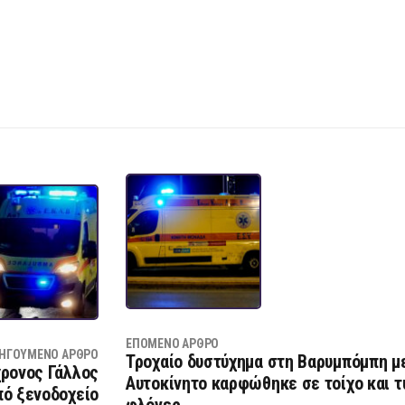
ΕΠΌΜΕΝΟ ΆΡΘΡΟ
ΗΓΟΎΜΕΝΟ ΆΡΘΡΟ
Τροχαίο δυστύχημα στη Βαρυμπόμπη με
χρονος Γάλλος
Αυτοκίνητο καρφώθηκε σε τοίχο και τ
πό ξενοδοχείο
φλόγες