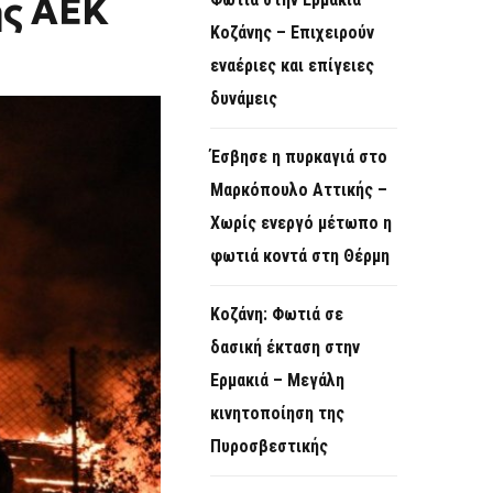
ης ΑΕΚ
O
Κοζάνης – Επιχειρούν
R
εναέριες και επίγειες
M
δυνάμεις
Έσβησε η πυρκαγιά στο
Μαρκόπουλο Αττικής –
Χωρίς ενεργό μέτωπο η
φωτιά κοντά στη Θέρμη
Κοζάνη: Φωτιά σε
δασική έκταση στην
Ερμακιά – Μεγάλη
κινητοποίηση της
Πυροσβεστικής