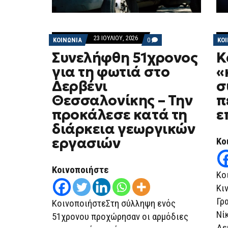
23 ΙΟΥΛΊΟΥ, 2026
COMMENTS
ΚΟΙΝΩΝΙΑ
0
ΚΟ
ON
Συνελήφθη 51χρονος
Κ
ΣΥΝΕΛΉΦΘΗ
51ΧΡΟΝΟΣ
για τη φωτιά στο
«
ΓΙΑ
ΤΗ
Δερβένι
σ
ΦΩΤΙΆ
ΣΤΟ
Θεσσαλονίκης – Την
π
ΔΕΡΒΈΝΙ
ΘΕΣΣΑΛΟΝΊΚΗΣ
προκάλεσε κατά τη
ε
–
ΤΗΝ
διάρκεια γεωργικών
ΠΡΟΚΆΛΕΣΕ
εργασιών
ΚΑΤΆ
Κο
ΤΗ
ΔΙΆΡΚΕΙΑ
ΓΕΩΡΓΙΚΏΝ
Κοινοποιήστε
ΕΡΓΑΣΙΏΝ
Κο
Κι
Γρ
ΚοινοποιήστεΣτη σύλληψη ενός
Νί
51χρονου προχώρησαν οι αρμόδιες
Δε