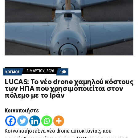
3 ΜΑΡΤΊΟΥ, 2026
COMMENTS
ΚΟΣΜΟΣ
0
ON
LUCAS: Το νέο drone χαμηλού κόστους
LUCAS:
ΤΟ
των ΗΠΑ που χρησιμοποιείται στον
ΝΈΟ
πόλεμο με το Ιράν
DRONE
ΧΑΜΗΛΟΎ
ΚΌΣΤΟΥΣ
ΤΩΝ
Κοινοποιήστε
ΗΠΑ
ΠΟΥ
ΧΡΗΣΙΜΟΠΟΙΕΊΤΑΙ
ΣΤΟΝ
ΚοινοποιήστεΈνα νέο drone αυτοκτονίας, που
ΠΌΛΕΜΟ
ΜΕ