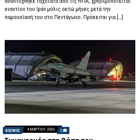
αναπτύχθηκε ταχύτατα από τις ΗΠΑ, χρησιμοποιείται
ΤΟ
εναντίον του Ιράν μόλις οκτώ μήνες μετά την
ΙΡΆΝ
παρουσίασή του στο Πεντάγωνο. Πρόκειται για […]
4 ΜΑΡΤΊΟΥ, 2026
COMMENTS
ΚΟΣΜΟΣ
0
ON
ΣΥΝΑΓΕΡΜΌΣ