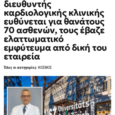
διευθυντής
ΕΛΒΕΤΊΑ,
F
ΔΙΕΥΘΥΝΤΉΣ
O
ΚΑΡΔΙΟΛΟΓΙΚΉΣ
καρδιολογικής κλινικής
R
ΚΛΙΝΙΚΉΣ
ΕΥΘΎΝΕΤΑΙ
M
ευθύνεται για θανάτους
ΓΙΑ
ΘΑΝΆΤΟΥΣ
70 ασθενών, τους έβαζε
70
ΑΣΘΕΝΏΝ,
ΤΟΥΣ
ελαττωματικό
ΈΒΑΖΕ
ΕΛΑΤΤΩΜΑΤΙΚΌ
εμφύτευμα από δική του
ΕΜΦΎΤΕΥΜΑ
ΑΠΌ
εταιρεία
ΔΙΚΉ
ΤΟΥ
ΕΤΑΙΡΕΊΑ
Όλες οι κατηγορίες:
ΚΟΣΜΟΣ