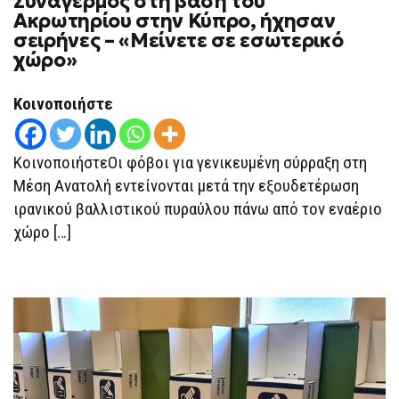
Συναγερμός στη βάση του
ΣΤΗ
Ακρωτηρίου στην Κύπρο, ήχησαν
ΒΆΣΗ
σειρήνες – «Μείνετε σε εσωτερικό
ΤΟΥ
ΑΚΡΩΤΗΡΊΟΥ
χώρο»
ΣΤΗΝ
ΚΎΠΡΟ,
ΉΧΗΣΑΝ
Κοινοποιήστε
ΣΕΙΡΉΝΕΣ
–
«ΜΕΊΝΕΤΕ
ΣΕ
ΚοινοποιήστεΟι φόβοι για γενικευμένη σύρραξη στη
ΕΣΩΤΕΡΙΚΌ
ΧΏΡΟ»
Μέση Ανατολή εντείνονται μετά την εξουδετέρωση
ιρανικού βαλλιστικού πυραύλου πάνω από τον εναέριο
χώρο […]