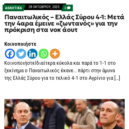
28 ΟΚΤΩΒΡΊΟΥ, 2025
COMMENTS
ΑΘΛΗΤΙΚΑ
0
ON
Παναιτωλικός – Ελλάς Σύρου 4-1: Μετά
ΠΑΝΑΙΤΩΛΙΚΌΣ
–
την 4αρα έμεινε «ζωντανός» για την
ΕΛΛΆΣ
πρόκριση στα νοκ άουτ
ΣΎΡΟΥ
4-
1:
ΜΕΤΆ
Κοινοποιήστε
ΤΗΝ
4ΑΡΑ
ΈΜΕΙΝΕ
«ΖΩΝΤΑΝΌΣ»
ΚοινοποιήστεΙδιαίτερα εύκολα και παρά το 1-1 στο
ΓΙΑ
ΤΗΝ
ξεκίνημα ο Παναιτωλικός έκανε… πάρτι στην άμυνα
ΠΡΌΚΡΙΣΗ
της Ελλάς Σύρου για το τελικό 4-1 στο Αγρίνιο για […]
ΣΤΑ
ΝΟΚ
ΆΟΥΤ