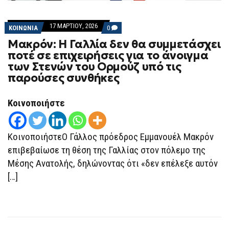
17 ΜΑΡΤΊΟΥ, 2026
COMMENTS
ΚΟΙΝΩΝΙΑ
0
ON
Μακρόν: Η Γαλλία δεν θα συμμετάσχει
ΜΑΚΡΌΝ:
Η
ποτέ σε επιχειρήσεις για το άνοιγμα
ΓΑΛΛΊΑ
των Στενών του Ορμούζ υπό τις
ΔΕΝ
ΘΑ
παρούσες συνθήκες
ΣΥΜΜΕΤΆΣΧΕΙ
ΠΟΤΈ
ΣΕ
Κοινοποιήστε
ΕΠΙΧΕΙΡΉΣΕΙΣ
ΓΙΑ
ΤΟ
ΆΝΟΙΓΜΑ
ΚοινοποιήστεΟ Γάλλος πρόεδρος Εμμανουέλ Μακρόν
ΤΩΝ
ΣΤΕΝΏΝ
επιβεβαίωσε τη θέση της Γαλλίας στον πόλεμο της
ΤΟΥ
ΟΡΜΟΎΖ
Μέσης Ανατολής, δηλώνοντας ότι «δεν επέλεξε αυτόν
ΥΠΌ
ΤΙΣ
[…]
ΠΑΡΟΎΣΕΣ
ΣΥΝΘΉΚΕΣ