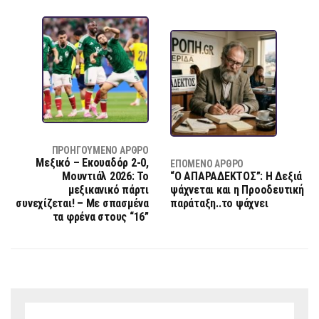
ΠΡΟΗΓΟΎΜΕΝΟ ΆΡΘΡΟ
Μεξικό – Εκουαδόρ 2-0,
ΕΠΌΜΕΝΟ ΆΡΘΡΟ
Μουντιάλ 2026: Το
“O AΠΑΡΑΔΕΚΤΟΣ”: Η Δεξιά
μεξικανικό πάρτι
ψάχνεται και η Προοδευτική
συνεχίζεται! – Με σπασμένα
παράταξη..το ψάχνει
τα φρένα στους “16”