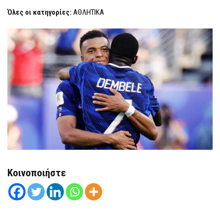
ΣΟΥΗΔΊΑ
F
3-
Όλες οι κατηγορίες:
ΑΘΛΗΤΙΚΑ
O
0
R
M
Κοινοποιήστε