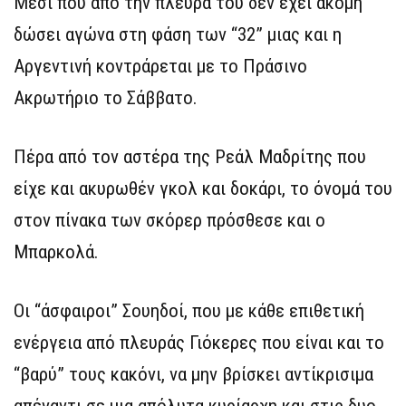
Μέσι που από την πλευρά του δεν έχει ακόμη
δώσει αγώνα στη φάση των “32” μιας και η
Αργεντινή κοντράρεται με το Πράσινο
Ακρωτήριο το Σάββατο.
Πέρα από τον αστέρα της Ρεάλ Μαδρίτης που
είχε και ακυρωθέν γκολ και δοκάρι, το όνομά του
στον πίνακα των σκόρερ πρόσθεσε και ο
Μπαρκολά.
Oι “άσφαιροι” Σουηδοί, που με κάθε επιθετική
ενέργεια από πλευράς Γιόκερες που είναι και το
“βαρύ” τους κακόνι, να μην βρίσκει αντίκρισιμα
απέναντι σε μια απόλυτα κυρίαρχη και στις δυο