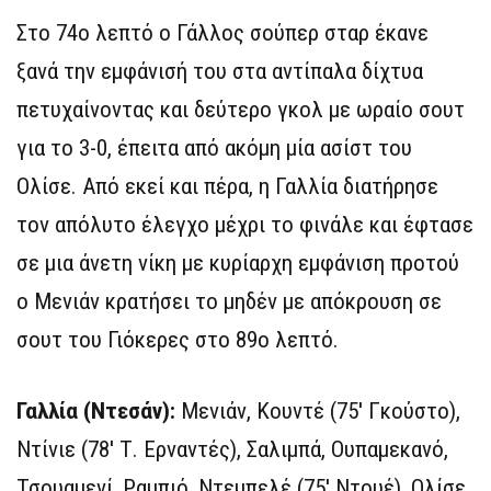
Στο 74ο λεπτό ο Γάλλος σούπερ σταρ έκανε
ξανά την εμφάνισή του στα αντίπαλα δίχτυα
πετυχαίνοντας και δεύτερο γκολ με ωραίο σουτ
για το 3-0, έπειτα από ακόμη μία ασίστ του
Ολίσε. Από εκεί και πέρα, η Γαλλία διατήρησε
τον απόλυτο έλεγχο μέχρι το φινάλε και έφτασε
σε μια άνετη νίκη με κυρίαρχη εμφάνιση προτού
ο Μενιάν κρατήσει το μηδέν με απόκρουση σε
σουτ του Γιόκερες στο 89ο λεπτό.
Γαλλία (Ντεσάν):
Μενιάν, Κουντέ (75′ Γκούστο),
Ντίνιε (78′ Τ. Ερναντές), Σαλιμπά, Ουπαμεκανό,
Τσουαμενί, Ραμπιό, Ντεμπελέ (75′ Ντουέ), Ολίσε