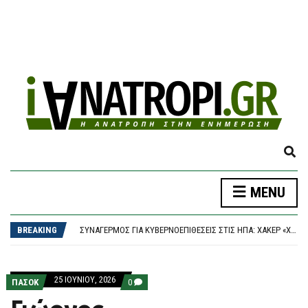
E
X
P
ΔΉΜΟΣ ΑΘΗΝΑΊΩΝ: ΣΥΝΕΧΊΖΟΝΤΑΙ ΟΙ ΕΝΤΑΤΙΚΟΊ ΈΛΕΓΧΟΙ ΤΗΣ ΔΗΜΟΤΙΚΉΣ ΑΣΤΥΝΟΜΊΑΣ ΓΙΑ ΤΗΝ ΠΡΟΣΤΑΣΊΑ ΤΟΥ ΔΗΜΌΣΙΟΥ ΚΟΙΝΌΧΡΗΣΤΟΥ ΧΏΡΟΥ
MENU
A
ΠΑΟΚ – ΆΝΤΕΡΛΕΧΤ 0-1, EUROPA LEAGUE: “ΣΟΚ” ΣΤΑ 17 ΔΕΥΤΕΡΌΛΕΠΤΑ ΚΑΙ… ΒΟΥΝΌ Η ΡΕΒΆΝΣ ΓΙΑ ΤΟΝ “ΔΙΚΈΦΑΛΟ”
N
ΣΥΝΑΓΕΡΜΌΣ ΓΙΑ ΚΥΒΕΡΝΟΕΠΙΘΈΣΕΙΣ ΣΤΙΣ ΗΠΑ: ΧΆΚΕΡ «ΧΤΥΠΟΎΝ» ΚΟΛΟΣΣΟΎΣ ΜΕ ΈΝΑ ΤΗΛΕΦΏΝΗΜΑ – ΠΏΣ ΠΑΓΙΔΕΎΟΥΝ ΕΡΓΑΖΟΜΈΝΟΥΣ ΚΑΙ ΑΡΠΆΖΟΥΝ ΚΩΔΙΚΟΎΣ
D
BREAKING
ΤΟ ΚΟΙΝΟΒΟΎΛΙΟ ΤΟΥ ΙΡΆΝ ΕΞΕΤΆΖΕΙ ΝΟΜΟΣΧΈΔΙΟ ΠΟΥ ΘΑ ΑΠΑΓΟΡΕΎΕΙ ΣΕ ΑΜΕΡΙΚΑΝΙΚΆ ΚΑΙ ΙΣΡΑΗΛΙΝΆ ΠΛΟΊΑ ΤΗ ΔΙΈΛΕΥΣΗ ΑΠΌ ΤΑ ΣΤΕΝΆ ΤΟΥ ΟΡΜΟΎΖ
S
ΈΠΕΣΕ ΤΜΉΜΑ ΤΗΣ ΨΕΥΔΟΡΟΦΉΣ ΣΤΑ ΕΠΕΊΓΟΝΤΑ ΣΤΟ ΝΟΣΟΚΟΜΕΊΟ ΤΗΣ ΚΟΡΊΝΘΟΥ – ΈΡΕΥΝΑ ΖΗΤΆΕΙ Ο ΑΝΤΙΠΕΡΙΦΕΡΕΙΆΡΧΗΣ ΥΓΕΊΑΣ
E
ΔΉΜΟΣ ΑΘΗΝΑΊΩΝ: ΣΥΝΕΧΊΖΟΝΤΑΙ ΟΙ ΕΝΤΑΤΙΚΟΊ ΈΛΕΓΧΟΙ ΤΗΣ ΔΗΜΟΤΙΚΉΣ ΑΣΤΥΝΟΜΊΑΣ ΓΙΑ ΤΗΝ ΠΡΟΣΤΑΣΊΑ ΤΟΥ ΔΗΜΌΣΙΟΥ ΚΟΙΝΌΧΡΗΣΤΟΥ ΧΏΡΟΥ
A
ΠΑΟΚ – ΆΝΤΕΡΛΕΧΤ 0-1, EUROPA LEAGUE: “ΣΟΚ” ΣΤΑ 17 ΔΕΥΤΕΡΌΛΕΠΤΑ ΚΑΙ… ΒΟΥΝΌ Η ΡΕΒΆΝΣ ΓΙΑ ΤΟΝ “ΔΙΚΈΦΑΛΟ”
25 ΙΟΥΝΊΟΥ, 2026
R
COMMENTS
ΠΑΣΟΚ
0
ON
C
ΓΙΏΡΓΟΣ