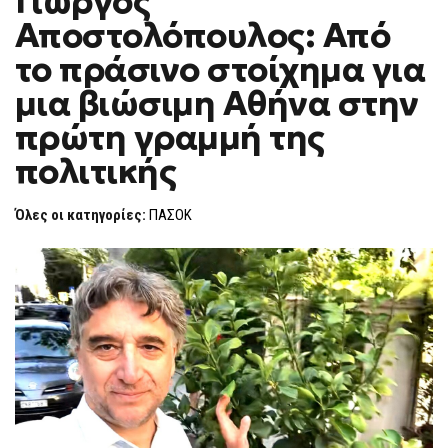
Γιώργος
H
ΑΠΟΣΤΟΛΌΠΟΥΛΟΣ:
Αποστολόπουλος: Από
ΑΠΌ
F
ΤΟ
O
ΠΡΆΣΙΝΟ
το πράσινο στοίχημα για
R
ΣΤΟΊΧΗΜΑ
ΓΙΑ
M
μια βιώσιμη Αθήνα στην
ΜΙΑ
ΒΙΏΣΙΜΗ
πρώτη γραμμή της
ΑΘΉΝΑ
ΣΤΗΝ
ΠΡΏΤΗ
πολιτικής
ΓΡΑΜΜΉ
ΤΗΣ
ΠΟΛΙΤΙΚΉΣ
Όλες οι κατηγορίες:
ΠΑΣΟΚ