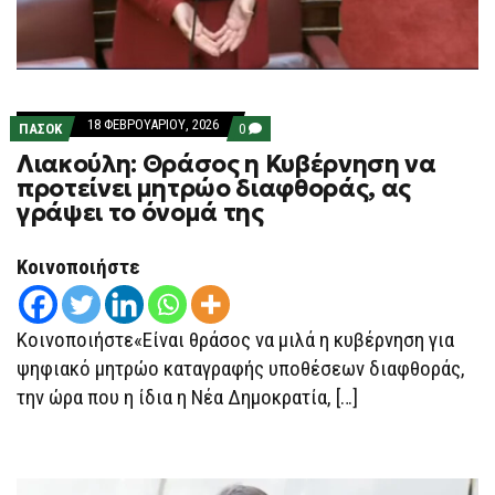
18 ΦΕΒΡΟΥΑΡΊΟΥ, 2026
COMMENTS
ΠΑΣΟΚ
0
ON
Λιακούλη: Θράσος η Κυβέρνηση να
ΛΙΑΚΟΎΛΗ:
ΘΡΆΣΟΣ
προτείνει μητρώο διαφθοράς, ας
Η
γράψει το όνομά της
ΚΥΒΈΡΝΗΣΗ
ΝΑ
ΠΡΟΤΕΊΝΕΙ
ΜΗΤΡΏΟ
Κοινοποιήστε
ΔΙΑΦΘΟΡΆΣ,
ΑΣ
ΓΡΆΨΕΙ
ΤΟ
Κοινοποιήστε«Είναι θράσος να μιλά η κυβέρνηση για
ΌΝΟΜΆ
ΤΗΣ
ψηφιακό μητρώο καταγραφής υποθέσεων διαφθοράς,
την ώρα που η ίδια η Νέα Δημοκρατία, […]