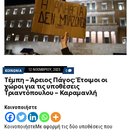
12 ΝΟΕΜΒΡΊΟΥ, 2025
COMMENTS
ΚΟΙΝΩΝΙΑ
0
ON
Τέμπη – Άρειος Πάγος: Έτοιμοι οι
ΤΈΜΠΗ
–
χώροι για τις υποθέσεις
ΆΡΕΙΟΣ
Τριαντόπουλου – Καραμανλή
ΠΆΓΟΣ:
ΈΤΟΙΜΟΙ
ΟΙ
ΧΏΡΟΙ
Κοινοποιήστε
ΓΙΑ
ΤΙΣ
ΥΠΟΘΈΣΕΙΣ
ΤΡΙΑΝΤΌΠΟΥΛΟΥ
ΚοινοποιήστεΜε αφορμή τις δύο υποθέσεις που
–