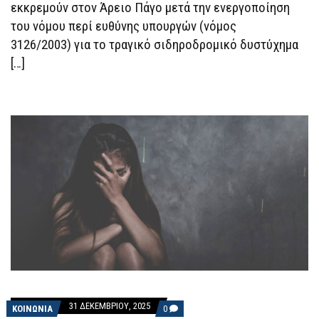
ΚΑΡΑΜΑΝΛΉ
εκκρεμούν στον Άρειο Πάγο μετά την ενεργοποίηση
του νόμου περί ευθύνης υπουργών (νόμος
3126/2003) για το τραγικό σιδηροδρομικό δυστύχημα
[…]
31 ΔΕΚΕΜΒΡΊΟΥ, 2025
COMMENTS
ΚΟΙΝΩΝΙΑ
0
ON