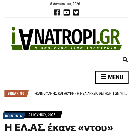
8 Αυγούστου, 2026
E
X
P
MENU
A
ΈΣΒΗΣΕ Η ΠΥΡΚΑΓΙΆ ΣΤΟ ΜΑΡΚΌΠΟΥΛΟ ΑΤΤΙΚΉΣ – ΧΩΡΊΣ ΕΝΕΡΓΌ ΜΈΤΩΠΟ Η ΦΩΤΙΆ ΚΟΝΤΆ ΣΤΗ ΘΈΡΜΗ
N
ΠΑΣΟΚ, ΤΣΟΥΚΑΛΆΣ: “ΈΝΑ ΑΌΡΑΤΟ ΧΈΡΙ ΔΕΝ ΘΈΛΕΙ ΤΗ ΔΙΑΛΕΎΚΑΝΣΗ ΤΟΥ ΣΚΑΝΔΆΛΟΥ ΤΩΝ ΥΠΟΚΛΟΠΏΝ” – ΜΈΝΕΑ ΓΙΑ ΤΗΝ ΑΠΌΦΑΣΗ ΤΟΥ ΕΙΣΑΓΓΕΛΈΑ ΤΟΥ ΑΡΕΊΟΥ ΠΆΓΟΥ
D
BREAKING
«ΚΑΙΝΟΦΑΝΉΣ ΚΑΙ ΆΚΥΡΗ» Η ΝΈΑ ΑΡΧΕΙΟΘΈΤΗΣΗ ΤΩΝ ΥΠΟΚΛΟΠΏΝ, ΛΈΕΙ Η ΔΙΚΗΓΌΡΟΣ ΤΟΥ ΧΡ. ΣΠΊΡΤΖΗ
S
Η ΟΜΟΣΠΟΝΔΊΑ ΤΗΣ ΑΡΓΕΝΤΙΝΉΣ ΠΕΡΙΜΈΝΕΙ ΤΙ ΘΑ ΑΠΟΦΑΣΊΣΟΥΝ ΟΙ ΜΈΣΙ ΚΑΙ ΣΚΑΛΌΝΙ
E
ΦΩΤΙΆ ΣΤΗΝ ΕΡΜΑΚΙΆ ΚΟΖΆΝΗΣ – ΕΠΙΧΕΙΡΟΎΝ ΕΝΑΈΡΙΕΣ ΚΑΙ ΕΠΊΓΕΙΕΣ ΔΥΝΆΜΕΙΣ
A
ΈΣΒΗΣΕ Η ΠΥΡΚΑΓΙΆ ΣΤΟ ΜΑΡΚΌΠΟΥΛΟ ΑΤΤΙΚΉΣ – ΧΩΡΊΣ ΕΝΕΡΓΌ ΜΈΤΩΠΟ Η ΦΩΤΙΆ ΚΟΝΤΆ ΣΤΗ ΘΈΡΜΗ
21 ΙΟΥΝΊΟΥ, 2025
R
ΚΟΙΝΩΝΙΑ
ΠΑΣΟΚ, ΤΣΟΥΚΑΛΆΣ: “ΈΝΑ ΑΌΡΑΤΟ ΧΈΡΙ ΔΕΝ ΘΈΛΕΙ ΤΗ ΔΙΑΛΕΎΚΑΝΣΗ ΤΟΥ ΣΚΑΝΔΆΛΟΥ ΤΩΝ ΥΠΟΚΛΟΠΏΝ” – ΜΈΝΕΑ ΓΙΑ ΤΗΝ ΑΠΌΦΑΣΗ ΤΟΥ ΕΙΣΑΓΓΕΛΈΑ ΤΟΥ ΑΡΕΊΟΥ ΠΆΓΟΥ
C
Η ΕΛ.ΑΣ. έκανε «ντου»
H