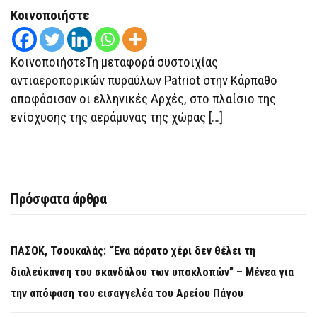
Ο
Κοινοποιήστε
ΔΈΝΔΙΑΣ
ΚΑΙ
ΤΑ
F-
ΚοινοποιήστεΤη μεταφορά συστοιχίας
16,
ΕΝ
αντιαεροπορικών πυραύλων Patriot στην Κάρπαθο
ΠΛΏ
ΟΙ
αποφάσισαν οι ελληνικές Αρχές, στο πλαίσιο της
ΦΡΕΓΆΤΕΣ
ΚΊΜΩΝ
ενίσχυσης της αεράμυνας της χώρας […]
ΚΑΙ
ΨΑΡΆ
Πρόσφατα άρθρα
ΠΑΣΟΚ, Τσουκαλάς: “Ένα αόρατο χέρι δεν θέλει τη
διαλεύκανση του σκανδάλου των υποκλοπών” – Μένεα για
την απόφαση του εισαγγελέα του Αρείου Πάγου