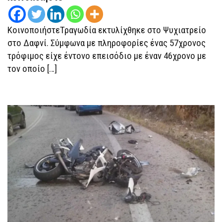
ΊΔΙΟ
ΔΩΜΆΤΙΟ
ΜΈΣΑ
ΣΤΟ
ΚοινοποιήστεΤραγωδία εκτυλίχθηκε στο Ψυχιατρείο
ΨΥΧΙΑΤΡΕΊΟ
ΣΤΟ
στο Δαφνί. Σύμφωνα με πληροφορίες ένας 57χρονος
ΔΑΦΝΊ
τρόφιμος είχε έντονο επεισόδιο με έναν 46χρονο με
τον οποίο […]