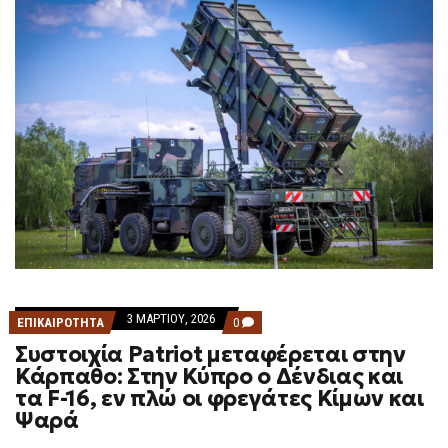
3 ΜΑΡΤΊΟΥ, 2026
COMMENTS
ΕΠΙΚΑΙΡΟΤΗΤΑ
0
ON
Συστοιχία Patriot μεταφέρεται στην
ΣΥΣΤΟΙΧΊΑ
PATRIOT
Κάρπαθο: Στην Κύπρο ο Δένδιας και
ΜΕΤΑΦΈΡΕΤΑΙ
τα F-16, εν πλώ οι φρεγάτες Κίμων και
ΣΤΗΝ
ΚΆΡΠΑΘΟ:
Ψαρά
ΣΤΗΝ
ΚΎΠΡΟ