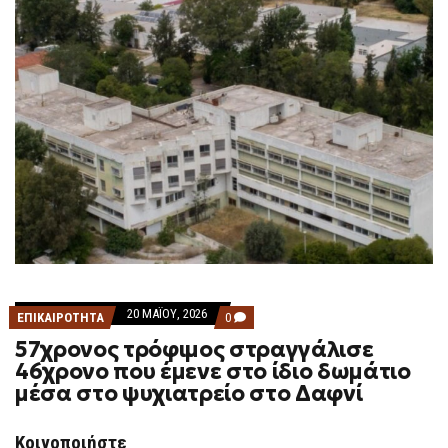
20 ΜΑΪ́ΟΥ, 2026
COMMENTS
ΕΠΙΚΑΙΡΟΤΗΤΑ
0
ON
57χρονος τρόφιμος στραγγάλισε
57ΧΡΟΝΟΣ
ΤΡΌΦΙΜΟΣ
46χρονο που έμενε στο ίδιο δωμάτιο
ΣΤΡΑΓΓΆΛΙΣΕ
μέσα στο ψυχιατρείο στο Δαφνί
46ΧΡΟΝΟ
ΠΟΥ
ΈΜΕΝΕ
ΣΤΟ
Κοινοποιήστε