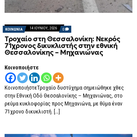
14 ΙΟΥΝΊΟΥ, 2026
COMMENTS
ΚΟΙΝΩΝΙΑ
0
ON
Τροχαίο στη Θεσσαλονίκη: Νεκρός
ΤΡΟΧΑΊΟ
ΣΤΗ
71χρονος δικυκλιστής στην εθνική
ΘΕΣΣΑΛΟΝΊΚΗ:
Θεσσαλονίκης – Μηχανιώνας
ΝΕΚΡΌΣ
71ΧΡΟΝΟΣ
ΔΙΚΥΚΛΙΣΤΉΣ
ΣΤΗΝ
Κοινοποιήστε
ΕΘΝΙΚΉ
ΘΕΣΣΑΛΟΝΊΚΗΣ
–
ΜΗΧΑΝΙΏΝΑΣ
ΚοινοποιήστεΤροχαίο δυστύχημα σημειώθηκε χθες
στην Εθνική Οδό Θεσσαλονίκης – Μηχανιώνας, στο
ρεύμα κυκλοφορίας προς Μηχανιώνα, με θύμα έναν
71χρονο δικυκλιστή. […]