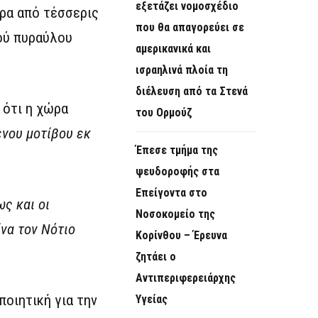
εξετάζει νομοσχέδιο
ερα από τέσσερις
που θα απαγορεύει σε
ού πυραύλου
αμερικανικά και
ισραηλινά πλοία τη
διέλευση από τα Στενά
 ότι η χώρα
του Ορμούζ
ενου μοτίβου εκ
Έπεσε τμήμα της
ψευδοροφής στα
Επείγοντα στο
ως και οι
Νοσοκομείο της
ίνα τον Νότιο
Κορίνθου – Έρευνα
ζητάει ο
Αντιπεριφερειάρχης
ποιητική για την
Υγείας