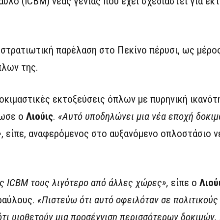
αυλο (ICBM) νέας γενιάς που έχει σχεδιαστεί για εκ
 στρατιωτική παρέλαση στο Πεκίνο πέρυσι, ως μέρο
πλων της.
δοκιμαστικές εκτοξεύσεις όπλων με πυρηνική ικανότ
λωσε ο
Λιούις
.
«Αυτό υποδηλώνει μια νέα εποχή δοκιμ
»
, είπε, αναφερόμενος στο αυξανόμενο οπλοστάσιο 
ους ICBM τους λιγότερο από άλλες χώρες»,
είπε ο
Λιού
ραύλους.
«Πιστεύω ότι αυτό οφειλόταν σε πολιτικούς
 ότι υιοθετούν μια προσέγγιση περισσότερων δοκιμών. 