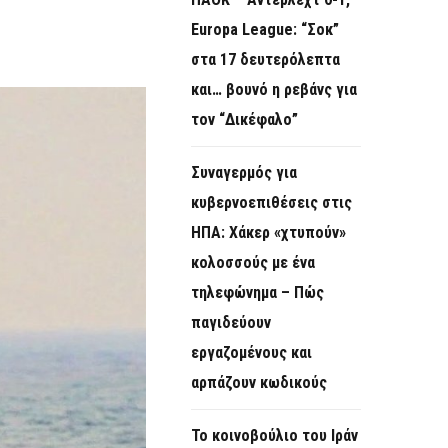
O
Europa League: “Σοκ”
R
στα 17 δευτερόλεπτα
M
και… βουνό η ρεβάνς για
τον “Δικέφαλο”
Συναγερμός για
κυβερνοεπιθέσεις στις
ΗΠΑ: Χάκερ «χτυπούν»
κολοσσούς με ένα
τηλεφώνημα – Πώς
παγιδεύουν
εργαζομένους και
αρπάζουν κωδικούς
Το κοινοβούλιο του Ιράν