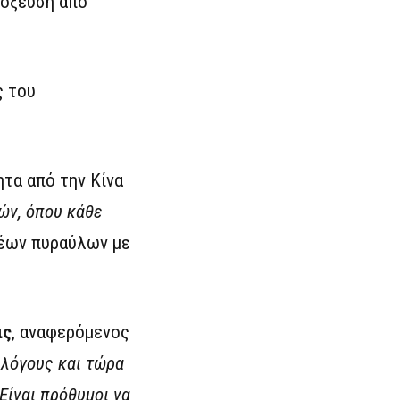
τόξευση από
ς του
ητα από την Κίνα
ών, όπου κάθε
νέων πυραύλων με
ις
, αναφερόμενος
 λόγους και τώρα
Είναι πρόθυμοι να