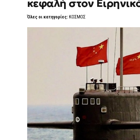
κεφαλή στον Ειρηνικ
ΔΟΚΙΜΉ
ΜΕ
ΒΑΛΛΙΣΤΙΚΌ
Όλες οι κατηγορίες:
ΚΟΣΜΟΣ
ΠΎΡΑΥΛΟ
ΜΕ
ΕΙΚΟΝΙΚΉ
ΚΕΦΑΛΉ
ΣΤΟΝ
ΕΙΡΗΝΙΚΌ