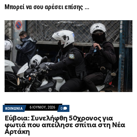
Μπορεί να σου αρέσει επίσης …
6 ΙΟΥΝΊΟΥ, 2026
COMMENTS
ΚΟΙΝΩΝΙΑ
0
ON
Εύβοια: Συνελήφθη 50χρονος για
ΕΎΒΟΙΑ:
ΣΥΝΕΛΉΦΘΗ
φωτιά που απείλησε σπίτια στη Νέα
50ΧΡΟΝΟΣ
Αρτάκη
ΓΙΑ
ΦΩΤΙΆ