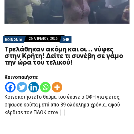
26 ΑΠΡΙΛΊΟΥ, 2026
COMMENTS
ΚΟΙΝΩΝΙΑ
0
ON
Τρελάθηκαν ακόμη και οι… νύφες
ΤΡΕΛΆΘΗΚΑΝ
ΑΚΌΜΗ
στην Κρήτη! Δείτε τι συνέβη σε γάμο
ΚΑΙ
την ώρα του τελικού!
ΟΙ…
ΝΎΦΕΣ
ΣΤΗΝ
ΚΡΉΤΗ!
Κοινοποιήστε
ΔΕΊΤΕ
ΤΙ
ΣΥΝΈΒΗ
ΣΕ
ΚοινοποιήστεΤο θαύμα του έκανε ο ΟΦΗ για φέτος,
ΓΆΜΟ
ΤΗΝ
σήκωσε κούπα μετά απο 39 ολόκληρα χρόνια, αφού
ΏΡΑ
κέρδισε τον ΠΑΟΚ στον […]
ΤΟΥ
ΤΕΛΙΚΟΎ!