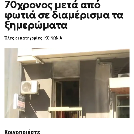
70χρονος μετά από
70ΧΡΟΝΟΣ
F
ΜΕΤΆ
O
ΑΠΌ
φωτιά σε διαμέρισμα τα
R
ΦΩΤΙΆ
ΣΕ
M
ξημερώματα
ΔΙΑΜΈΡΙΣΜΑ
ΤΑ
ΞΗΜΕΡΏΜΑΤΑ
Όλες οι κατηγορίες:
ΚΟΙΝΩΝΙΑ
Κοινοποιήστε