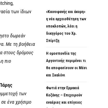
tching,
γασία των ίδιων
«Καινοφανής και άκυρη»
η νέα αρχειοθέτηση των
υποκλοπών, λέει η
δικηγόρος του Χρ.
ρηστο δωρεάν
Σπίρτζη
α.
Με τη βοήθεια
ία στους δρόμους
Η ομοσπονδία της
λη πιο
Αργεντινής περιμένει τι
θα αποφασίσουν οι Μέσι
και Σκαλόνι
 Πάρης
Φωτιά στην Ερμακιά
συμμετοχή των
Κοζάνης – Επιχειρούν
 σε ένα χρήσιμο
εναέριες και επίγειες