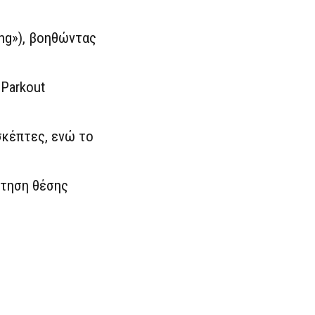
ng»), βοηθώντας
 Parkout
σκέπτες, ενώ το
ήτηση θέσης