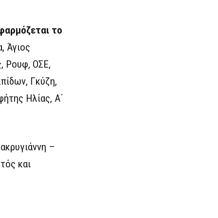
εφαρμόζεται το
, Άγιος
, Ρουφ, ΟΣΕ,
πίδων, Γκύζη,
ήτης Ηλίας, Α΄
ακρυγιάννη –
τός και