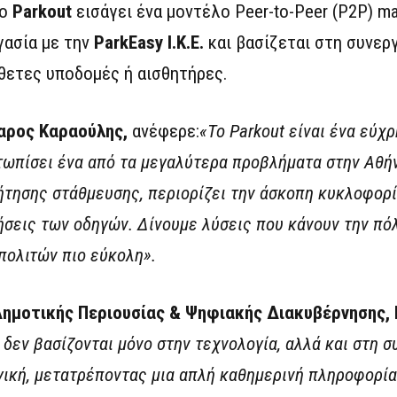
Το
Parkout
εισάγει ένα μοντέλο Peer-to-Peer (P2P) ma
γασία με την
ParkEasy Ι.Κ.Ε.
και βασίζεται στη συνερ
θετες υποδομές ή αισθητήρες.
αρος Καραούλης
,
ανέφερε:
«Το Parkout είναι
ένα εύχ
τωπίσει ένα από τα
μεγαλύτερα
προβλήματα στην Αθήν
ζήτησης στάθμευσης, περιορίζει την άσκοπη κυκλοφορ
νήσεις των οδηγών.
Δίνουμε
λύσεις που κάνουν την πό
 πολιτών πιο εύκολη
»
.
Δημοτικής Περιουσίας & Ψηφιακής Διακυβέρνησης,
ς δεν βασίζονται μόνο στην τεχνολογία, αλλά και στη 
ογική, μετατρέποντας μια απλή καθημερινή πληροφορία