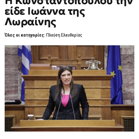
Η Κωνσταντοπούλου την
H
ΚΩΝΣΤΑΝΤΟΠΟΎΛΟΥ
είδε Ιωάννα της
ΤΗΝ
F
ΕΊΔΕ
O
ΙΩΆΝΝΑ
Λωραίνης
R
ΤΗΣ
ΛΩΡΑΊΝΗΣ
M
Όλες οι κατηγορίες:
Πλεύση Ελευθερίας