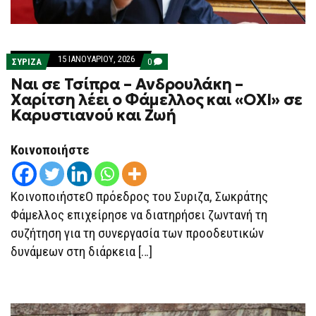
15 ΙΑΝΟΥΑΡΊΟΥ, 2026
COMMENTS
ΣΥΡΙΖΑ
0
ON
Ναι σε Τσίπρα – Ανδρουλάκη –
ΝΑΙ
ΣΕ
Χαρίτση λέει ο Φάμελλος και «ΟΧΙ» σε
ΤΣΊΠΡΑ
Καρυστιανού και Ζωή
–
ΑΝΔΡΟΥΛΆΚΗ
–
ΧΑΡΊΤΣΗ
Κοινοποιήστε
ΛΈΕΙ
Ο
ΦΆΜΕΛΛΟΣ
ΚΑΙ
ΚοινοποιήστεΟ πρόεδρος του Συριζα, Σωκράτης
«ΟΧΙ»
ΣΕ
Φάμελλος επιχείρησε να διατηρήσει ζωντανή τη
ΚΑΡΥΣΤΙΑΝΟΎ
συζήτηση για τη συνεργασία των προοδευτικών
ΚΑΙ
ΖΩΉ
δυνάμεων στη διάρκεια […]