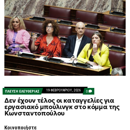
19 ΦΕΒΡΟΥΑΡΊΟΥ, 2026
COMMENTS
ΠΛΕΎΣΗ ΕΛΕΥΘΕΡΊΑΣ
0
ON
Δεν έχουν τέλος οι καταγγελίες για
ΔΕΝ
ΈΧΟΥΝ
εργασιακό μπούλινγκ στο κόμμα της
ΤΈΛΟΣ
Κωνσταντοπούλου
ΟΙ
ΚΑΤΑΓΓΕΛΊΕΣ
ΓΙΑ
ΕΡΓΑΣΙΑΚΌ
Κοινοποιήστε