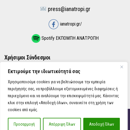
press@ianatropi.gr
ianatropi.gr/
Spotify ΕΚΠΟΜΠΗ ΑΝΑΤΡΟΠΗ
Χρήσιμοι Σύνδεσμοι
Εκτιμούμε την ιδιωτικότητά σας
ΌΡΟΙ ΧΡΉΣΗΣ
Χρησιμοποιούμε cookies για να βελτιώσουμε την εμπειρία
ΠΟΛΙΤΙΚΉ ΑΠΟΡΡΉΤΟΥ
περιήγησής σας, να προβάλλουμε εξατομικευμένες διαφημίσεις ή
περιεχόμενο και να αναλύουμε την επισκεψιμότητά μας. Κάνοντας
κλικ στην επιλογή «Αποδοχή όλων», συναινείτε στη χρήση των
cookies από εμάς.
iAnatropi ©
Προσαρμογή
Απόρριψη Όλων
Αποδοχή Όλων
Η Ανατροπή στην Ενημέρωση, την Πολιτική, την Καθημερινότητα