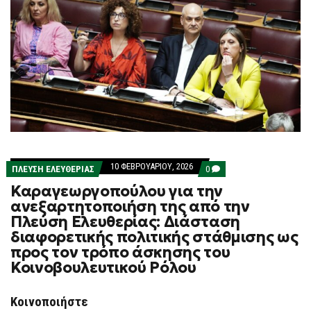
10 ΦΕΒΡΟΥΑΡΊΟΥ, 2026
COMMENTS
ΠΛΕΎΣΗ ΕΛΕΥΘΕΡΊΑΣ
0
ON
Καραγεωργοπούλου για την
ΚΑΡΑΓΕΩΡΓΟΠΟΎΛΟΥ
ΓΙΑ
ανεξαρτητοποιήση της από την
ΤΗΝ
Πλεύση Ελευθερίας: Διάσταση
ΑΝΕΞΑΡΤΗΤΟΠΟΙΉΣΗ
ΤΗΣ
διαφορετικής πολιτικής στάθμισης ως
ΑΠΌ
προς τον τρόπο άσκησης του
ΤΗΝ
ΠΛΕΎΣΗ
Κοινοβουλευτικού Ρόλου
ΕΛΕΥΘΕΡΊΑΣ:
ΔΙΆΣΤΑΣΗ
ΔΙΑΦΟΡΕΤΙΚΉΣ
Κοινοποιήστε
ΠΟΛΙΤΙΚΉΣ