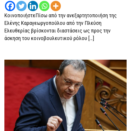
ΣΤΆΘΜΙΣΗΣ
ΩΣ
ΠΡΟΣ
ΚοινοποιήστεΠίσω από την ανεξαρτητοποιήση της
ΤΟΝ
ΤΡΌΠΟ
Ελένης Καραγεωργοπούλου από την Πλεύση
ΆΣΚΗΣΗΣ
ΤΟΥ
Ελευθερίας βρίσκονται διαστάσεις ως προς την
ΚΟΙΝΟΒΟΥΛΕΥΤΙΚΟΎ
ΡΌΛΟΥ
άσκηση του κοινοβουλευτικού ρόλου […]