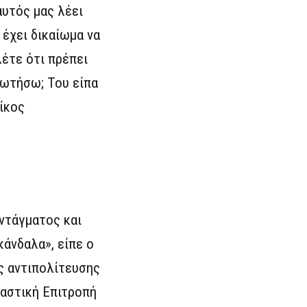
αυτός μας λέει
 έχει δικαίωμα να
λέτε ότι πρέπει
ρωτήσω; Του είπα
ίκος
ντάγματος και
κάνδαλα», είπε ο
ς αντιπολίτευσης
ταστική Επιτροπή