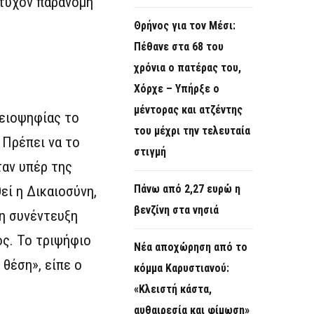
 τυχόν παράνομη
Θρήνος για τον Μέσι:
Πέθανε στα 68 του
χρόνια ο πατέρας του,
Χόρχε – Υπήρξε ο
μέντορας και ατζέντης
λειοψηφίας το
του μέχρι την τελευταία
 Πρέπει να το
στιγμή
ταν υπέρ της
Πάνω από 2,27 ευρώ η
εί η Δικαιοσύνη,
βενζίνη στα νησιά
 η συνέντευξη
ς. Το τριψήφιο
Νέα αποχώρηση από το
 θέση», είπε ο
κόμμα Καρυστιανού:
«Κλειστή κάστα,
αυθαιρεσία και φίμωση»