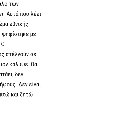
δαλο των
ει. Αυτά που λέει
έμα εθνικής
ς ψηφίστηκε με
 Ο
ας στέλνουν σε
οιον κάλυψε. Θα
ατάει, δεν
ήφους. Δεν είναι
αιτώ και ζητώ