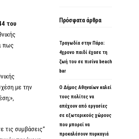
Πρόσφατα άρθρα
44 του
θνικής
Τραγωδία στην Πάρο:
ι πως
4χρονο παιδί έχασε τη
ζωή του σε πισίνα beach
bar
θνικής
σχέση με την
Ο Δήμος Αθηναίων καλεί
τους πολίτες να
ση;»,
απέχουν από εργασίες
σε εξωτερικούς χώρους
που μπορεί να
ε τις συμβάσεις”
προκαλέσουν πυρκαγιά