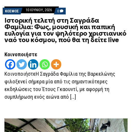
10 ΙΟΥΝΊΟΥ, 2026
COMMENTS
ΚΟΣΜΟΣ
0
ON
Iστορική τελετή στη Σαγράδα
IΣΤΟΡΙΚΉ
ΤΕΛΕΤΉ
Φαμίλια: Φως, μουσική και παπική
ΣΤΗ
ευλογία για τον ψηλότερο χριστιανικό
ΣΑΓΡΆΔΑ
ΦΑΜΊΛΙΑ:
ναό του κόσμου, πού θα τη δείτε live
ΦΩΣ,
ΜΟΥΣΙΚΉ
ΚΑΙ
Κοινοποιήστε
ΠΑΠΙΚΉ
ΕΥΛΟΓΊΑ
ΓΙΑ
ΤΟΝ
ΚοινοποιήστεΗ Σαγράδα Φαμίλια της Βαρκελώνης
ΨΗΛΌΤΕΡΟ
ΧΡΙΣΤΙΑΝΙΚΌ
φιλοξενεί σήμερα μία από τις σημαντικότερες
ΝΑΌ
ΤΟΥ
εκδηλώσεις του Έτους Γκαουντί, με αφορμή τη
ΚΌΣΜΟΥ,
ΠΟΎ
συμπλήρωση ενός αιώνα από […]
ΘΑ
ΤΗ
ΔΕΊΤΕ
LIVE