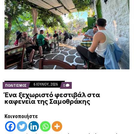
6 ΙΟΥΛΊΟΥ, 2026
COMMENTS
ΠΟΛΙΤΙΣΜΟΣ
0
ON
Ένα ξεχωριστό φεστιβάλ στα
ΈΝΑ
ΞΕΧΩΡΙΣΤΌ
καφενεία της Σαμοθράκης
ΦΕΣΤΙΒΆΛ
ΣΤΑ
ΚΑΦΕΝΕΊΑ
Κοινοποιήστε
ΤΗΣ
ΣΑΜΟΘΡΆΚΗΣ