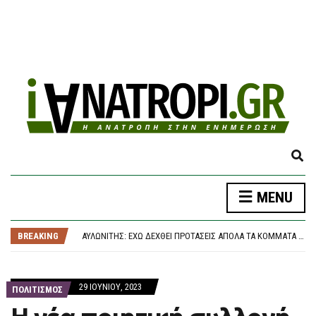
E
X
P
MENU
A
Ο ΤΆΣΟΣ ΤΖΉΚΑΣ ΥΠΟΨΉΦΙΟΣ ΜΕ ΤΟ ΠΑΣΟΚ ΣΤΗΝ Α΄ ΘΕΣΣΑΛΟΝΊΚΗΣ
N
ΜΑΘΗΤΉΣ ΆΝΟΙΞΕ ΠΥΡ ΜΈΣΑ ΣΕ ΣΧΟΛΕΊΟ ΣΤΗΝ ΤΑΪΛΆΝΔΗ: ΈΞΙ ΝΕΚΡΟΊ, 15 ΤΡΑΥΜΑΤΊΕΣ
D
BREAKING
ΑΥΛΩΝΊΤΗΣ: ΈΧΩ ΔΕΧΘΕΊ ΠΡΟΤΆΣΕΙΣ ΑΠΌΛΑ ΤΑ ΚΌΜΜΑΤΑ ΤΗΣ ΚΕΝΤΡΟΑΡΙΣΤΕΡΆΣ
S
ΜΗΤΈΡΑ ΚΑΙ ΓΙΟΣ ΟΙ ΝΕΚΡΟΊ ΑΠΌ ΤΗΝ ΜΕΤΩΠΙΚΉ ΦΟΡΤΗΓΟΎ ΜΕ ΙΧ ΣΤΙΣ ΣΈΡΡΕΣ
E
ΆΝΟΔΟΣ ΣΤΙΣ ΤΙΜΈΣ ΤΟΥ ΠΕΤΡΕΛΑΊΟΥ
A
Ο ΤΆΣΟΣ ΤΖΉΚΑΣ ΥΠΟΨΉΦΙΟΣ ΜΕ ΤΟ ΠΑΣΟΚ ΣΤΗΝ Α΄ ΘΕΣΣΑΛΟΝΊΚΗΣ
29 ΙΟΥΝΊΟΥ, 2023
R
ΠΟΛΙΤΙΣΜΟΣ
ΜΑΘΗΤΉΣ ΆΝΟΙΞΕ ΠΥΡ ΜΈΣΑ ΣΕ ΣΧΟΛΕΊΟ ΣΤΗΝ ΤΑΪΛΆΝΔΗ: ΈΞΙ ΝΕΚΡΟΊ, 15 ΤΡΑΥΜΑΤΊΕΣ
C