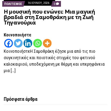
16 ΙΟΥΛΊΟΥ, 2026
COMMENTS
ΠΟΛΙΤΙΣΜΟΣ
0
ON
Η μουσική που ενώνει: Μια μαγική
Η
ΜΟΥΣΙΚΉ
βραδιά στη Σαμοθράκη με τη Ζωή
ΠΟΥ
Τηγανούρια
ΕΝΏΝΕΙ:
ΜΙΑ
ΜΑΓΙΚΉ
ΒΡΑΔΙΆ
Κοινοποιήστε
ΣΤΗ
ΣΑΜΟΘΡΆΚΗ
ΜΕ
ΤΗ
ΚοινοποιήστεΗ Σαμοθράκη έζησε μια από τις πιο
ΖΩΉ
ΤΗΓΑΝΟΎΡΙΑ
συγκινητικές και ποιοτικές στιγμές του φετινού
καλοκαιριού, υποδεχόμενη με θέρμη και υπερηφάνεια
μια […]
Πρόσφατα άρθρα