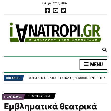
9 Αυγούστου, 2026
E
X
P
MENU
A
ΠΑΣΟΚ: ΕΚΔΉΛΩΣΗ ΓΙΑ ΤΗΝ ΕΚΛΟΓΙΚΉ ΝΊΚΗ ΤΟΥ ΑΝΔΡΈΑ ΤΟ …1981 – ΜΕ ΣΥΝΑΥΛΊΑ ΝΙΚΟΛΌΠΟΥΛΟΥ
N
ΦΩΤΙΈΣ: ΝΈΟΣ ΕΦΙΆΛΤΗΣ ΈΩΣ ΤΗΝ ΤΕΤΆΡΤΗ – 9 ΜΠΟΦΌΡ, 40ΆΡΙΑ ΚΑΙ «HOT-DRY-WINDY» ΑΠΕΙΛΟΎΝ ΤΗ ΧΏΡΑ
D
BREAKING
ΦΩΤΙΆ ΣΤΟ ΣΠΉΛΑΙΟ ΟΡΕΣΤΙΆΔΑΣ, ΣΗΚΏΘΗΚΕ ΕΛΙΚΌΠΤΕΡΟ
S
ΣΥΝΑΓΕΡΜΌΣ ΣΤΗ ΜΈΣΗ ΑΝΑΤΟΛΉ: ΧΟΎΘΙ, ΟΡΜΟΎΖ ΚΑΙ ΗΠΑ ΣΕ ΤΡΟΧΙΆ ΕΠΙΚΊΝΔΥΝΗΣ ΚΛΙΜΆΚΩΣΗΣ
E
ΛΟΥΤΡΆΚΙ: 75ΧΡΟΝΟΣ ΒΡΈΘΗΚΕ ΝΕΚΡΌΣ ΔΊΠΛΑ ΣΕ ΚΆΔΟΥΣ – ΕΊΧΕ ΒΓΕΙ ΝΑ ΠΕΤΆΞΕΙ ΤΑ ΣΚΟΥΠΊΔΙΑ
A
ΠΑΣΟΚ: ΕΚΔΉΛΩΣΗ ΓΙΑ ΤΗΝ ΕΚΛΟΓΙΚΉ ΝΊΚΗ ΤΟΥ ΑΝΔΡΈΑ ΤΟ …1981 – ΜΕ ΣΥΝΑΥΛΊΑ ΝΙΚΟΛΌΠΟΥΛΟΥ
21 ΙΟΥΝΊΟΥ, 2023
R
ΠΟΛΙΤΙΣΜΟΣ
ΦΩΤΙΈΣ: ΝΈΟΣ ΕΦΙΆΛΤΗΣ ΈΩΣ ΤΗΝ ΤΕΤΆΡΤΗ – 9 ΜΠΟΦΌΡ, 40ΆΡΙΑ ΚΑΙ «HOT-DRY-WINDY» ΑΠΕΙΛΟΎΝ ΤΗ ΧΏΡΑ
C
Εμβληματικά θεατρικά
H