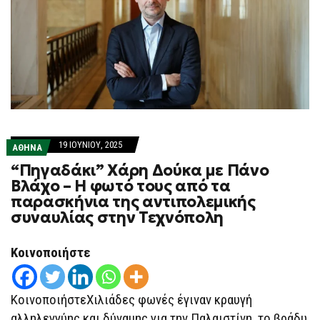
19 ΙΟΥΝΊΟΥ, 2025
ΑΘΗΝΑ
“Πηγαδάκι” Χάρη Δούκα με Πάνο
Βλάχο – Η φωτό τους από τα
παρασκήνια της αντιπολεμικής
συναυλίας στην Τεχνόπολη
Κοινοποιήστε
ΚοινοποιήστεΧιλιάδες φωνές έγιναν κραυγή
αλληλεγγύης και δύναμης για την Παλαιστίνη, το βράδυ