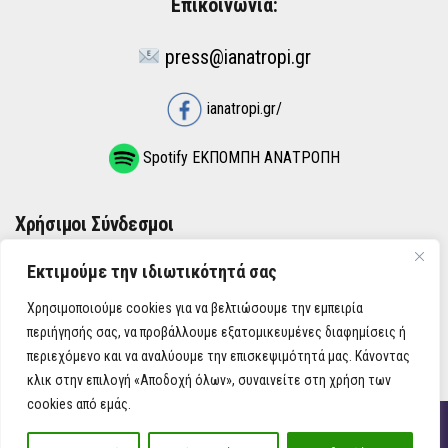
Επικοινωνία:
press@ianatropi.gr
ianatropi.gr/
Spotify ΕΚΠΟΜΠΗ ΑΝΑΤΡΟΠΗ
Χρήσιμοι Σύνδεσμοι
Εκτιμούμε την ιδιωτικότητά σας
ΌΡΟΙ ΧΡΉΣΗΣ
Χρησιμοποιούμε cookies για να βελτιώσουμε την εμπειρία
ΠΟΛΙΤΙΚΉ ΑΠΟΡΡΉΤΟΥ
περιήγησής σας, να προβάλλουμε εξατομικευμένες διαφημίσεις ή
περιεχόμενο και να αναλύουμε την επισκεψιμότητά μας. Κάνοντας
κλικ στην επιλογή «Αποδοχή όλων», συναινείτε στη χρήση των
cookies από εμάς.
iAnatropi ©