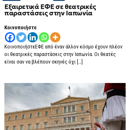
ON
Εξαιρετικά ΕΦΕ σε θεατρικές
ΕΞΑΙΡΕΤΙΚΆ
ΕΦΕ
παραστάσεις στην Ιαπωνία
ΣΕ
ΘΕΑΤΡΙΚΈΣ
ΠΑΡΑΣΤΆΣΕΙΣ
Κοινοποιήστε
ΣΤΗΝ
ΙΑΠΩΝΊΑ
ΚοινοποιήστεΕΦΕ από έναν άλλον κόσμο έχουν πλέον
οι θεατρικές παραστάσεις στην Ιαπωνία. Οι θεατές
είναι σαν να βλέπουν σκηνές όχι […]