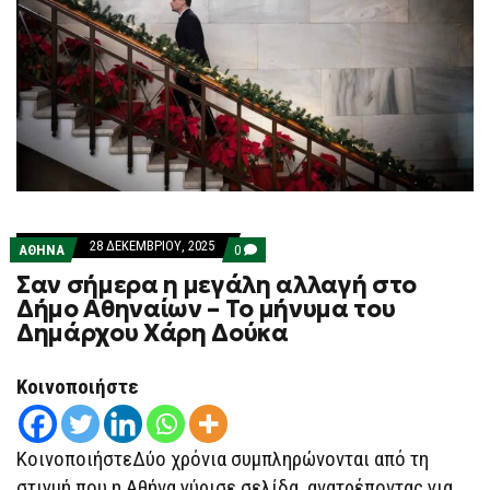
28 ΔΕΚΕΜΒΡΊΟΥ, 2025
COMMENTS
ΑΘΗΝΑ
0
ON
Σαν σήμερα η μεγάλη αλλαγή στο
ΣΑΝ
ΣΉΜΕΡΑ
Δήμο Αθηναίων – Το μήνυμα του
Η
Δημάρχου Χάρη Δούκα
ΜΕΓΆΛΗ
ΑΛΛΑΓΉ
ΣΤΟ
ΔΉΜΟ
Κοινοποιήστε
ΑΘΗΝΑΊΩΝ
–
ΤΟ
ΜΉΝΥΜΑ
ΚοινοποιήστεΔύο χρόνια συμπληρώνονται από τη
ΤΟΥ
ΔΗΜΆΡΧΟΥ
στιγμή που η Αθήνα γύρισε σελίδα, ανατρέποντας για