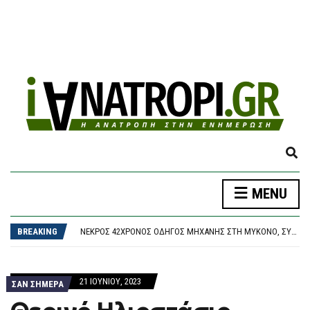
E
X
P
MENU
A
EUROSTAT: ΤΟ 32% ΤΩΝ ΕΛΛΉΝΩΝ ΚΑΘΥΣΤΕΡΕΊ ΝΑ ΠΛΗΡΏΣΕΙ ΤΟΥΣ ΛΟΓΑΡΙΑΣΜΟΎΣ ΚΟΙΝΉΣ ΩΦΈΛΕΙΑΣ
N
ΝΈΑ ΠΥΡΆ ΑΥΓΕΡΙΝΟΎ ΚΑΤΆ ΚΑΡΥΣΤΙΑΝΟΎ: «ΚΆΠΟΙΟΙ ΟΝΕΙΡΕΎΟΝΤΑΙ ΒΟΥΛΕΥΤΙΚΆ ΈΔΡΑΝΑ ΚΑΙ ΣΥΝΩΜΟΣΊΕΣ»
D
ΝΕΚΡΌΣ 42ΧΡΟΝΟΣ ΟΔΗΓΌΣ ΜΗΧΑΝΉΣ ΣΤΗ ΜΎΚΟΝΟ, ΣΥΓΚΡΟΎΣΤΗΚΕ ΜΕ ΙΧ
BREAKING
S
ΣΏΘΗΚΑΝ ΠΆΝΩ ΑΠΌ 100 ΖΏΑ ΣΤΟ ΠΡΌΧΕΙΡΟ ΚΑΤΑΦΎΓΙΟ ΣΤΑ ΒΊΛΙΑ
E
ΔΟΛΟΦΟΝΊΑ 38ΧΡΟΝΗΣ ΒΡΕΤΑΝΊΔΑΣ ΣΤΗΝ ΚΥΨΈΛΗ: ΣΤΗΝ ΕΥΕΛΠΊΔΩΝ ΓΙΑ ΝΑ ΑΠΟΛΟΓΗΘΕΊ Ο 26ΧΡΟΝΟΣ ΑΦΓΑΝΌΣ
A
EUROSTAT: ΤΟ 32% ΤΩΝ ΕΛΛΉΝΩΝ ΚΑΘΥΣΤΕΡΕΊ ΝΑ ΠΛΗΡΏΣΕΙ ΤΟΥΣ ΛΟΓΑΡΙΑΣΜΟΎΣ ΚΟΙΝΉΣ ΩΦΈΛΕΙΑΣ
21 ΙΟΥΝΊΟΥ, 2023
R
ΣΑΝ ΣΗΜΕΡΑ
ΝΈΑ ΠΥΡΆ ΑΥΓΕΡΙΝΟΎ ΚΑΤΆ ΚΑΡΥΣΤΙΑΝΟΎ: «ΚΆΠΟΙΟΙ ΟΝΕΙΡΕΎΟΝΤΑΙ ΒΟΥΛΕΥΤΙΚΆ ΈΔΡΑΝΑ ΚΑΙ ΣΥΝΩΜΟΣΊΕΣ»
C