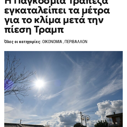
Η Παγκόσμια Τράπεζα
H
ΠΑΓΚΌΣΜΙΑ
εγκαταλείπει τα μέτρα
ΤΡΆΠΕΖΑ
F
ΕΓΚΑΤΑΛΕΊΠΕΙ
O
ΤΑ
για το κλίμα μετά την
R
ΜΈΤΡΑ
ΓΙΑ
M
πίεση Τραμπ
ΤΟ
ΚΛΊΜΑ
ΜΕΤΆ
ΤΗΝ
Όλες οι κατηγορίες:
ΟΙΚΟΝΟΜΙΑ
,
ΠΕΡΙΒΑΛΛΟΝ
ΠΊΕΣΗ
ΤΡΑΜΠ