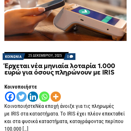
25 ΔΕΚΕΜΒΡΊΟΥ, 2025
COMMENTS
ΚΟΙΝΩΝΙΑ
0
ON
Έρχεται νέα μηνιαία λοταρία 1.000
ΈΡΧΕΤΑΙ
ΝΈΑ
ευρώ για όσους πληρώνουν με IRIS
ΜΗΝΙΑΊΑ
ΛΟΤΑΡΊΑ
1.000
Κοινοποιήστε
ΕΥΡΏ
ΓΙΑ
ΌΣΟΥΣ
ΠΛΗΡΏΝΟΥΝ
ΜΕ
ΚοινοποιήστεΝέα εποχή άνοιξε για τις πληρωμές
IRIS
με IRIS στα καταστήματα. Το IRIS έχει πλέον επεκταθεί
και στα φυσικά καταστήματα, καταγράφοντας περίπου
100.000 […]