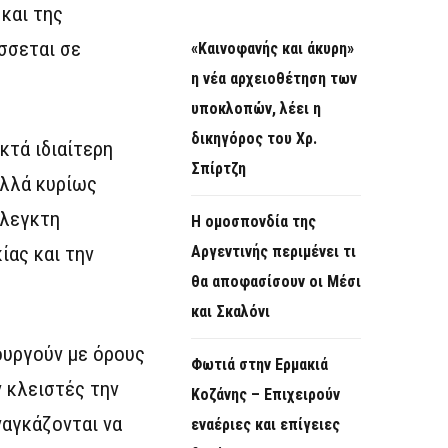
και της
σσεται σε
«Καινοφανής και άκυρη»
η νέα αρχειοθέτηση των
υποκλοπών, λέει η
δικηγόρος του Χρ.
κτά ιδιαίτερη
Σπίρτζη
αλλά κυρίως
έλεγκτη
Η ομοσπονδία της
ίας και την
Αργεντινής περιμένει τι
θα αποφασίσουν οι Μέσι
και Σκαλόνι
ουργούν με όρους
Φωτιά στην Ερμακιά
ν κλειστές την
Κοζάνης – Επιχειρούν
ναγκάζονται να
εναέριες και επίγειες