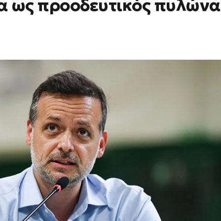
α ως προοδευτικός πυλώνα