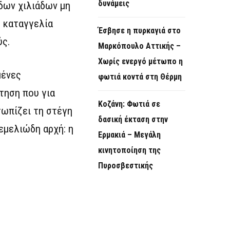
δυνάμεις
δων χιλιάδων μη
ή καταγγελία
Έσβησε η πυρκαγιά στο
ύς.
Μαρκόπουλο Αττικής –
Χωρίς ενεργό μέτωπο η
μένες
φωτιά κοντά στη Θέρμη
τηση που για
Κοζάνη: Φωτιά σε
τωπίζει τη στέγη
δασική έκταση στην
εμελιώδη αρχή: η
Ερμακιά – Μεγάλη
κινητοποίηση της
Πυροσβεστικής