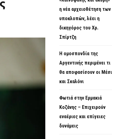
ς
O
η νέα αρχειοθέτηση των
R
υποκλοπών, λέει η
M
δικηγόρος του Χρ.
Σπίρτζη
Η ομοσπονδία της
Αργεντινής περιμένει τι
θα αποφασίσουν οι Μέσι
και Σκαλόνι
Φωτιά στην Ερμακιά
Κοζάνης – Επιχειρούν
εναέριες και επίγειες
δυνάμεις