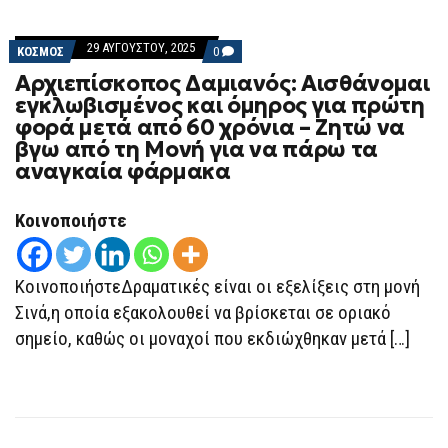
29 ΑΥΓΟΎΣΤΟΥ, 2025
COMMENTS
ΚΟΣΜΟΣ
0
ON
Αρχιεπίσκοπος Δαμιανός: Αισθάνομαι
ΑΡΧΙΕΠΊΣΚΟΠΟΣ
ΔΑΜΙΑΝΌΣ:
εγκλωβισμένος και όμηρος για πρώτη
ΑΙΣΘΆΝΟΜΑΙ
φορά μετά από 60 χρόνια – Ζητώ να
ΕΓΚΛΩΒΙΣΜΈΝΟΣ
ΚΑΙ
βγω από τη Μονή για να πάρω τα
ΌΜΗΡΟΣ
αναγκαία φάρμακα
ΓΙΑ
ΠΡΏΤΗ
ΦΟΡΆ
ΜΕΤΆ
Κοινοποιήστε
ΑΠΌ
60
ΧΡΌΝΙΑ
–
ΚοινοποιήστεΔραματικές είναι οι εξελίξεις στη μονή
ΖΗΤΏ
ΝΑ
Σινά,η οποία εξακολουθεί να βρίσκεται σε οριακό
ΒΓΩ
σημείο, καθώς οι μοναχοί που εκδιώχθηκαν μετά […]
ΑΠΌ
ΤΗ
ΜΟΝΉ
ΓΙΑ
ΝΑ
ΠΆΡΩ
ΤΑ
ΑΝΑΓΚΑΊΑ