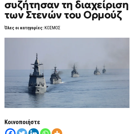
συζήτησαν τη διαχείριση
ΟΜΆΝ
F
ΣΥΖΉΤΗΣΑΝ
O
ΤΗ
των Στενών του Ορμούζ
R
ΔΙΑΧΕΊΡΙΣΗ
ΤΩΝ
M
ΣΤΕΝΏΝ
Όλες οι κατηγορίες:
ΚΟΣΜΟΣ
ΤΟΥ
ΟΡΜΟΎΖ
Κοινοποιήστε