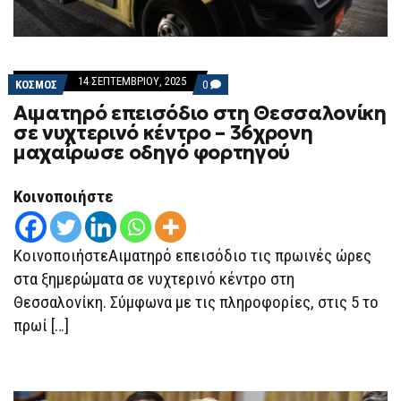
14 ΣΕΠΤΕΜΒΡΊΟΥ, 2025
COMMENTS
ΚΟΣΜΟΣ
0
ON
Αιματηρό επεισόδιο στη Θεσσαλονίκη
ΑΙΜΑΤΗΡΌ
ΕΠΕΙΣΌΔΙΟ
σε νυχτερινό κέντρο – 36χρονη
ΣΤΗ
μαχαίρωσε οδηγό φορτηγού
ΘΕΣΣΑΛΟΝΊΚΗ
ΣΕ
ΝΥΧΤΕΡΙΝΌ
ΚΈΝΤΡΟ
Κοινοποιήστε
–
36ΧΡΟΝΗ
ΜΑΧΑΊΡΩΣΕ
ΟΔΗΓΌ
ΚοινοποιήστεΑιματηρό επεισόδιο τις πρωινές ώρες
ΦΟΡΤΗΓΟΎ
στα ξημερώματα σε νυχτερινό κέντρο στη
Θεσσαλονίκη. Σύμφωνα με τις πληροφορίες, στις 5 το
πρωί […]