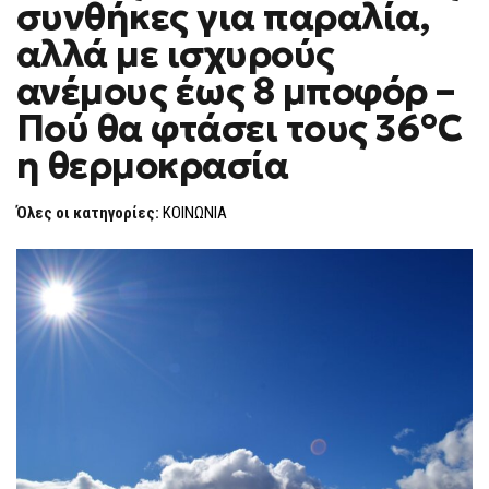
συνθήκες για παραλία,
ΙΔΑΝΙΚΈΣ
F
ΣΥΝΘΉΚΕΣ
O
ΓΙΑ
αλλά με ισχυρούς
R
ΠΑΡΑΛΊΑ,
ΑΛΛΆ
M
ανέμους έως 8 μποφόρ –
ΜΕ
ΙΣΧΥΡΟΎΣ
Πού θα φτάσει τους 36°C
ΑΝΈΜΟΥΣ
ΈΩΣ
8
η θερμοκρασία
ΜΠΟΦΌΡ
–
ΠΟΎ
Όλες οι κατηγορίες:
ΚΟΙΝΩΝΙΑ
ΘΑ
ΦΤΆΣΕΙ
ΤΟΥΣ
36°C
Η
ΘΕΡΜΟΚΡΑΣΊΑ