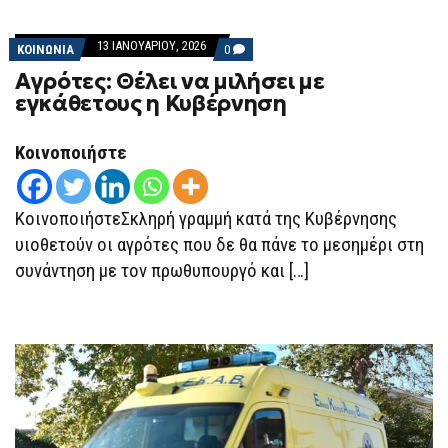
13 ΙΑΝΟΥΑΡΊΟΥ, 2026
COMMENTS
ΚΟΙΝΩΝΙΑ
0
ON
Αγρότες: Θέλει να μιλήσει με
ΑΓΡΌΤΕΣ:
ΘΈΛΕΙ
εγκάθετους η Κυβέρνηση
ΝΑ
ΜΙΛΉΣΕΙ
ΜΕ
Κοινοποιήστε
ΕΓΚΆΘΕΤΟΥΣ
Η
ΚΥΒΈΡΝΗΣΗ
ΚοινοποιήστεΣκληρή γραμμή κατά της Κυβέρνησης
υιοθετούν οι αγρότες που δε θα πάνε το μεσημέρι στη
συνάντηση με τον πρωθυπουργό και […]