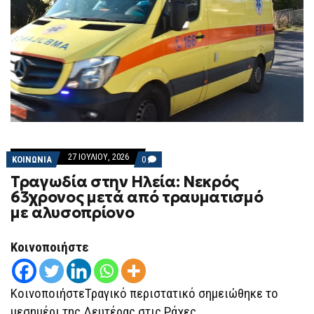
27 ΙΟΥΛΊΟΥ, 2026
COMMENTS
ΚΟΙΝΩΝΙΑ
0
ON
Τραγωδία στην Ηλεία: Νεκρός
ΤΡΑΓΩΔΊΑ
ΣΤΗΝ
63χρονος μετά από τραυματισμό
ΗΛΕΊΑ:
με αλυσοπρίονο
ΝΕΚΡΌΣ
63ΧΡΟΝΟΣ
ΜΕΤΆ ΑΠΌ
ΤΡΑΥΜΑΤΙΣΜΌ
Κοινοποιήστε
ΜΕ ΑΛΥΣΟΠΡΊΟΝΟ
ΚοινοποιήστεΤραγικό περιστατικό σημειώθηκε το
μεσημέρι της Δευτέρας στις Ράχες