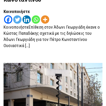
ΤΟ
ΧΑΛΊ
ΣΤΗΝ
Κοινοποιήστε
ΑΚΡΟΔΕΞΙΆ
ΜΕ
ΨΈΜΑΤΑ
ΓΙΑ
ΚοινοποιήστεΕπίθεση στον Άδωνι Γεωργιάδη έκανε ο
ΤΗΝ
ΟΡΚΩΜΟΣΊΑ
Κώστας Παπαδάκης σχετικά με τις δηλώσεις του
ΚΩΝΣΤΑΝΤΊΝΟΥ
Άδωνι Γεωργιάδη για τον Πέτρο Κωνσταντίνου
Ουσιαστικά […]