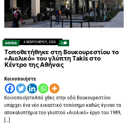
4 ΦΕΒΡΟΥΑΡΊΟΥ, 2026
COMMENTS
ΑΘΗΝΑ
0
ON
Τοποθετήθηκε στη Βουκουρεστίου το
ΤΟΠΟΘΕΤΉΘΗΚΕ
ΣΤΗ
«Αιολικό» του γλύπτη Takis στο
ΒΟΥΚΟΥΡΕΣΤΊΟΥ
Κέντρο της Αθήνας
ΤΟ
«ΑΙΟΛΙΚΌ»
ΤΟΥ
ΓΛΎΠΤΗ
Κοινοποιήστε
TAKIS
ΣΤΟ
ΚΈΝΤΡΟ
ΤΗΣ
ΚοινοποιήστεΑπό χθες στην οδό Βουκουρεστίου
ΑΘΉΝΑΣ
υπάρχει ένα νέο εικαστικό τοπόσημο καθώς έγιναν τα
αποκαλυπτήρια του γλυπτού «Αιολικό» έργο του 1989,
[…]