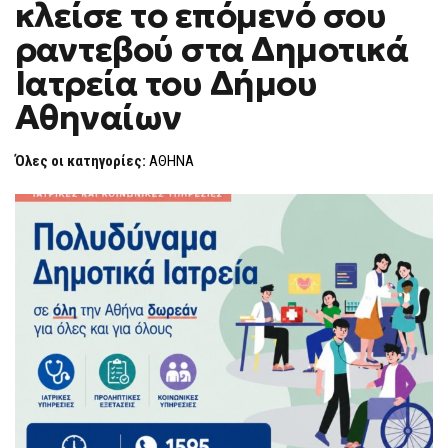
κλείσε το επόμενό σου
1595
F
ΚΑΙ
O
ΚΛΕΊΣΕ
ραντεβού στα Δημοτικά
R
ΤΟ
ΕΠΌΜΕΝΌ
M
Ιατρεία του Δήμου
ΣΟΥ
ΡΑΝΤΕΒΟΎ
Αθηναίων
ΣΤΑ
ΔΗΜΟΤΙΚΆ
ΙΑΤΡΕΊΑ
ΤΟΥ
Όλες οι κατηγορίες:
ΑΘΗΝΑ
ΔΉΜΟΥ
ΑΘΗΝΑΊΩΝ