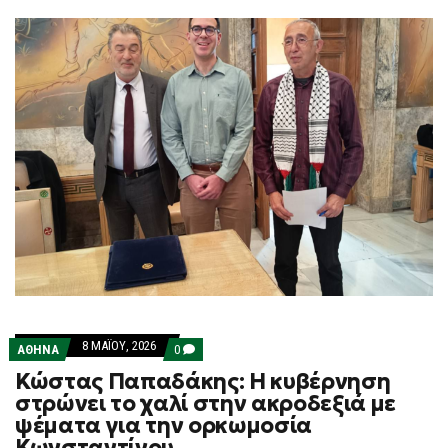
8 ΜΑΪ́ΟΥ, 2026
COMMENTS
ΑΘΗΝΑ
0
ON
Κώστας Παπαδάκης: Η κυβέρνηση
ΚΏΣΤΑΣ
ΠΑΠΑΔΆΚΗΣ:
στρώνει το χαλί στην ακροδεξιά με
Η
ψέματα για την ορκωμοσία
ΚΥΒΈΡΝΗΣΗ
ΣΤΡΏΝΕΙ
Κωνσταντίνου