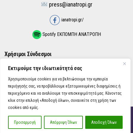
press@ianatropi.gr
ianatropi.gr/
Spotify ΕΚΠΟΜΠΗ ΑΝΑΤΡΟΠΗ
Χρήσιμοι Σύνδεσμοι
Εκτιμούμε την ιδιωτικότητά σας
ΌΡΟΙ ΧΡΉΣΗΣ
Χρησιμοποιούμε cookies για να βελτιώσουμε την εμπειρία
ΠΟΛΙΤΙΚΉ ΑΠΟΡΡΉΤΟΥ
περιήγησής σας, να προβάλλουμε εξατομικευμένες διαφημίσεις ή
περιεχόμενο και να αναλύουμε την επισκεψιμότητά μας. Κάνοντας
κλικ στην επιλογή «Αποδοχή όλων», συναινείτε στη χρήση των
cookies από εμάς.
iAnatropi ©
Προσαρμογή
Απόρριψη Όλων
Αποδοχή Όλων
Η Ανατροπή στην Ενημέρωση, την Πολιτική, την Καθημερινότητα