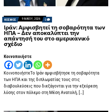
9 ΜΑΪ́ΟΥ, 2026
COMMENTS
ΚΟΣΜΟΣ
0
ON
Ιράν: Αμφισβητεί τη σοβαρότητα των
ΙΡΆΝ:
ΑΜΦΙΣΒΗΤΕΊ
ΗΠΑ – Δεν αποκαλύπτει την
ΤΗ
απάντησή του στο αμερικανικό
ΣΟΒΑΡΌΤΗΤΑ
ΤΩΝ
σχέδιο
ΗΠΑ
–
ΔΕΝ
Κοινοποιήστε
ΑΠΟΚΑΛΎΠΤΕΙ
ΤΗΝ
ΑΠΆΝΤΗΣΉ
ΤΟΥ
ΚοινοποιήστεΤο Ιράν αμφισβήτησε τη σοβαρότητα
ΣΤΟ
ΑΜΕΡΙΚΑΝΙΚΌ
των ΗΠΑ και της διπλωματίας τους στις
ΣΧΈΔΙΟ
διαβουλεύσεις που διεξάγονται για την εξεύρεση
λύσης στον πόλεμο στη Μέση Ανατολή, […]