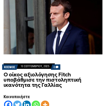
13 ΣΕΠΤΕΜΒΡΊΟΥ, 2025
COMMENTS
ΚΟΣΜΟΣ
0
ON
Ο οίκος αξιολόγησης Fitch
Ο
ΟΊΚΟΣ
υποβάθμισε την πιστοληπτική
ΑΞΙΟΛΌΓΗΣΗΣ
ικανότητα της Γαλλίας
FITCH
ΥΠΟΒΆΘΜΙΣΕ
ΤΗΝ
ΠΙΣΤΟΛΗΠΤΙΚΉ
Κοινοποιήστε
ΙΚΑΝΌΤΗΤΑ
ΤΗΣ
ΓΑΛΛΊΑΣ