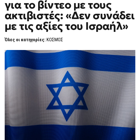
για το βίντεο με τους
ΓΙΑ
F
ΤΟ
O
ΒΊΝΤΕΟ
ακτιβιστές: «Δεν συνάδει
R
ΜΕ
ΤΟΥΣ
M
με τις αξίες του Ισραήλ»
ΑΚΤΙΒΙΣΤΈΣ:
«ΔΕΝ
ΣΥΝΆΔΕΙ
ΜΕ
Όλες οι κατηγορίες:
ΚΟΣΜΟΣ
ΤΙΣ
ΑΞΊΕΣ
ΤΟΥ
ΙΣΡΑΉΛ»