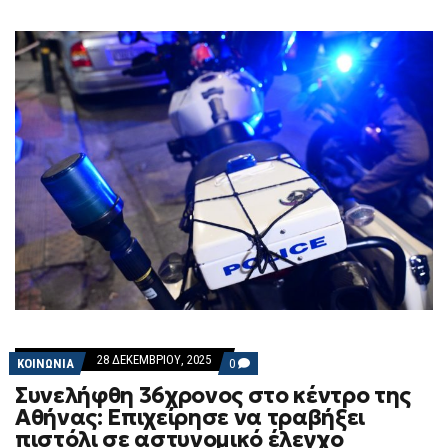
28 ΔΕΚΕΜΒΡΊΟΥ, 2025
COMMENTS
ΚΟΙΝΩΝΙΑ
0
ON
Συνελήφθη 36χρονος στο κέντρο της
ΣΥΝΕΛΉΦΘΗ
36ΧΡΟΝΟΣ
Αθήνας: Επιχείρησε να τραβήξει
ΣΤΟ
πιστόλι σε αστυνομικό έλεγχο
ΚΈΝΤΡΟ