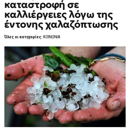
καταστροφή σε
ΚΑΤΑΣΤΡΟΦΉ
F
ΣΕ
O
ΚΑΛΛΙΈΡΓΕΙΕΣ
καλλιέργειες λόγω της
R
ΛΌΓΩ
ΤΗΣ
M
έντονης χαλαζόπτωσης
ΈΝΤΟΝΗΣ
ΧΑΛΑΖΌΠΤΩΣΗΣ
Όλες οι κατηγορίες:
ΚΟΙΝΩΝΙΑ