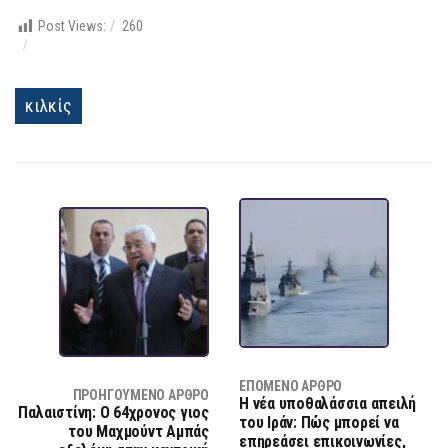
Post Views:
260
κιλκίς
ΕΠΌΜΕΝΟ ΆΡΘΡΟ
ΠΡΟΗΓΟΎΜΕΝΟ ΆΡΘΡΟ
Η νέα υποθαλάσσια απειλή
Παλαιστίνη: Ο 64χρονος γιος
του Ιράν: Πώς μπορεί να
του Μαχμούντ Αμπάς
επηρεάσει επικοινωνίες,