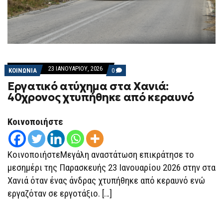
23 ΙΑΝΟΥΑΡΊΟΥ, 2026
COMMENTS
ΚΟΙΝΩΝΙΑ
0
ON
Εργατικό ατύχημα στα Χανιά:
ΕΡΓΑΤΙΚΌ
ΑΤΎΧΗΜΑ
40χρονος χτυπήθηκε από κεραυνό
ΣΤΑ
ΧΑΝΙΆ:
40ΧΡΟΝΟΣ
Κοινοποιήστε
ΧΤΥΠΉΘΗΚΕ
ΑΠΌ
ΚΕΡΑΥΝΌ
ΚοινοποιήστεΜεγάλη αναστάτωση επικράτησε το
μεσημέρι της Παρασκευής 23 Ιανουαρίου 2026 στην στα
Χανιά όταν ένας άνδρας χτυπήθηκε από κεραυνό ενώ
εργαζόταν σε εργοτάξιο. […]