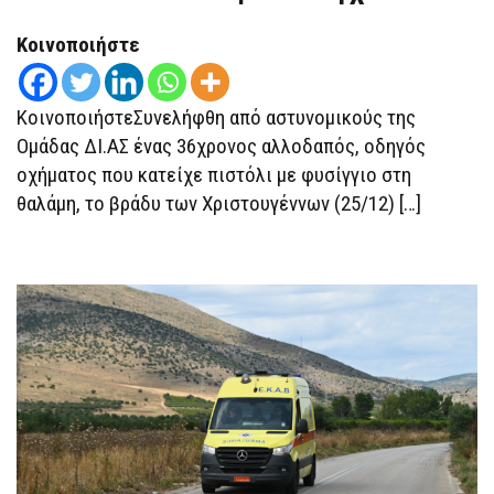
ΤΗΣ
ΑΘΉΝΑΣ:
ΕΠΙΧΕΊΡΗΣΕ
Κοινοποιήστε
ΝΑ
ΤΡΑΒΉΞΕΙ
ΠΙΣΤΌΛΙ
ΣΕ
ΚοινοποιήστεΣυνελήφθη από αστυνομικούς της
ΑΣΤΥΝΟΜΙΚΌ
ΈΛΕΓΧΟ
Ομάδας ΔΙ.ΑΣ ένας 36χρονος αλλοδαπός, οδηγός
οχήματος που κατείχε πιστόλι με φυσίγγιο στη
θαλάμη, το βράδυ των Χριστουγέννων (25/12) […]