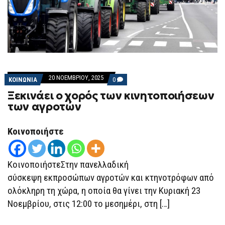
20 ΝΟΕΜΒΡΊΟΥ, 2025
COMMENTS
ΚΟΙΝΩΝΙΑ
0
ON
Ξεκινάει ο χορός των κινητοποιήσεων
ΞΕΚΙΝΆΕΙ
Ο
των αγροτών
ΧΟΡΌΣ
ΤΩΝ
ΚΙΝΗΤΟΠΟΙΉΣΕΩΝ
Κοινοποιήστε
ΤΩΝ
ΑΓΡΟΤΏΝ
ΚοινοποιήστεΣτην πανελλαδική
σύσκεψη εκπροσώπων αγροτών και κτηνοτρόφων από
ολόκληρη τη χώρα, η οποία θα γίνει την Κυριακή 23
Νοεμβρίου, στις 12:00 το μεσημέρι, στη […]