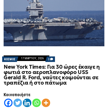
17 ΜΑΡΤΊΟΥ, 2026
COMMENTS
ΚΟΣΜΟΣ
0
ON
New York Times: Για 30 ώρες έκαιγε η
NEW
YORK
φωτιά στο αεροπλανοφόρο USS
TIMES:
Gerald R. Ford, ναύτες κοιμούνται σε
ΓΙΑ
30
τραπέζια ή στο πάτωμα
ΏΡΕΣ
ΈΚΑΙΓΕ
Η
Κοινοποιήστε
ΦΩΤΙΆ
ΣΤΟ
ΑΕΡΟΠΛΑΝΟΦΌΡΟ
USS