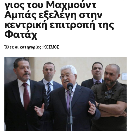
γιος του Μαχμούντ
64ΧΡΟΝΟΣ
F
ΓΙΟΣ
O
ΤΟΥ
Αμπάς εξελέγη στην
R
ΜΑΧΜΟΎΝΤ
ΑΜΠΆΣ
M
κεντρική επιτροπή της
ΕΞΕΛΈΓΗ
ΣΤΗΝ
Φατάχ
ΚΕΝΤΡΙΚΉ
ΕΠΙΤΡΟΠΉ
ΤΗΣ
ΦΑΤΆΧ
Όλες οι κατηγορίες:
ΚΟΣΜΟΣ