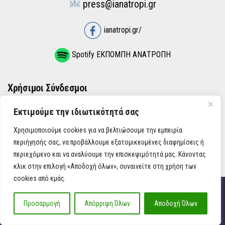
press@ianatropi.gr
ianatropi.gr/
Spotify ΕΚΠΟΜΠΗ ΑΝΑΤΡΟΠΗ
Χρήσιμοι Σύνδεσμοι
Εκτιμούμε την ιδιωτικότητά σας
ΌΡΟΙ ΧΡΉΣΗΣ
Χρησιμοποιούμε cookies για να βελτιώσουμε την εμπειρία
ΠΟΛΙΤΙΚΉ ΑΠΟΡΡΉΤΟΥ
περιήγησής σας, να προβάλλουμε εξατομικευμένες διαφημίσεις ή
περιεχόμενο και να αναλύουμε την επισκεψιμότητά μας. Κάνοντας
κλικ στην επιλογή «Αποδοχή όλων», συναινείτε στη χρήση των
cookies από εμάς.
iAnatropi ©
Προσαρμογή
Απόρριψη Όλων
Αποδοχή Όλων
Η Ανατροπή στην Ενημέρωση, την Πολιτική, την Καθημερινότητα