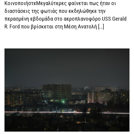
ΚοινοποιήστεΜεγαλύτερες φαίνεται πως ήταν οι
GERALD
R.
διαστάσεις της φωτιάς που εκδηλώθηκε την
FORD,
ΝΑΎΤΕΣ
περασμένη εβδομάδα στο αεροπλανοφόρο USS Gerald
ΚΟΙΜΟΎΝΤΑΙ
ΣΕ
R. Ford που βρίσκεται στη Μέση Ανατολή […]
ΤΡΑΠΈΖΙΑ
Ή Σ
ΤΟ Π
ΆΤΩΜΑ