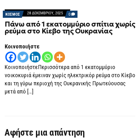
28 ΔΕΚΕΜΒΡΊΟΥ, 2025
COMMENTS
ΚΟΣΜΟΣ
0
ON
Πάνω από 1 εκατομμύριο σπίτια χωρίς
ΠΆΝΩ
ΑΠΌ
ρεύμα στο Κίεβο της Ουκρανίας
1
ΕΚΑΤΟΜΜΎΡΙΟ
ΣΠΊΤΙΑ
Κοινοποιήστε
ΧΩΡΊΣ
ΡΕΎΜΑ
ΣΤΟ
ΚΊΕΒΟ
ΤΗΣ
ΚοινοποιήστεΠερισσότερα από 1 εκατομμύριο
ΟΥΚΡΑΝΊΑΣ
νοικοκυριά έμειναν χωρίς ηλεκτρικόρ ρεύμα στο Κίεβο
και τη γύρω περιοχή της Ουκρανικής Πρωτεύουσας
μετά από […]
Αφήστε μια απάντηση