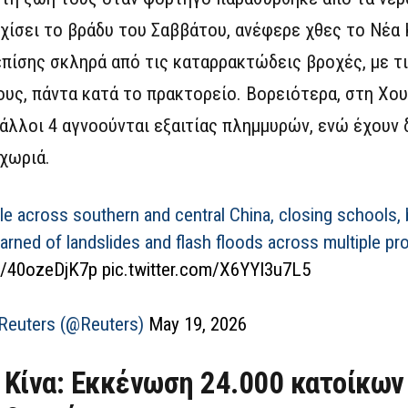
ίσει το βράδυ του Σαββάτου, ανέφερε χθες το Νέα Κ
πίσης σκληρά από τις καταρρακτώδεις βροχές, με τι
υς, πάντα κατά το πρακτορείο. Βορειότερα, στη Χουμ
άλλοι 4 αγνοούνται εξαιτίας πλημμυρών, ενώ έχουν 
χωριά.
ople across southern and central China, closing schools
 warned of landslides and flash floods across multiple pr
co/40ozeDjK7p
pic.twitter.com/X6YYI3u7L5
Reuters (@Reuters)
May 19, 2026
Κίνα: Εκκένωση 24.000 κατοίκων