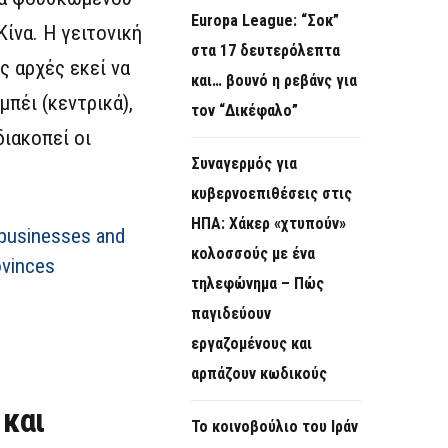
Europa League: “Σοκ”
ίνα. Η γειτονική
στα 17 δευτερόλεπτα
ς αρχές εκεί να
και… βουνό η ρεβάνς για
πέι (κεντρικά),
τον “Δικέφαλο”
διακοπεί οι
Συναγερμός για
κυβερνοεπιθέσεις στις
ΗΠΑ: Χάκερ «χτυπούν»
, businesses and
κολοσσούς με ένα
ovinces
τηλεφώνημα – Πώς
παγιδεύουν
εργαζομένους και
αρπάζουν κωδικούς
 και
Το κοινοβούλιο του Ιράν