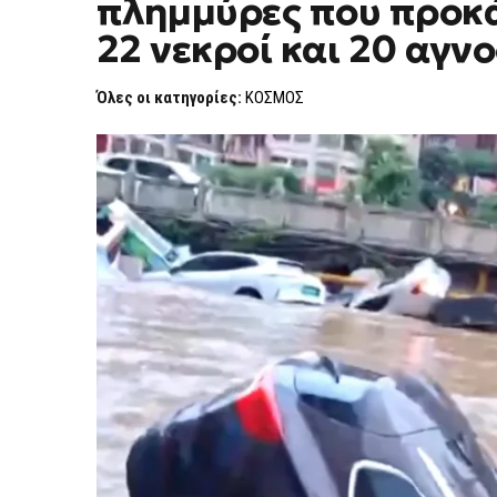
πλημμύρες που προκά
ΑΠΟΛΟΓΙΣΜΌΣ
ΤΩΝ
22 νεκροί και 20 αγν
ΘΥΜΆΤΩΝ
ΑΠΌ
ΤΙΣ
Όλες οι κατηγορίες:
ΚΟΣΜΟΣ
ΠΛΗΜΜΎΡΕΣ
ΠΟΥ
ΠΡΟΚΆΛΕΣΑΝ
ΟΙ
ΚΑΤΑΡΡΑΚΤΏΔΕΙΣ
ΒΡΟΧΈΣ
–
22
ΝΕΚΡΟΊ
ΚΑΙ
20
ΑΓΝΟΟΎΜΕΝΟΙ