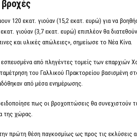
 βροχές
υν 120 εκατ. γιούαν (15,2 εκατ. ευρώ) για να βοηθ
εκατ. γιούαν (3,7 εκατ. ευρώ) επιπλέον θα διατεθού
ινες και υλικές απώλειες», σημείωσε το Νέα Κίνα.
 εσπευσμένα από πληγέντες τομείς των επαρχιών Χ
αταμέτρηση του Γαλλικού Πρακτορείου βασισμένη στ
αδόθηκαν από μέσα ενημέρωσης.
οειδοποίησε πως οι βροχοπτώσεις θα συνεχιστούν τ
α της χώρας.
στην πρώτη θέση παγκοσμίως ως προς τις εκλύσεις 