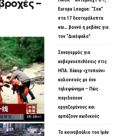
βροχές –
O
Europa League: “Σοκ”
R
στα 17 δευτερόλεπτα
M
και… βουνό η ρεβάνς για
τον “Δικέφαλο”
Συναγερμός για
κυβερνοεπιθέσεις στις
ΗΠΑ: Χάκερ «χτυπούν»
κολοσσούς με ένα
τηλεφώνημα – Πώς
παγιδεύουν
εργαζομένους και
αρπάζουν κωδικούς
Το κοινοβούλιο του Ιράν