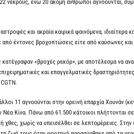
22 νεκρούς, ενώ 20 ακόμη άνθρωποι αγνοούνται, σύ
αστροφές και ακραία καιρικά φαινόμενα, ιδιαίτερα κ
τε από έντονες βροχοπτώσεις είτε από καύσωνες και 
ς κατέγραψαν «βροχές ρεκόρ», με αποτέλεσμα να αν
 επιχειρηματικές και επαγγελματικές δραστηριότητε
 CGTN.
λλοι 11 αγνοούνται στην ορεινή επαρχία Χουνάν (κε
 Νέα Κίνα. Πάνω από 61.500 κάτοικοι πλήττονται σε
γή χθες, χωρίς να υπεισέλθει σε λεπτομέρειες. Στην
αν τη ζωή τους όταν φορτηγό παρασύρθηκε από τα ν