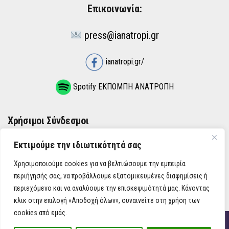
Επικοινωνία:
press@ianatropi.gr
ianatropi.gr/
Spotify ΕΚΠΟΜΠΗ ΑΝΑΤΡΟΠΗ
Χρήσιμοι Σύνδεσμοι
Εκτιμούμε την ιδιωτικότητά σας
ΌΡΟΙ ΧΡΉΣΗΣ
Χρησιμοποιούμε cookies για να βελτιώσουμε την εμπειρία
ΠΟΛΙΤΙΚΉ ΑΠΟΡΡΉΤΟΥ
περιήγησής σας, να προβάλλουμε εξατομικευμένες διαφημίσεις ή
περιεχόμενο και να αναλύουμε την επισκεψιμότητά μας. Κάνοντας
κλικ στην επιλογή «Αποδοχή όλων», συναινείτε στη χρήση των
cookies από εμάς.
iAnatropi ©