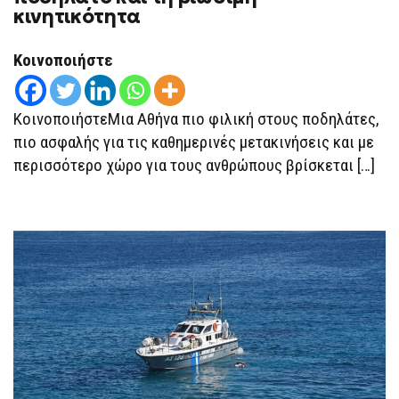
ΜΕ
κινητικότητα
ΕΠΙΣΤΗΜΟΝΙΚΟΎΣ
ΦΟΡΕΊΣ
ΚΑΙ
ΠΟΔΗΛΑΤΙΚΈΣ
Κοινοποιήστε
ΟΡΓΑΝΏΣΕΙΣ
ΓΙΑ
ΤΟ
ΠΟΔΉΛΑΤΟ
ΚοινοποιήστεΜια Αθήνα πιο φιλική στους ποδηλάτες,
ΚΑΙ
ΤΗ
πιο ασφαλής για τις καθημερινές μετακινήσεις και με
ΒΙΏΣΙΜΗ
περισσότερο χώρο για τους ανθρώπους βρίσκεται […]
ΚΙΝΗΤΙΚΌΤΗΤΑ