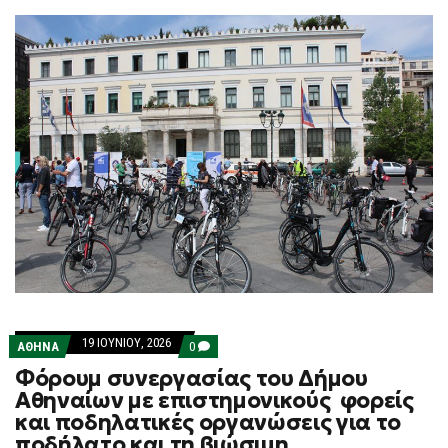
19 ΙΟΥΝΊΟΥ, 2026
COMMENTS
ΑΘΗΝΑ
0
ON
Φόρουμ συνεργασίας του Δήμου
ΦΌΡΟΥΜ
ΣΥΝΕΡΓΑΣΊΑΣ
Αθηναίων με επιστημονικούς φορείς
ΤΟΥ
και ποδηλατικές οργανώσεις για το
ΔΉΜΟΥ
ΑΘΗΝΑΊΩΝ
ποδήλατο και τη βιώσιμη