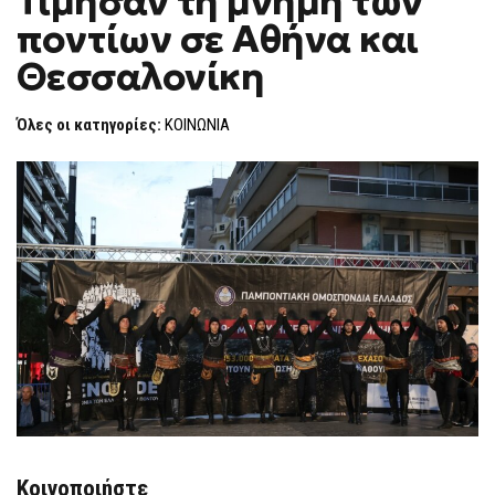
Τίμησαν τη μνήμη των
H
ΤΗ
ποντίων σε Αθήνα και
ΜΝΉΜΗ
F
ΤΩΝ
O
ΠΟΝΤΊΩΝ
Θεσσαλονίκη
R
ΣΕ
ΑΘΉΝΑ
M
ΚΑΙ
Όλες οι κατηγορίες:
ΚΟΙΝΩΝΙΑ
ΘΕΣΣΑΛΟΝΊΚΗ
Κοινοποιήστε