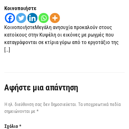
ΡΩΓΜΈΣ
ΣΤΙΣ
Κοινοποιήστε
ΠΟΛΥΚΑΤΟΙΚΊΕΣ
ΤΟΥΣ
–
«ΌΛΑ
ΚοινοποιήστεΜεγάλη ανησυχία προκαλούν στους
ΞΕΚΊΝΗΣΑΝ
ΑΠΌ
κατοίκους στην Κυψέλη οι εικόνες με ρωγμές που
ΤΟΝ
ΜΕΤΡΟΠΌΝΤΙΚΑ»
καταγράφονται σε κτίρια γύρω από το εργοτάξιο της
ΛΈΝΕ
[…]
Αφήστε μια απάντηση
Η ηλ. διεύθυνση σας δεν δημοσιεύεται.
Τα υποχρεωτικά πεδία
σημειώνονται με
*
Σχόλιο
*