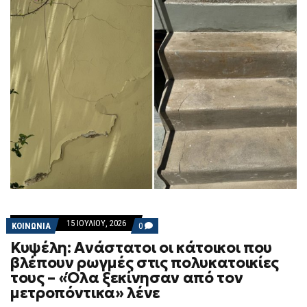
15 ΙΟΥΛΊΟΥ, 2026
COMMENTS
ΚΟΙΝΩΝΙΑ
0
ON
Κυψέλη: Ανάστατοι οι κάτοικοι που
ΚΥΨΈΛΗ:
ΑΝΆΣΤΑΤΟΙ
βλέπουν ρωγμές στις πολυκατοικίες
ΟΙ
τους – «Όλα ξεκίνησαν από τον
ΚΆΤΟΙΚΟΙ
ΠΟΥ
μετροπόντικα» λένε
ΒΛΈΠΟΥΝ