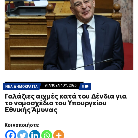
9 ΙΑΝΟΥΑΡΊΟΥ, 2026
COMMENTS
ΝΕΑ ΔΗΜΟΚΡΑΤΙΑ
0
ON
Γαλάζιες αιχμές κατά του Δένδια για
ΓΑΛΆΖΙΕΣ
ΑΙΧΜΈΣ
το νομοσχέδιο του Υπουργείου
ΚΑΤΆ
Εθνικής Άμυνας
ΤΟΥ
ΔΈΝΔΙΑ
ΓΙΑ
ΤΟ
Κοινοποιήστε
ΝΟΜΟΣΧΈΔΙΟ
ΤΟΥ
ΥΠΟΥΡΓΕΊΟΥ