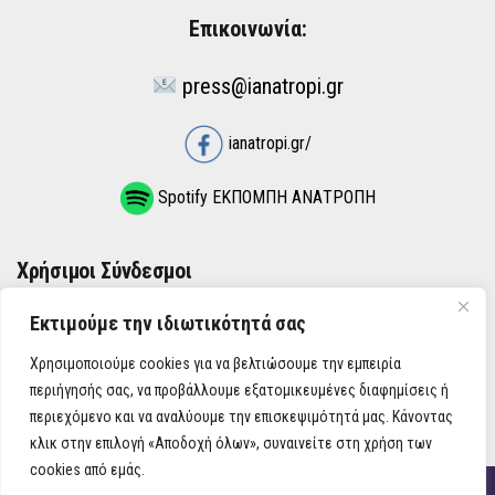
Επικοινωνία:
press@ianatropi.gr
ianatropi.gr/
Spotify ΕΚΠΟΜΠΗ ΑΝΑΤΡΟΠΗ
Χρήσιμοι Σύνδεσμοι
Εκτιμούμε την ιδιωτικότητά σας
ΌΡΟΙ ΧΡΉΣΗΣ
Χρησιμοποιούμε cookies για να βελτιώσουμε την εμπειρία
ΠΟΛΙΤΙΚΉ ΑΠΟΡΡΉΤΟΥ
περιήγησής σας, να προβάλλουμε εξατομικευμένες διαφημίσεις ή
περιεχόμενο και να αναλύουμε την επισκεψιμότητά μας. Κάνοντας
κλικ στην επιλογή «Αποδοχή όλων», συναινείτε στη χρήση των
cookies από εμάς.