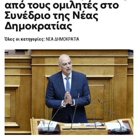
από τους ομιλητές στο
ΝΊΚΟΣ
F
ΔΈΝΔΙΑΣ
O
ΑΠΌ
Συνέδριο της Νέας
R
ΤΟΥΣ
ΟΜΙΛΗΤΈΣ
M
Δημοκρατίας
ΣΤΟ
ΣΥΝΈΔΡΙΟ
ΤΗΣ
ΝΈΑΣ
Όλες οι κατηγορίες:
ΝΕΑ ΔΗΜΟΚΡΑΤΙΑ
ΔΗΜΟΚΡΑΤΊΑΣ