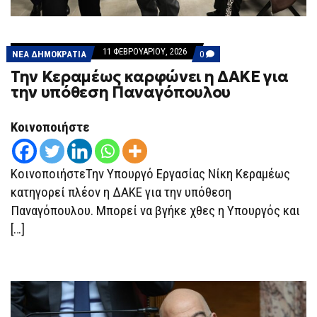
11 ΦΕΒΡΟΥΑΡΊΟΥ, 2026
COMMENTS
ΝΕΑ ΔΗΜΟΚΡΑΤΙΑ
0
ON
Την Κεραμέως καρφώνει η ΔΑΚΕ για
ΤΗΝ
ΚΕΡΑΜΈΩΣ
την υπόθεση Παναγόπουλου
ΚΑΡΦΏΝΕΙ
Η
ΔΑΚΕ
Κοινοποιήστε
ΓΙΑ
ΤΗΝ
ΥΠΌΘΕΣΗ
ΠΑΝΑΓΌΠΟΥΛΟΥ
ΚοινοποιήστεΤην Υπουργό Εργασίας Νίκη Κεραμέως
κατηγορεί πλέον η ΔΑΚΕ για την υπόθεση
Παναγόπουλου. Μπορεί να βγήκε χθες η Υπουργός και
[…]