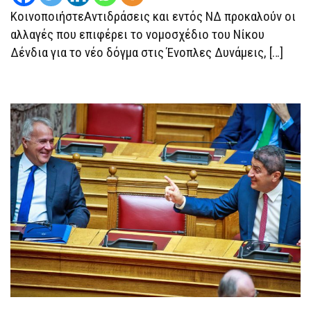
ΕΘΝΙΚΉΣ
ΚοινοποιήστεΑντιδράσεις και εντός ΝΔ προκαλούν οι
ΆΜΥΝΑΣ
αλλαγές που επιφέρει το νομοσχέδιο του Νίκου
Δένδια για το νέο δόγμα στις Ένοπλες Δυνάμεις, […]